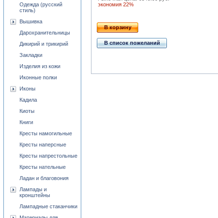
Одежда (русский
экономия 22%
стиль)
Вышивка
В корзину
Дарохранительницы
В список пожеланий
Дикирий и трикирий
Закладки
Изделия из кожи
Иконные полки
Иконы
Кадила
Киоты
Книги
Кресты намогильные
Кресты наперсные
Кресты напрестольные
Кресты нательные
Ладан и благовония
Лампады и
кронштейны
Лампадные стаканчики
Материалы для