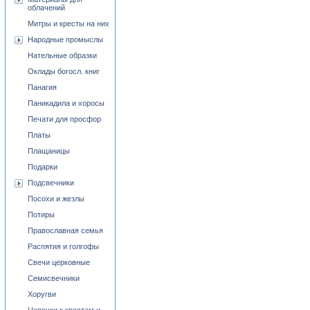
облачений
Митры и кресты на них
Народные промыслы
Нательные образки
Оклады богосл. книг
Панагия
Паникадила и хоросы
Печати для просфор
Платы
Плащаницы
Подарки
Подсвечники
Посохи и жезлы
Потиры
Православная семья
Распятия и голгофы
Свечи церковные
Семисвечники
Хоругви