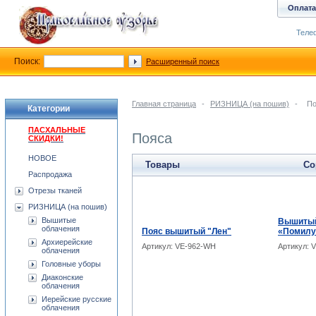
Оплата
Телеф
Поиск:
Расширенный поиск
Главная страница
-
РИЗНИЦА (на пошив)
-
По
Категории
ПАСХАЛЬНЫЕ
Пояса
СКИДКИ!
НОВОЕ
Товары
Со
Распродажа
Отрезы тканей
РИЗНИЦА (на пошив)
Вышитые
Вышитый
облачения
Пояс вышитый "Лен"
«Помилу
Архиерейские
Артикул: VE-962-WH
Артикул: 
облачения
Головные уборы
Диаконские
облачения
Иерейские русские
облачения