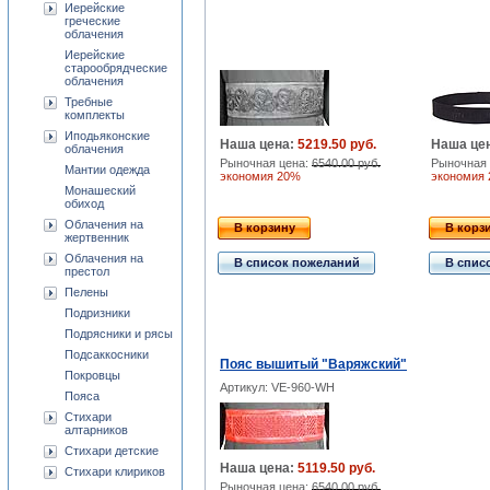
Иерейские
греческие
облачения
Иерейские
старообрядческие
облачения
Требные
комплекты
Иподьяконские
Наша цена:
5219.50 руб.
Наша це
облачения
Рыночная цена:
6540.00 руб.
Рыночная 
Мантии одежда
экономия 20%
экономия
Монашеский
обиход
Облачения на
В корзину
В корз
жертвенник
Облачения на
В список пожеланий
В спис
престол
Пелены
Подризники
Подрясники и рясы
Подсаккосники
Пояс вышитый "Варяжский"
Покровцы
Артикул: VE-960-WH
Пояса
Стихари
алтарников
Стихари детские
Наша цена:
5119.50 руб.
Стихари клириков
Рыночная цена:
6540.00 руб.