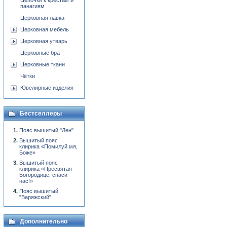
Цепочки к крестам и
панагиям
Церковная лавка
Церковная мебель
Церковная утварь
Церковные бра
Церковные ткани
Чётки
Ювелирные изделия
Бестселлеры
Пояс вышитый "Лен"
Вышитый пояс
клирика «Помилуй мя,
Боже»
Вышитый пояс
клирика «Пресвятая
Богородице, спаси
нас!»
Пояс вышитый
"Варяжский"
Дополнительно