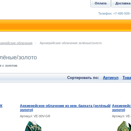
Оплата
Доставка
Телефон: +7-495-505-
иерейские облачения
-
Архиерейские облачения зелёные/золото
елёные/золото
е с золотом.
Сортировать по:
Артикул
Тов
ШК
Архиерейское облачение из нем. бархата (зелёный/
Архиерейс
золото)
золото)
Артикул: VE-00V-GR
Артикул: VE