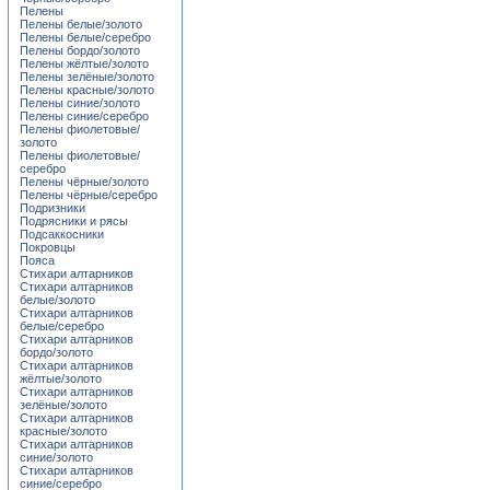
Пелены
Пелены белые/золото
Пелены белые/серебро
Пелены бордо/золото
Пелены жёлтые/золото
Пелены зелёные/золото
Пелены красные/золото
Пелены синие/золото
Пелены синие/серебро
Пелены фиолетовые/
золото
Пелены фиолетовые/
серебро
Пелены чёрные/золото
Пелены чёрные/серебро
Подризники
Подрясники и рясы
Подсаккосники
Покровцы
Пояса
Стихари алтарников
Стихари алтарников
белые/золото
Стихари алтарников
белые/серебро
Стихари алтарников
бордо/золото
Стихари алтарников
жёлтые/золото
Стихари алтарников
зелёные/золото
Стихари алтарников
красные/золото
Стихари алтарников
синие/золото
Стихари алтарников
синие/серебро