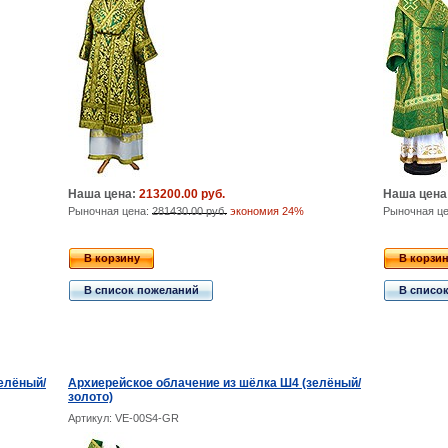
Наша цена:
213200.00 руб.
Наша цена
Рыночная цена:
281430.00 руб.
экономия 24%
Рыночная ц
В корзину
В корзи
В список пожеланий
В списо
елёный/
Архиерейское облачение из шёлка Ш4 (зелёный/
золото)
Артикул: VE-00S4-GR