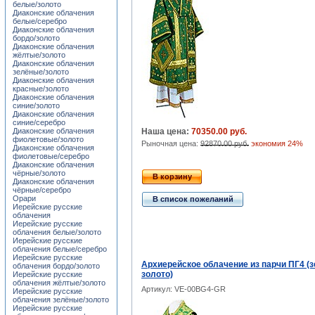
белые/золото
Диаконские облачения
белые/серебро
Диаконские облачения
бордо/золото
Диаконские облачения
жёлтые/золото
Диаконские облачения
зелёные/золото
Диаконские облачения
красные/золото
Диаконские облачения
синие/золото
Диаконские облачения
синие/серебро
Диаконские облачения
Наша цена:
70350.00 руб.
фиолетовые/золото
Рыночная цена:
92870.00 руб.
экономия 24%
Диаконские облачения
фиолетовые/серебро
Диаконские облачения
чёрные/золото
В корзину
Диаконские облачения
чёрные/серебро
Орари
В список пожеланий
Иерейские русские
облачения
Иерейские русские
облачения белые/золото
Иерейские русские
облачения белые/серебро
Иерейские русские
Архиерейское облачение из парчи ПГ4 (
облачения бордо/золото
золото)
Иерейские русские
облачения жёлтые/золото
Артикул: VE-00BG4-GR
Иерейские русские
облачения зелёные/золото
Иерейские русские