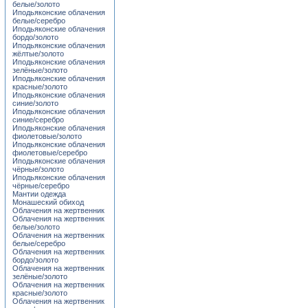
белые/золото
Иподьяконские облачения
белые/серебро
Иподьяконские облачения
бордо/золото
Иподьяконские облачения
жёлтые/золото
Иподьяконские облачения
зелёные/золото
Иподьяконские облачения
красные/золото
Иподьяконские облачения
синие/золото
Иподьяконские облачения
синие/серебро
Иподьяконские облачения
фиолетовые/золото
Иподьяконские облачения
фиолетовые/серебро
Иподьяконские облачения
чёрные/золото
Иподьяконские облачения
чёрные/серебро
Мантии одежда
Монашеский обиход
Облачения на жертвенник
Облачения на жертвенник
белые/золото
Облачения на жертвенник
белые/серебро
Облачения на жертвенник
бордо/золото
Облачения на жертвенник
зелёные/золото
Облачения на жертвенник
красные/золото
Облачения на жертвенник