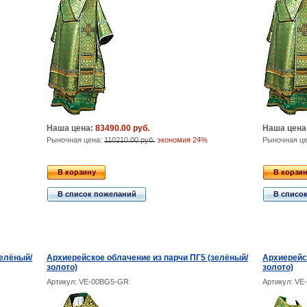
Наша цена:
83490.00 руб.
Наша цена
Рыночная цена:
110210.00 руб.
экономия 24%
Рыночная ц
В корзину
В корзи
В список пожеланий
В списо
зелёный/
Архиерейское облачение из парчи ПГ5 (зелёный/
Архиерейс
золото)
золото)
Артикул: VE-00BG5-GR
Артикул: VE