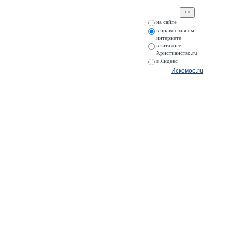
на сайте
в православном
интернете
в каталоге
Христианство.ru
в Яндекс
Искомое.ru