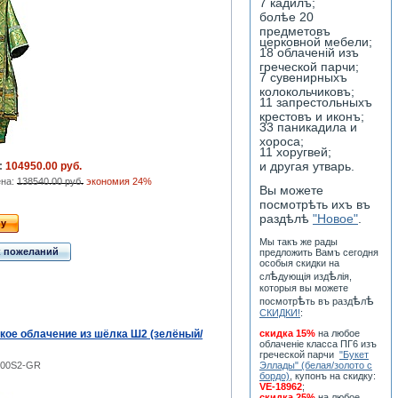
7 кадилъ;
болѣе 20
предметовъ
церковной мебели;
18 облаченiй изъ
греческой парчи;
7 сувенирныхъ
колокольчиковъ;
11 запрестольныхъ
крестовъ и иконъ;
33 паникадила и
хороса;
11 хоругвей;
и другая утварь.
:
104950.00 руб.
ена:
138540.00 руб.
экономия 24%
Вы можете
посмотрѣть ихъ въ
раздѣлѣ
"Новое"
.
ну
Мы такъ же рады
к пожеланий
предложить Вамъ сегодня
особыя скидки на
ѣ
ѣ
сл
дующiя изд
лiя,
которыя вы можете
ѣ
ѣ
ѣ
посмотр
ть въ разд
л
СКИДКИ!
:
кое облачение из шёлка Ш2 (зелёный/
скидка 15%
на любое
облаченiе класса ПГ6 изъ
греческой парчи
"Букет
-00S2-GR
Эллады" (белая/золото с
бордо)
, купонъ на скидку:
VE-18962
;
скидка 25%
на любое