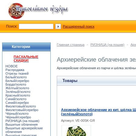
Поиск:
Расширенный поиск
Главная страница
-
РИЗНИЦА (на пошив)
-
Арх
Категории
ПАСХАЛЬНЫЕ
Архиерейские облачения з
СКИДКИ!
НОВОЕ
Архиерейские облачения из парчи и шёлка зелёны
Распродажа
Отрезы тканей
Белый/золото
Товары
Белый/серебро
Бордо/золото
Жёлтый/золото
Зелёный/золото
Красный/золото
Синий/золото
Синий/серебро
Фиолетовый/золото
Архиерейское облачение из кит. шёлка 
Фиолетовый/серебро
Чёрный/золото
(зелёный/золото)
Чёрный/серебро
Артикул: VE-00SK-GR
РИЗНИЦА (на пошив)
Вышитые облачения
Вышитые архиерейские
облачения
Вышитые греческие