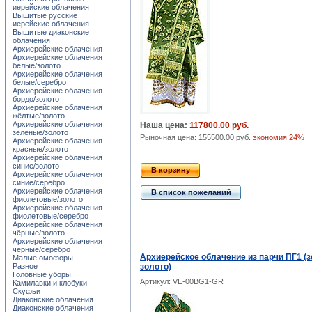
иерейские облачения
Вышитые русские
иерейские облачения
Вышитые диаконские
облачения
Архиерейские облачения
Архиерейские облачения
белые/золото
Архиерейские облачения
белые/серебро
Архиерейские облачения
бордо/золото
Архиерейские облачения
жёлтые/золото
Архиерейские облачения
Наша цена:
117800.00 руб.
зелёные/золото
Рыночная цена:
155500.00 руб.
экономия 24%
Архиерейские облачения
красные/золото
Архиерейские облачения
синие/золото
В корзину
Архиерейские облачения
синие/серебро
Архиерейские облачения
В список пожеланий
фиолетовые/золото
Архиерейские облачения
фиолетовые/серебро
Архиерейские облачения
чёрные/золото
Архиерейские облачения
чёрные/серебро
Архиерейское облачение из парчи ПГ1 (
Малые омофоры
Разное
золото)
Головные уборы
Артикул: VE-00BG1-GR
Камилавки и клобуки
Скуфьи
Диаконские облачения
Диаконские облачения