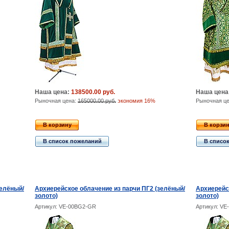
Наша цена:
138500.00 руб.
Наша цена
Рыночная цена:
165000.00 руб.
экономия 16%
Рыночная ц
В корзину
В корзи
В список пожеланий
В списо
зелёный/
Архиерейское облачение из парчи ПГ2 (зелёный/
Архиерейс
золото)
золото)
Артикул: VE-00BG2-GR
Артикул: V