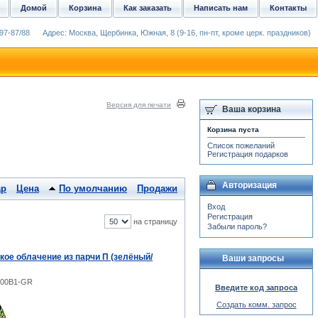
Домой
Корзина
Как заказать
Написать нам
Контакты
97-87/88
Адрес: Москва, Щербинка, Южная, 8 (9-16, пн-пт, кроме церк. праздников)
Версия для печати
Ваша корзина
Корзина пуста
Список пожеланий
Регистрация подарков
Авторизация
ар
Цена
По умолчанию
Продажи
Вход
Регистрация
на страницу
Забыли пароль?
кое облачение из парчи П (зелёный/
Ваши запросы
-00B1-GR
Введите код запроса
Создать комм. запрос