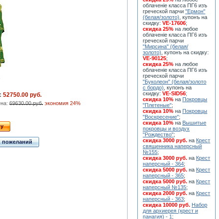
облаченiе класса ПГ6 изъ
греческой парчи
"Ермон"
(белая/золото)
, купонъ на
скидку:
VE-17606
;
скидка 25%
на любое
облаченiе класса ПГ6 изъ
греческой парчи
"Мирсина" (белая/
золото)
, купонъ на скидку:
VE-90125
;
скидка 25%
на любое
облаченiе класса ПГ6 изъ
греческой парчи
"Буколеон" (белая/золото
с бордо)
, купонъ на
скидку:
VE-SID56
;
:
52750.00 руб.
скидка 10%
на
Покровцы
ена:
69630.00 руб.
экономия 24%
"Плетеные"
;
скидка 10%
на
Покровцы
"Воскресение"
;
скидка 10%
на
Вышитые
ну
покровцы и воздух
"Рождество"
;
скидка 3000 руб.
на
Крест
к пожеланий
священника наперсный
№155
;
скидка 3000 руб.
на
Крест
наперсный - 364
;
скидка 5000 руб.
на
Крест
наперсный - 365
;
скидка 5000 руб.
на
Крест
наперсный №135
;
скидка 2000 руб.
на
Крест
наперсный - 363
;
скидка 10000 руб.
Набор
для архиерея (крест и
панагия) - 1
;