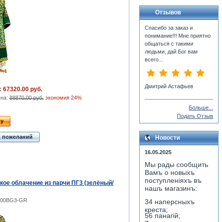
Отзывов
Спасибо за заказ и
понимание!!! Мне приятно
общаться с такими
людьми, дай Бог вам
всего...
Дмитрий Астафьев
:
67320.00 руб.
ена:
88870.00 руб.
экономия 24%
Больше...
Подать Отзыв
ну
к пожеланий
Новости
16.05.2025
Мы рады сообщить
Вамъ о новыхъ
поступленiяхъ въ
кое облачение из парчи ПГ3 (зелёный/
нашъ магазинъ:
E-00BG3-GR
34 наперсныхъ
креста;
56 панагiй;