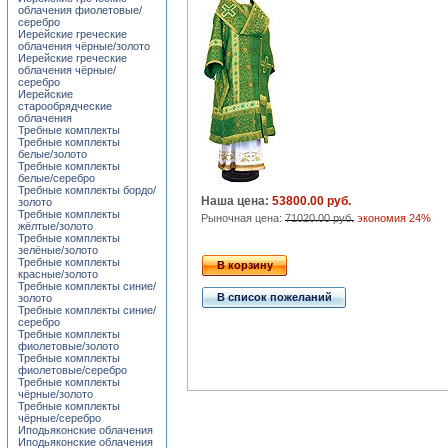
облачения фиолетовые/
серебро
Иерейские греческие
облачения чёрные/золото
Иерейские греческие
облачения чёрные/
серебро
Иерейские
старообрядческие
облачения
Требные комплекты
Требные комплекты
белые/золото
Требные комплекты
белые/серебро
Требные комплекты бордо/
Наша цена:
53800.00 руб.
золото
Требные комплекты
Рыночная цена:
71020.00 руб.
экономия 24%
жёлтые/золото
Требные комплекты
зелёные/золото
Требные комплекты
В корзину
красные/золото
Требные комплекты синие/
В список пожеланий
золото
Требные комплекты синие/
серебро
Требные комплекты
фиолетовые/золото
Требные комплекты
фиолетовые/серебро
Требные комплекты
чёрные/золото
Требные комплекты
чёрные/серебро
Иподьяконские облачения
Иподьяконские облачения