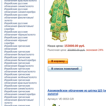
облачения красные/золото
Иерейские русские
облачения синие/золото
Иерейские русские
облачения синие/серебро
Иерейские русские
облачения фиолетовые/
золото
Иерейские русские
облачения фиолетовые/
серебро
Иерейские русские
облачения чёрные/золото
Иерейские русские
облачения чёрные/
серебро
Наша цена:
153000.00 руб.
Иерейские греческие
облачения
Рыночная цена:
201960.00 руб.
экономия 24%
Иерейские греческие
облачения белые/золото
Иерейские греческие
облачения белые/серебро
В корзину
Иерейские греческие
облачения бордо/золото
Иерейские греческие
В список пожеланий
облачения жёлтые/золото
Иерейские греческие
облачения зелёные/золото
Иерейские греческие
облачения красные/золото
Иерейские греческие
облачения синие/золото
Архиерейское облачение из шёлка Ш3 (з
Иерейские греческие
золото)
облачения синие/серебро
Иерейские греческие
Артикул: VE-00S3-GR
облачения фиолетовые/
золото
Иерейские греческие