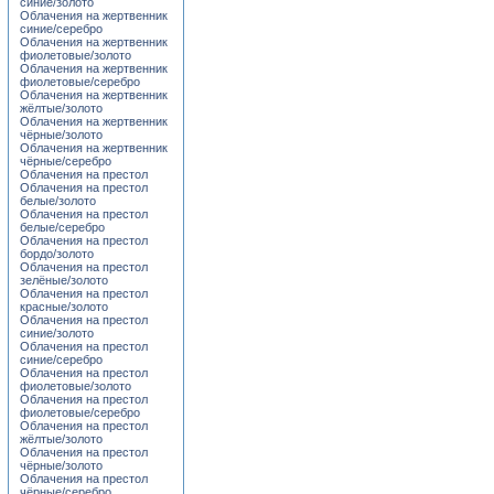
синие/золото
Облачения на жертвенник
синие/серебро
Облачения на жертвенник
фиолетовые/золото
Облачения на жертвенник
фиолетовые/серебро
Облачения на жертвенник
жёлтые/золото
Облачения на жертвенник
чёрные/золото
Облачения на жертвенник
чёрные/серебро
Облачения на престол
Облачения на престол
белые/золото
Облачения на престол
белые/серебро
Облачения на престол
бордо/золото
Облачения на престол
зелёные/золото
Облачения на престол
красные/золото
Облачения на престол
синие/золото
Облачения на престол
синие/серебро
Облачения на престол
фиолетовые/золото
Облачения на престол
фиолетовые/серебро
Облачения на престол
жёлтые/золото
Облачения на престол
чёрные/золото
Облачения на престол
чёрные/серебро