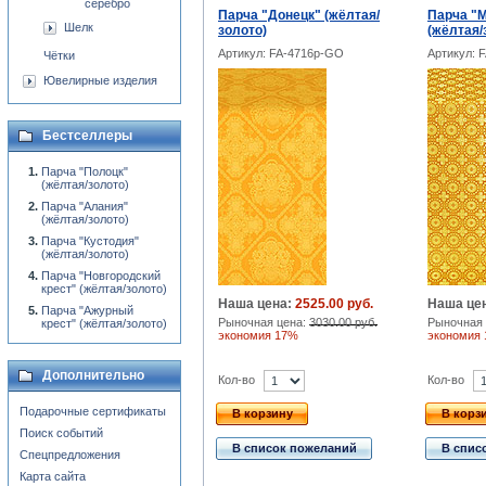
серебро
Парча "Донецк" (жёлтая/
Парча "М
Шелк
золото)
(жёлтая/
Артикул: FA-4716p-GO
Артикул: 
Чётки
Ювелирные изделия
Бестселлеры
Парча "Полоцк"
(жёлтая/золото)
Парча "Алания"
(жёлтая/золото)
Парча "Кустодия"
(жёлтая/золото)
Парча "Новгородский
крест" (жёлтая/золото)
Наша цена:
2525.00 руб.
Наша це
Парча "Ажурный
Рыночная цена:
3030.00 руб.
Рыночная 
крест" (жёлтая/золото)
экономия 17%
экономия
Дополнительно
Кол-во
Кол-во
Подарочные сертификаты
В корзину
В корз
Поиск событий
В список пожеланий
В спис
Спецпредложения
Карта сайта