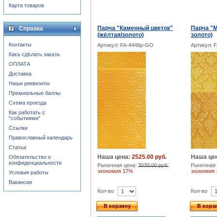
Карта товаров
Парча "Каменный цветок"
Парча "М
Справка
(жёлтая/золото)
золото)
Контакты
Артикул: FA-4448p-GO
Артикул: 
Какъ сдѣлать заказъ
ОПЛАТА
Доставка
Наши реквизиты
Премиальные баллы
Схема проезда
Как работать с
"событиями"
Ссылки
Православный календарь
Статьи
Наша цена:
2525.00 руб.
Наша це
Обязательство о
конфиденциальности
Рыночная цена:
3030.00 руб.
Рыночная 
экономия 17%
экономия
Условия работы
Вакансии
Кол-во
Кол-во
В корзину
В корз