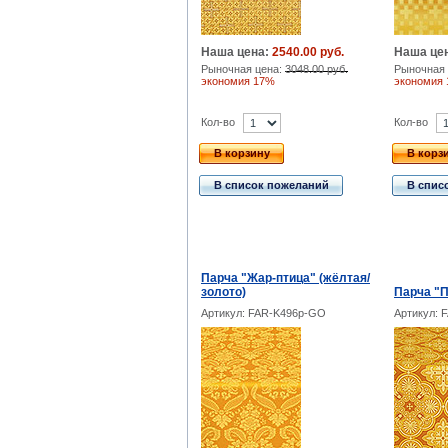
Наша цена:
2540.00 руб.
Наша це
Рыночная цена:
3048.00 руб.
Рыночная 
экономия 17%
экономия
Кол-во
Кол-во
В корзину
В корз
В список пожеланий
В спис
Парча "Жар-птица" (жёлтая/
золото)
Парча "П
Артикул: FAR-K496p-GO
Артикул: 