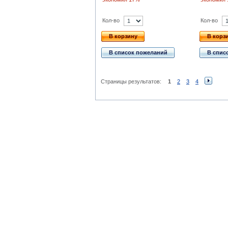
Кол-во
Кол-во
В корзину
В корз
В список пожеланий
В спис
Страницы результатов:
1
2
3
4