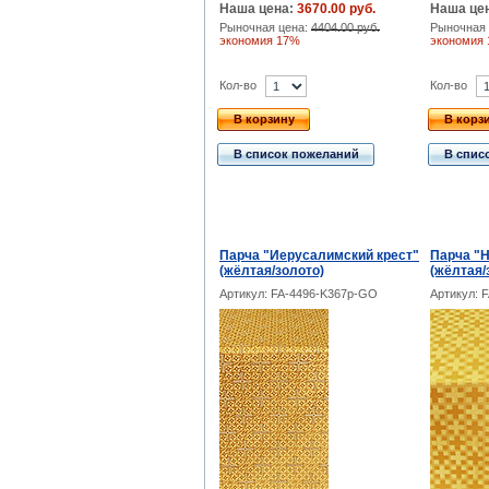
Наша цена:
3670.00 руб.
Наша це
Рыночная цена:
4404.00 руб.
Рыночная 
экономия 17%
экономия
Кол-во
Кол-во
В корзину
В корз
В список пожеланий
В спис
Парча "Иерусалимский крест"
Парча "Н
(жёлтая/золото)
(жёлтая/
Артикул: FA-4496-K367p-GO
Артикул: 