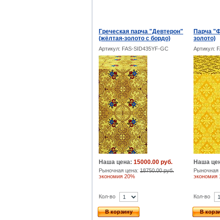
Греческая парча "Девтерон"
Парча "Ф
(жёлтая-золото с бордо)
золото)
Артикул: FAS-SID435YF-GC
Артикул: 
Наша цена:
15000.00 руб.
Наша це
Рыночная цена:
18750.00 руб.
Рыночная 
экономия 20%
экономия
Кол-во
Кол-во
В корзину
В корз