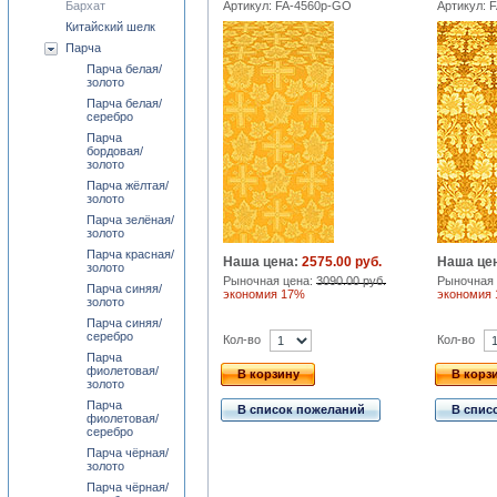
Бархат
Артикул: FA-4560p-GO
Артикул: 
Китайский шелк
Парча
Парча белая/
золото
Парча белая/
серебро
Парча
бордовая/
золото
Парча жёлтая/
золото
Парча зелёная/
золото
Парча красная/
Наша цена:
2575.00 руб.
Наша це
золото
Рыночная цена:
3090.00 руб.
Рыночная 
Парча синяя/
экономия 17%
экономия
золото
Парча синяя/
серебро
Кол-во
Кол-во
Парча
фиолетовая/
В корзину
В корз
золото
Парча
В список пожеланий
В спис
фиолетовая/
серебро
Парча чёрная/
золото
Парча чёрная/