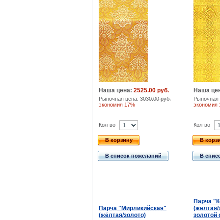
Наша цена:
2525.00 руб.
Наша це
Рыночная цена:
3030.00 руб.
Рыночная 
экономия 17%
экономия
Кол-во
Кол-во
В корзину
В корз
В список пожеланий
В спис
Парча "К
Парча "Мирликийская"
(жёлтая/
(жёлтая/золото)
золотой 