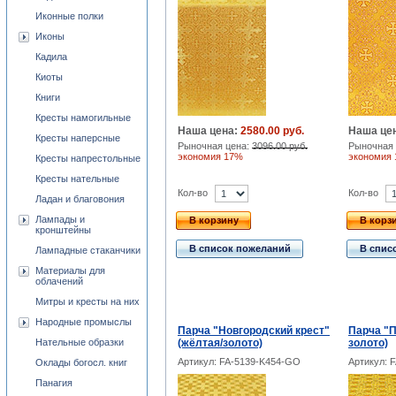
Иконные полки
Иконы
Кадила
Киоты
Книги
Кресты намогильные
Наша цена:
2580.00 руб.
Наша це
Кресты наперсные
Рыночная цена:
3096.00 руб.
Рыночная 
экономия 17%
экономия
Кресты напрестольные
Кресты нательные
Кол-во
Кол-во
Ладан и благовония
Лампады и
В корзину
В корз
кронштейны
В список пожеланий
В спис
Лампадные стаканчики
Материалы для
облачений
Митры и кресты на них
Народные промыслы
Парча "Новгородский крест"
Парча "П
Нательные образки
(жёлтая/золото)
золото)
Артикул: FA-5139-K454-GO
Артикул: 
Оклады богосл. книг
Панагия