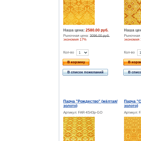
Наша цена:
2580.00 руб.
Наша це
Рыночная цена:
3096.00 руб.
Рыночная 
экономия 17%
экономия
Кол-во
Кол-во
В корзину
В корз
В список пожеланий
В спис
Парча "Рождество" (жёлтая/
Парча "С
золото)
золото)
Артикул: FAR-K543p-GO
Артикул: 