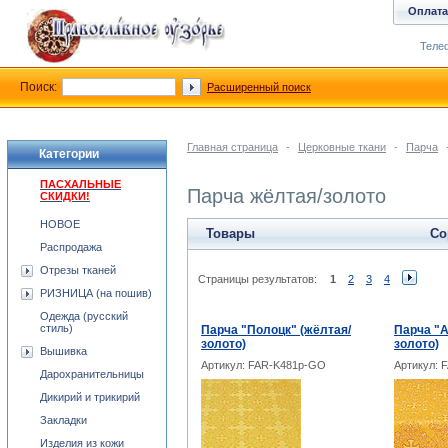
Оплата
Телеф
Поиск:
Расширенный поиск
Главная страница
-
Церковные ткани
-
Парча
Категории
ПАСХАЛЬНЫЕ
Парча жёлтая/золото
СКИДКИ!
НОВОЕ
Товары
Со
Распродажа
Отрезы тканей
Страницы результатов:
1
2
3
4
РИЗНИЦА (на пошив)
Одежда (русский
стиль)
Парча "Полоцк" (жёлтая/
Парча "А
золото)
золото)
Вышивка
Артикул: FAR-K481p-GO
Артикул: 
Дарохранительницы
Дикирий и трикирий
Закладки
Изделия из кожи