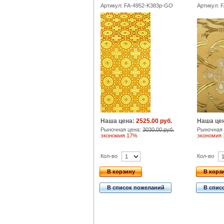
Артикул: FA-4952-K383p-GO
Артикул: 
Наша цена:
2525.00 руб.
Наша це
Рыночная цена:
3030.00 руб.
Рыночная 
экономия 17%
экономия
Кол-во
Кол-во
В корзину
В корз
В список пожеланий
В спис