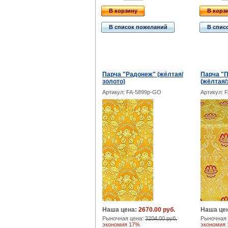
В корзину
В корз
В список пожеланий
В спис
Парча "Радонеж" (жёлтая/
Парча "П
золото)
(жёлтая/
Артикул: FA-5899p-GO
Артикул: 
Наша цена:
2670.00 руб.
Наша це
Рыночная цена:
3204.00 руб.
Рыночная 
экономия 17%
экономия