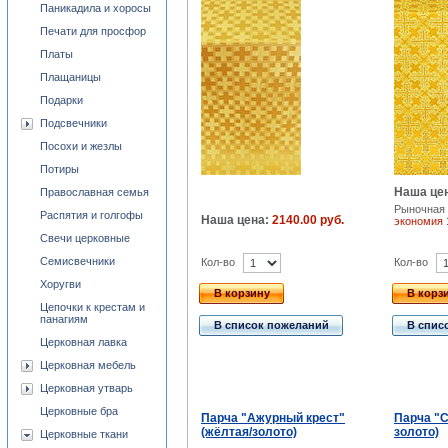
Паникадила и хоросы
Печати для просфор
Платы
Плащаницы
Подарки
Подсвечники
Посохи и жезлы
Потиры
Наша це
Православная семья
Рыночная 
Распятия и голгофы
Наша цена:
2140.00 руб.
экономия
Свечи церковные
Семисвечники
Кол-во
Кол-во
Хоругви
В корзину
В корз
Цепочки к крестам и
панагиям
В список пожеланий
В спис
Церковная лавка
Церковная мебель
Церковная утварь
Церковные бра
Парча "Ажурный крест"
Парча "С
(жёлтая/золото)
золото)
Церковные ткани