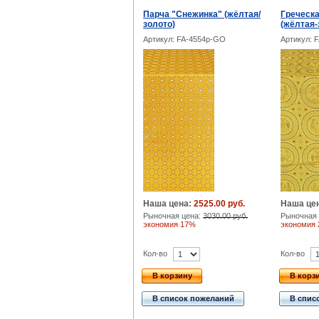
Парча "Снежинка" (жёлтая/
Греческа
золото)
(жёлтая-
Артикул: FA-4554p-GO
Артикул: 
Наша цена:
2525.00 руб.
Наша це
Рыночная цена:
3030.00 руб.
Рыночная 
экономия 17%
экономия
Кол-во
Кол-во
В корзину
В корз
В список пожеланий
В спис