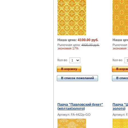
Наша цена:
4100.00 руб.
Наша це
Рыночная цена:
4920.00 руб.
Рыночная 
экономия 17%
экономия
Кол-во
Кол-во
В корзину
В корз
В список пожеланий
В спис
Парча "Павловский букет"
Парча "Ц
(жёлтая/золото)
золото)
Артикул: FA-4422p-GO
Артикул: 