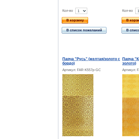
Кол-во
Кол-во
В корзину
В корз
В список пожеланий
В спис
Парча "Русь" (желтая/золото с
Парча "К
бордо)
золото)
Артикул: FAR-K557p-GC
Артикул: 