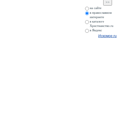
на сайте
в православном
интернете
в каталоге
Христианство.ru
в Яндекс
Искомое.ru