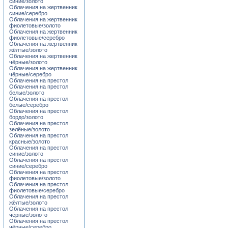
синие/золото
Облачения на жертвенник
синие/серебро
Облачения на жертвенник
фиолетовые/золото
Облачения на жертвенник
фиолетовые/серебро
Облачения на жертвенник
жёлтые/золото
Облачения на жертвенник
чёрные/золото
Облачения на жертвенник
чёрные/серебро
Облачения на престол
Облачения на престол
белые/золото
Облачения на престол
белые/серебро
Облачения на престол
бордо/золото
Облачения на престол
зелёные/золото
Облачения на престол
красные/золото
Облачения на престол
синие/золото
Облачения на престол
синие/серебро
Облачения на престол
фиолетовые/золото
Облачения на престол
фиолетовые/серебро
Облачения на престол
жёлтые/золото
Облачения на престол
чёрные/золото
Облачения на престол
чёрные/серебро