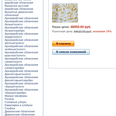
иерейские облачения
Вышитые русские
иерейские облачения
Вышитые диаконские
облачения
Архиерейские облачения
Архиерейские облачения
белые/золото
Наша цена:
48950.00 руб.
Архиерейские облачения
белые/серебро
Рыночная цена:
64620.00 руб.
экономия 24%
Архиерейские облачения
бордо/золото
Архиерейские облачения
жёлтые/золото
В корзину
Архиерейские облачения
зелёные/золото
В список пожеланий
Архиерейские облачения
красные/золото
Архиерейские облачения
синие/золото
Архиерейские облачения
синие/серебро
Архиерейские облачения
фиолетовые/золото
Архиерейские облачения
фиолетовые/серебро
Архиерейские облачения
чёрные/золото
Архиерейские облачения
чёрные/серебро
Малые омофоры
Разное
Головные уборы
Камилавки и клобуки
Скуфьи
Диаконские облачения
Диаконские облачения