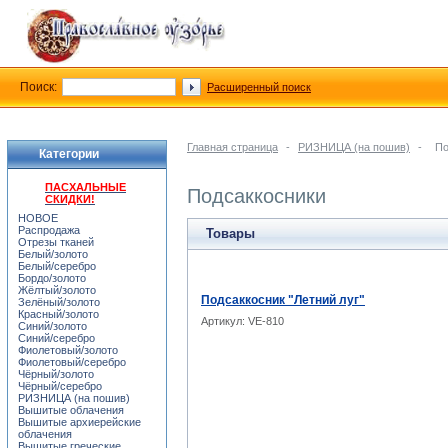
Поиск:
Расширенный поиск
Главная страница
-
РИЗНИЦА (на пошив)
-
По
Категории
ПАСХАЛЬНЫЕ
Подсаккосники
СКИДКИ!
НОВОЕ
Распродажа
Товары
Отрезы тканей
Белый/золото
Белый/серебро
Бордо/золото
Жёлтый/золото
Подсаккосник "Летний луг"
Зелёный/золото
Красный/золото
Артикул: VE-810
Синий/золото
Синий/серебро
Фиолетовый/золото
Фиолетовый/серебро
Чёрный/золото
Чёрный/серебро
РИЗНИЦА (на пошив)
Вышитые облачения
Вышитые архиерейские
облачения
Вышитые греческие