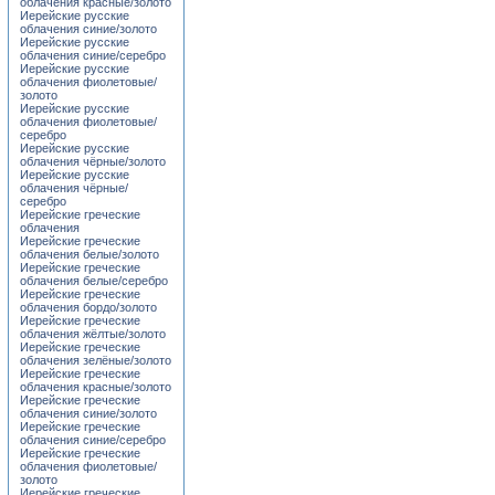
облачения красные/золото
Иерейские русские
облачения синие/золото
Иерейские русские
облачения синие/серебро
Иерейские русские
облачения фиолетовые/
золото
Иерейские русские
облачения фиолетовые/
серебро
Иерейские русские
облачения чёрные/золото
Иерейские русские
облачения чёрные/
серебро
Иерейские греческие
облачения
Иерейские греческие
облачения белые/золото
Иерейские греческие
облачения белые/серебро
Иерейские греческие
облачения бордо/золото
Иерейские греческие
облачения жёлтые/золото
Иерейские греческие
облачения зелёные/золото
Иерейские греческие
облачения красные/золото
Иерейские греческие
облачения синие/золото
Иерейские греческие
облачения синие/серебро
Иерейские греческие
облачения фиолетовые/
золото
Иерейские греческие