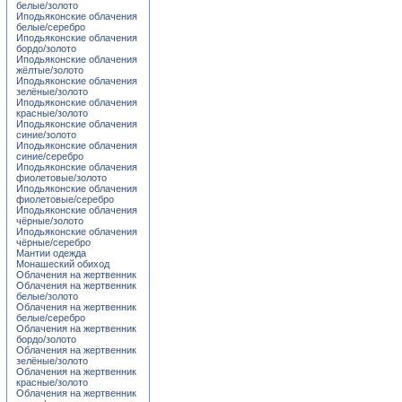
белые/золото
Иподьяконские облачения
белые/серебро
Иподьяконские облачения
бордо/золото
Иподьяконские облачения
жёлтые/золото
Иподьяконские облачения
зелёные/золото
Иподьяконские облачения
красные/золото
Иподьяконские облачения
синие/золото
Иподьяконские облачения
синие/серебро
Иподьяконские облачения
фиолетовые/золото
Иподьяконские облачения
фиолетовые/серебро
Иподьяконские облачения
чёрные/золото
Иподьяконские облачения
чёрные/серебро
Мантии одежда
Монашеский обиход
Облачения на жертвенник
Облачения на жертвенник
белые/золото
Облачения на жертвенник
белые/серебро
Облачения на жертвенник
бордо/золото
Облачения на жертвенник
зелёные/золото
Облачения на жертвенник
красные/золото
Облачения на жертвенник