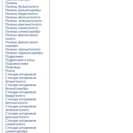
Пелены
Пелены белые/золото
Пелены белые/серебро
Пелены бордо/золото
Пелены жёлтые/золото
Пелены зелёные/золото
Пелены красные/золото
Пелены синие/золото
Пелены синие/серебро
Пелены фиолетовые/
золото
Пелены фиолетовые/
серебро
Пелены чёрные/золото
Пелены чёрные/серебро
Подризники
Подрясники и рясы
Подсаккосники
Покровцы
Пояса
Стихари алтарников
Стихари алтарников
белые/золото
Стихари алтарников
белые/серебро
Стихари алтарников
бордо/золото
Стихари алтарников
жёлтые/золото
Стихари алтарников
зелёные/золото
Стихари алтарников
красные/золото
Стихари алтарников
синие/золото
Стихари алтарников
синие/серебро