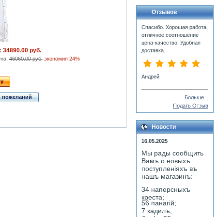
Отзывов
Спасибо. Хорошая работа,
отличное соотношение
цена-качество. Удобная
:
34890.00 руб.
доставка.
ена:
46060.00 руб.
экономия 24%
Андрей
ну
к пожеланий
Больше...
Подать Отзыв
Новости
16.05.2025
Мы рады сообщить
Вамъ о новыхъ
поступленiяхъ въ
нашъ магазинъ:
34 наперсныхъ
креста;
56 панагiй;
7 кадилъ;