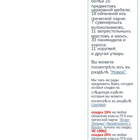
болѣе 20
предметовъ
церковной мебели;
18 облаченiй изъ
греческой парчи;
7 сувенирныхъ
колокольчиковъ;
11 запрестольныхъ
крестовъ и иконъ;
33 паникадила и
хороса;
11 хоругвей;
и другая утварь.
Вы можете
посмотрѣть ихъ въ
раздѣлѣ
"Новое"
.
Мы такъ же рады
предложить Вамъ сегодня
особыя скидки на
ѣ
ѣ
сл
дующiя изд
лiя,
которыя вы можете
ѣ
ѣ
ѣ
посмотр
ть въ разд
л
СКИДКИ!
:
скидка 15%
на любое
облаченiе класса ПГ6 изъ
греческой парчи
"Букет
Эллады" (белая/золото с
бордо)
, купонъ на скидку:
VE-18962
;
скидка 25%
на любое
облаченiе класса ПГ6 изъ