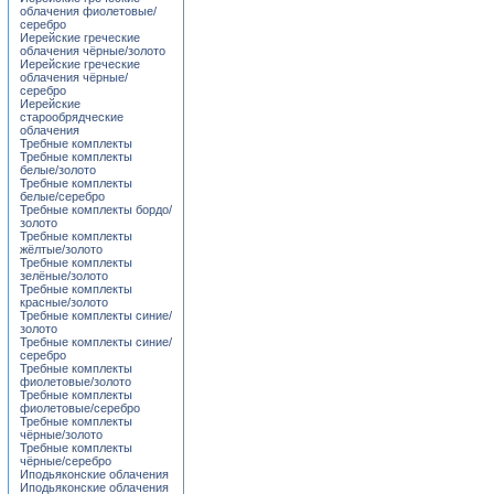
облачения фиолетовые/
серебро
Иерейские греческие
облачения чёрные/золото
Иерейские греческие
облачения чёрные/
серебро
Иерейские
старообрядческие
облачения
Требные комплекты
Требные комплекты
белые/золото
Требные комплекты
белые/серебро
Требные комплекты бордо/
золото
Требные комплекты
жёлтые/золото
Требные комплекты
зелёные/золото
Требные комплекты
красные/золото
Требные комплекты синие/
золото
Требные комплекты синие/
серебро
Требные комплекты
фиолетовые/золото
Требные комплекты
фиолетовые/серебро
Требные комплекты
чёрные/золото
Требные комплекты
чёрные/серебро
Иподьяконские облачения
Иподьяконские облачения