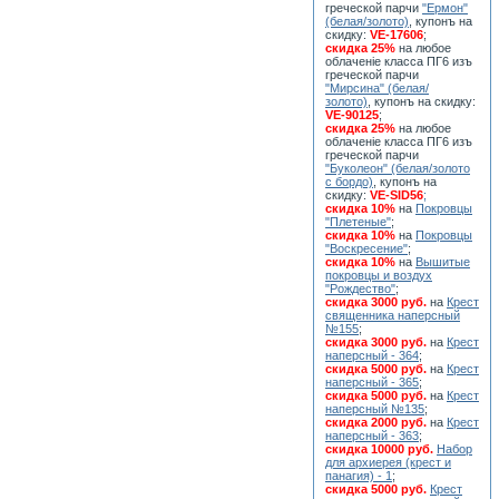
греческой парчи
"Ермон"
(белая/золото)
, купонъ на
скидку:
VE-17606
;
скидка 25%
на любое
облаченiе класса ПГ6 изъ
греческой парчи
"Мирсина" (белая/
золото)
, купонъ на скидку:
VE-90125
;
скидка 25%
на любое
облаченiе класса ПГ6 изъ
греческой парчи
"Буколеон" (белая/золото
с бордо)
, купонъ на
скидку:
VE-SID56
;
скидка 10%
на
Покровцы
"Плетеные"
;
скидка 10%
на
Покровцы
"Воскресение"
;
скидка 10%
на
Вышитые
покровцы и воздух
"Рождество"
;
скидка 3000 руб.
на
Крест
священника наперсный
№155
;
скидка 3000 руб.
на
Крест
наперсный - 364
;
скидка 5000 руб.
на
Крест
наперсный - 365
;
скидка 5000 руб.
на
Крест
наперсный №135
;
скидка 2000 руб.
на
Крест
наперсный - 363
;
скидка 10000 руб.
Набор
для архиерея (крест и
панагия) - 1
;
скидка 5000 руб.
Крест