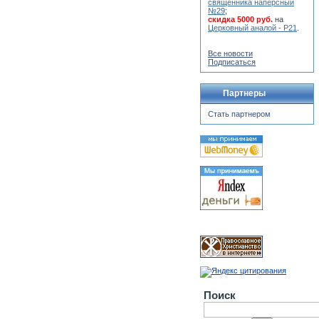
священника наперсный
№29
;
скидка 5000 руб.
на
Церковный аналой - Р21
.
Все новости
Подписаться
Партнеры
Стать партнером
Поиск