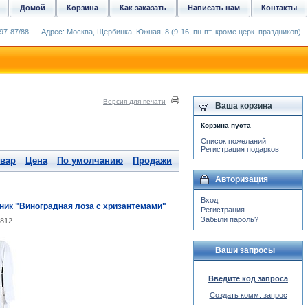
Домой
Корзина
Как заказать
Написать нам
Контакты
97-87/88
Адрес: Москва, Щербинка, Южная, 8 (9-16, пн-пт, кроме церк. праздников)
Версия для печати
Ваша корзина
Корзина пуста
Список пожеланий
Регистрация подарков
овар
Цена
По умолчанию
Продажи
Авторизация
Вход
ник "Виноградная лоза с хризантемами"
Регистрация
Забыли пароль?
-812
Ваши запросы
Введите код запроса
Создать комм. запрос