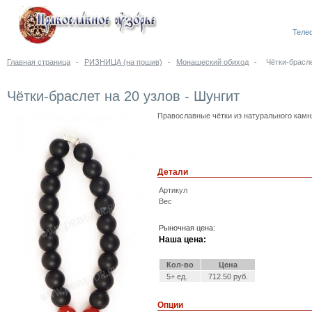
Телеф
Главная страница
-
РИЗНИЦА (на пошив)
-
Монашеский обиход
-
Чётки-брасле
Чётки-браслет на 20 узлов - Шунгит
Православные чётки из натурального камня
Детали
Артикул
Вес
Рыночная цена:
Наша цена:
Кол-во
Цена
5+ ед.
712.50 руб.
Опции