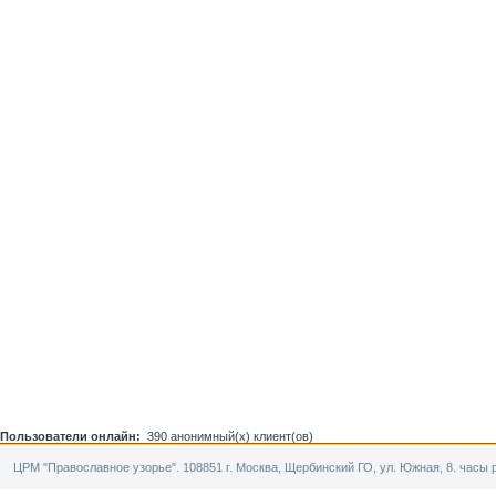
Пользователи онлайн:
390 анонимный(х) клиент(ов)
ЦРМ "Православное узорье". 108851 г. Москва, Щербинский ГО, ул. Южная, 8. часы р