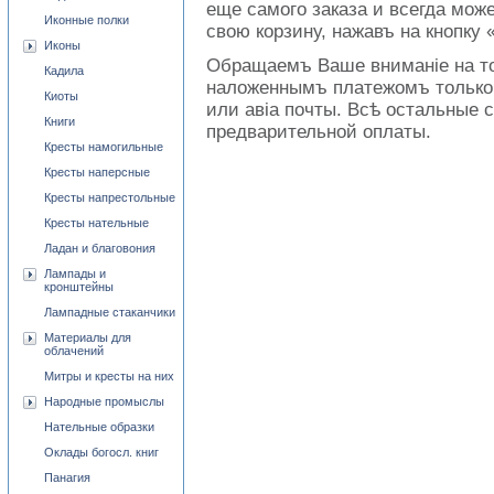
еще
самого
заказа и всегда мож
Иконные полки
свою корзину, нажавъ на кнопку 
Иконы
Обращаемъ Ваше вниманіе на то
Кадила
наложеннымъ платежомъ только
Киоты
или авіа почты.
Вс
ѣ
остальные
с
Книги
предварительной оплаты.
Кресты намогильные
Кресты наперсные
Кресты напрестольные
Кресты нательные
Ладан и благовония
Лампады и
кронштейны
Лампадные стаканчики
Материалы для
облачений
Митры и кресты на них
Народные промыслы
Нательные образки
Оклады богосл. книг
Панагия