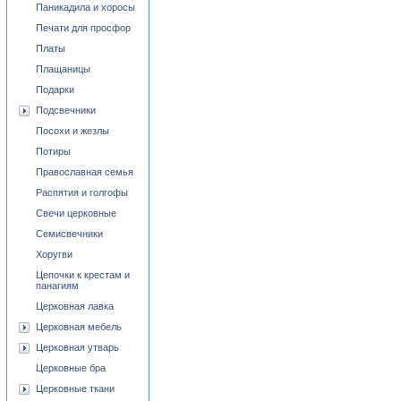
Паникадила и хоросы
Печати для просфор
Платы
Плащаницы
Подарки
Подсвечники
Посохи и жезлы
Потиры
Православная семья
Распятия и голгофы
Свечи церковные
Семисвечники
Хоругви
Цепочки к крестам и
панагиям
Церковная лавка
Церковная мебель
Церковная утварь
Церковные бра
Церковные ткани