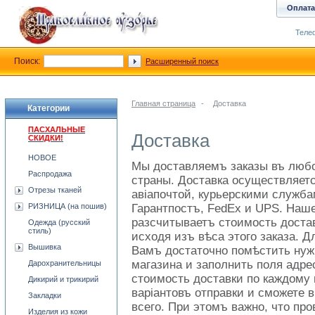
Оплата
Телеф
Поиск:
Расширенный поиск
Главная страница
-
Доставка
Категории
ПАСХАЛЬНЫЕ
Доставка
СКИДКИ!
НОВОЕ
Мы доставляемъ заказы въ
люб
Распродажа
страны. Доставка осуществляет
Отрезы тканей
авіапочтой, курьерскими служб
РИЗНИЦА (на пошив)
Гарантпостъ, FedEx и UPS. Наше
разсчитываетъ стоимость достав
Одежда (русский
стиль)
исходя изъ вѣса этого заказа. Д
Вышивка
Вамъ достаточно помѣстить
нуж
магазина и заполнить
поля
адрес
Дарохранительницы
стоимость доставки по каждом
Дикирий и трикирий
варіантовъ отправки и сможете 
Закладки
всего. При этомъ важно, что пр
Изделия из кожи