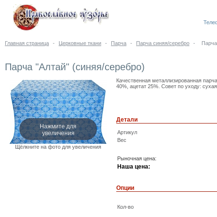
Телеф
Главная страница
-
Церковные ткани
-
Парча
-
Парча синяя/серебро
-
Парча
Парча "Алтай" (синяя/серебро)
Качественная металлизированная парча,
40%, ацетат 25%. Совет по уходу: сухая
Детали
Нажмите для
увеличения
Артикул
Вес
Щёлкните на фото для увеличения
Рыночная цена:
Наша цена:
Опции
Кол-во