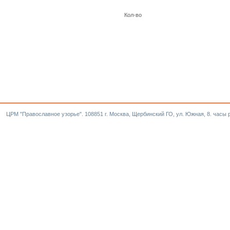
Кол-во
ЦРМ "Православное узорье". 108851 г. Москва, Щербинский ГО, ул. Южная, 8. часы р