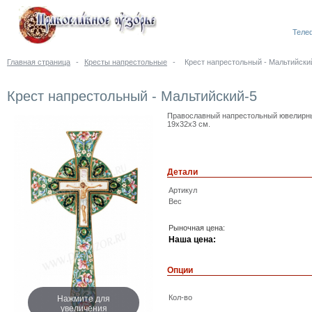
Телеф
Главная страница
-
Кресты напрестольные
-
Крест напрестольный - Мальтийски
Крест напрестольный - Мальтийский-5
Православный напрестольный ювелирный 
19x32x3 см.
Детали
Артикул
Вес
Рыночная цена:
Наша цена:
Опции
Нажмите для
Кол-во
увеличения