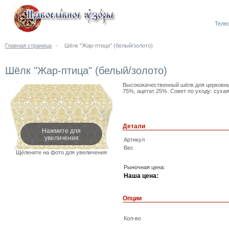
Телеф
Главная страница
-
Шёлк "Жар-птица" (белый/золото)
Шёлк "Жар-птица" (белый/золото)
Высококачественный шёлк для церковных
75%, ацетат 25%. Совет по уходу: сухая
Детали
Нажмите для
увеличения
Артикул
Вес
Щёлкните на фото для увеличения
Рыночная цена:
Наша цена:
Опции
Кол-во