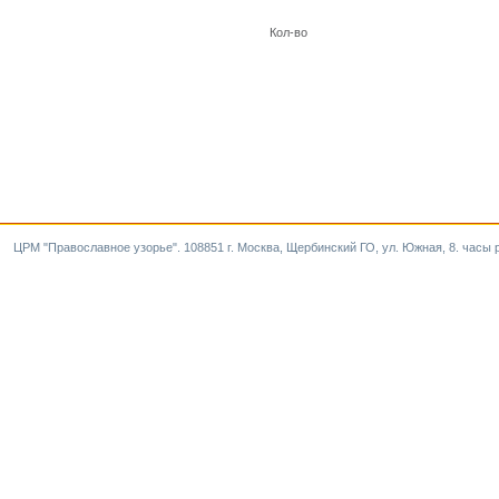
Кол-во
ЦРМ "Православное узорье". 108851 г. Москва, Щербинский ГО, ул. Южная, 8. часы р