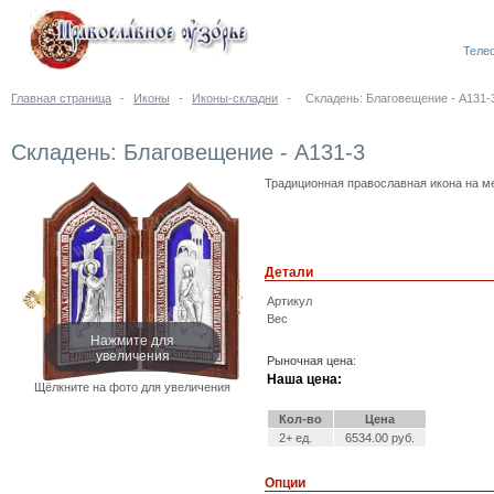
Телеф
Главная страница
-
Иконы
-
Иконы-складни
-
Складень: Благовещение - A131-
Складень: Благовещение - A131-3
Традиционная православная икона на ме
Детали
Артикул
Вес
Нажмите для
увеличения
Рыночная цена:
Наша цена:
Щёлкните на фото для увеличения
Кол-во
Цена
2+ ед.
6534.00 руб.
Опции