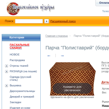
Оплата
Телеф
Поиск:
Расширенный поиск
Главная страница
-
Парча "Полиставрий" (бордо
Категории
ПАСХАЛЬНЫЕ
Парча "Полиставрий" (борд
СКИДКИ!
←
→
НОВОЕ
Распродажа
Высок
ПГ3. 
Отрезы тканей
метан
РИЗНИЦА (на пошив)
уходу
Одежда (русский
стиль)
Дета
Вышивка
Нажмите для
Арти
увеличения
Дарохранительницы
Вес
Дикирий и трикирий
Щёлкните на фото для увеличения
Рыноч
Закладки
Наша
Изделия из кожи