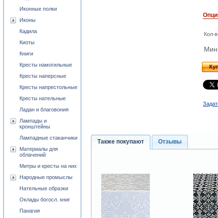
Иконные полки
Опци
Иконы
Кадила
Кол-в
Киоты
Мини
Книги
Кресты намогильные
Ку
Кресты наперсные
Кресты напрестольные
Кресты нательные
Задат
Ладан и благовония
Лампады и
кронштейны
Лампадные стаканчики
Также покупают
Отзывы
Материалы для
облачений
Митры и кресты на них
Народные промыслы
Нательные образки
Оклады богосл. книг
Панагия