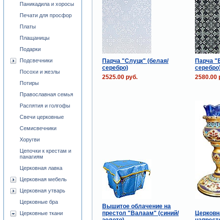
Паникадила и хоросы
Печати для просфор
Платы
Плащаницы
Подарки
Парча "Слуцк" (белая/
Парча "
Подсвечники
серебро)
серебро
Посохи и жезлы
2525.00 руб.
2580.00 
Потиры
Православная семья
Распятия и голгофы
Свечи церковные
Семисвечники
Хоругви
Цепочки к крестам и
панагиям
Церковная лавка
Церковная мебель
Церковная утварь
Церковные бра
Вышитое облачение на
престол "Валаам" (синий/
Церковн
Церковные ткани
золото)
напресто