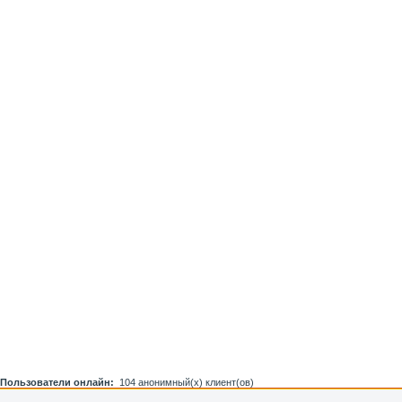
Пользователи онлайн:
104 анонимный(х) клиент(ов)