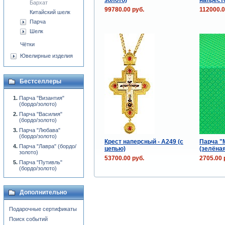
Бархат
99780.00 руб.
112000.0
Китайский шелк
Парча
Шелк
Чётки
Ювелирные изделия
Бестселлеры
Парча "Византия"
(бордо/золото)
Парча "Василия"
(бордо/золото)
Парча "Любава"
(бордо/золото)
Крест наперсный - А249 (с
Парча "
Парча "Лавра" (бордо/
цепью)
(зелёная
золото)
53700.00 руб.
2705.00 
Парча "Путивль"
(бордо/золото)
Дополнительно
Подарочные сертификаты
Поиск событий