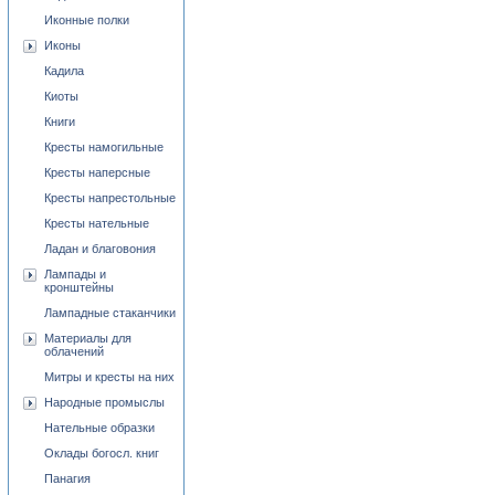
Иконные полки
Иконы
Кадила
Киоты
Книги
Кресты намогильные
Кресты наперсные
Кресты напрестольные
Кресты нательные
Ладан и благовония
Лампады и
кронштейны
Лампадные стаканчики
Материалы для
облачений
Митры и кресты на них
Народные промыслы
Нательные образки
Оклады богосл. книг
Панагия