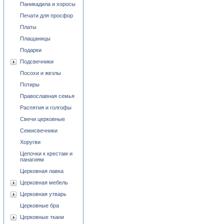
Паникадила и хоросы
Печати для просфор
Платы
Плащаницы
Подарки
Подсвечники
Посохи и жезлы
Потиры
Православная семья
Распятия и голгофы
Свечи церковные
Семисвечники
Хоругви
Цепочки к крестам и
панагиям
Церковная лавка
Церковная мебель
Церковная утварь
Церковные бра
Церковные ткани