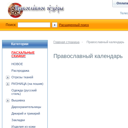
Оплата
Телеф
Поиск:
Расширенный поиск
Главная страница
-
Православный календарь
Категории
ПАСХАЛЬНЫЕ
Православный календарь
СКИДКИ!
НОВОЕ
Распродажа
Отрезы тканей
РИЗНИЦА (на пошив)
Одежда (русский
стиль)
Вышивка
Дарохранительницы
Дикирий и трикирий
Закладки
Изделия из кожи