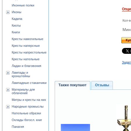
Иконные полки
Опци
Иконы
Кадила
Кол-в
Киоты
Мини
Книги
Кресты намогильные
Ку
Кресты наперсные
Кресты напрестольные
Кресты нательные
Задат
Ладан и благовония
Лампады и
кронштейны
Лампадные стаканчики
Также покупают
Отзывы
Материалы для
облачений
Митры и кресты на них
Народные промыслы
Нательные образки
Оклады богосл. книг
Панагия