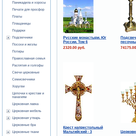
Паникадила и хоросы
Печати для просфор
Платы
Плащаницы
Подарки
Русские монастыри. Юг
Подсвеч
Подсвечники
России. Том 6
песочн
Посохи и жезлы
2320.00 руб.
74175.00
Потиры
Православная семья
Распятия и голгофы
Свечи церковные
Семисвечники
Хоругви
Цепочки к крестам и
панагиям
Церковная лавка
Церковная мебель
Церковная утварь
Церковные бра
Крест напрестольный
Мальтийский - 3
Церковн
Церковные ткани