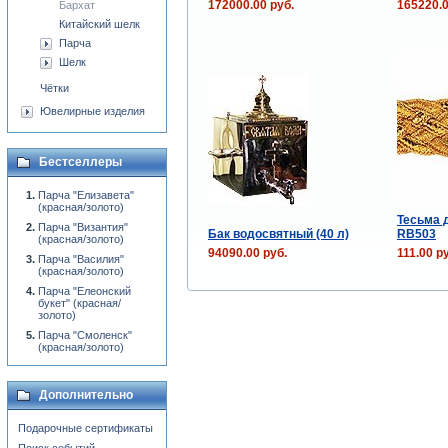
172000.00 руб.
165220.0
Бархат
Китайский шелк
Парча
Шелк
Чётки
Ювелирные изделия
Бестселлеры
Парча "Елизавета"
(красная/золото)
Тесьма 
Парча "Византия"
Бак водосвятный (40 л)
RB503
(красная/золото)
94090.00 руб.
111.00 р
Парча "Василия"
(красная/золото)
Парча "Елеонский
букет" (красная/
золото)
Парча "Смоленск"
(красная/золото)
Дополнительно
Подарочные сертификаты