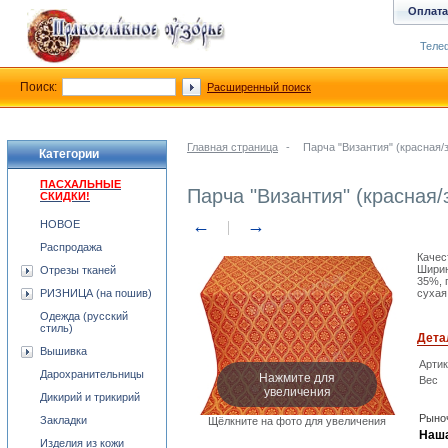
Оплата
Телеф
Поиск:
Расширенный поиск
Главная страница
-
Парча "Византия" (красная/
Категории
ПАСХАЛЬНЫЕ
Парча "Византия" (красная/
СКИДКИ!
←
→
НОВОЕ
Распродажа
Качес
Ширин
Отрезы тканей
35%, 
РИЗНИЦА (на пошив)
сухая
Одежда (русский
стиль)
Дета
Вышивка
Арти
Дарохранительницы
Нажмите для
Вес
увеличения
Дикирий и трикирий
Рыноч
Закладки
Щёлкните на фото для увеличения
Наша
Изделия из кожи