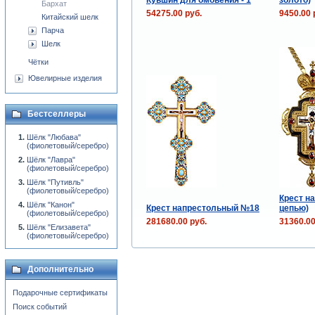
Бархат
54275.00 руб.
9450.00 
Китайский шелк
Парча
Шелк
Чётки
Ювелирные изделия
Бестселлеры
Шёлк "Любава"
(фиолетовый/серебро)
Шёлк "Лавра"
(фиолетовый/серебро)
Шёлк "Путивль"
(фиолетовый/серебро)
Крест на
Шёлк "Канон"
Крест напрестольный №18
цепью)
(фиолетовый/серебро)
281680.00 руб.
31360.00
Шёлк "Елизавета"
(фиолетовый/серебро)
Дополнительно
Подарочные сертификаты
Поиск событий