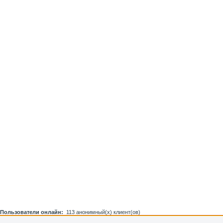
Пользователи онлайн:
113 анонимный(х) клиент(ов)