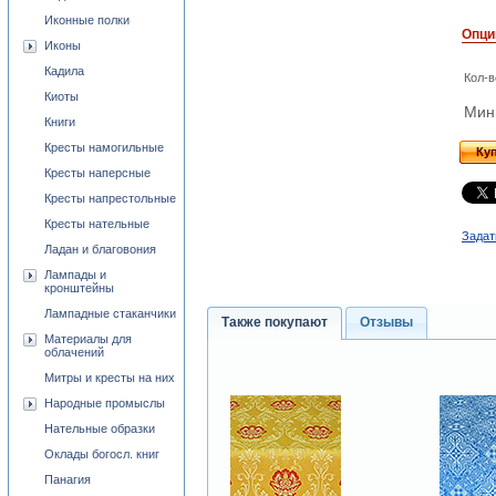
Иконные полки
Опци
Иконы
Кадила
Кол-в
Киоты
Мини
Книги
Кресты намогильные
Ку
Кресты наперсные
Кресты напрестольные
Кресты нательные
Задат
Ладан и благовония
Лампады и
кронштейны
Лампадные стаканчики
Также покупают
Отзывы
Материалы для
облачений
Митры и кресты на них
Народные промыслы
Нательные образки
Оклады богосл. книг
Панагия