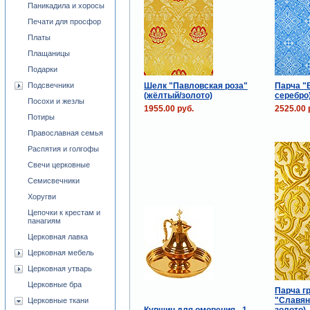
Паникадила и хоросы
Печати для просфор
Платы
Плащаницы
Подарки
Шелк "Павловская роза"
Парча "
Подсвечники
(жёлтый/золото)
серебро
Посохи и жезлы
1955.00 руб.
2525.00 
Потиры
Православная семья
Распятия и голгофы
Свечи церковные
Семисвечники
Хоругви
Цепочки к крестам и
панагиям
Церковная лавка
Церковная мебель
Церковная утварь
Церковные бра
Парча г
"Славян
Церковные ткани
Кувшин для омовения - 1
золото)