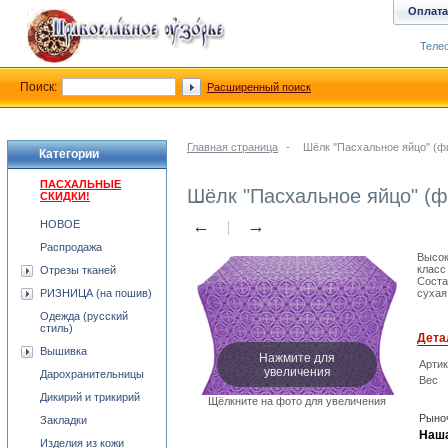
Оплата
Телеф
Поиск:
Расширенный поиск
Главная страница
-
Шёлк "Пасхальное яйцо" (ф
Категории
ПАСХАЛЬНЫЕ
Шёлк "Пасхальное яйцо" (
СКИДКИ!
←
→
НОВОЕ
Распродажа
Высок
класс
Отрезы тканей
Соста
РИЗНИЦА (на пошив)
сухая
Одежда (русский
стиль)
Дета
Вышивка
Нажмите для
Арти
увеличения
Дарохранительницы
Вес
Дикирий и трикирий
Щёлкните на фото для увеличения
Рыноч
Закладки
Наша
Изделия из кожи