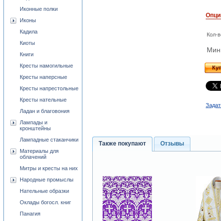
Иконные полки
Опци
Иконы
Кадила
Кол-в
Киоты
Мини
Книги
Кресты намогильные
Ку
Кресты наперсные
Кресты напрестольные
Кресты нательные
Задат
Ладан и благовония
Лампады и
кронштейны
Лампадные стаканчики
Также покупают
Отзывы
Материалы для
облачений
Митры и кресты на них
Народные промыслы
Нательные образки
Оклады богосл. книг
Панагия