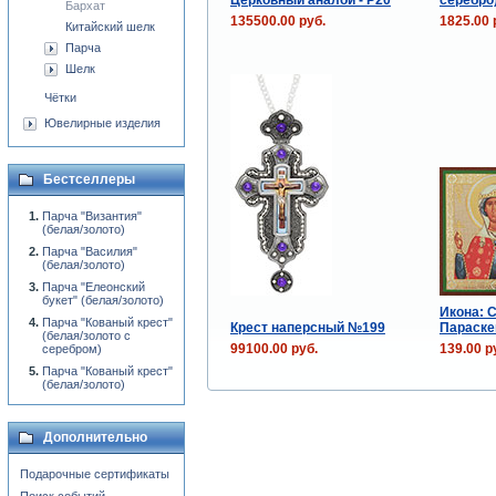
Бархат
135500.00 руб.
1825.00 
Китайский шелк
Парча
Шелк
Чётки
Ювелирные изделия
Бестселлеры
Парча "Византия"
(белая/золото)
Парча "Василия"
(белая/золото)
Парча "Елеонский
букет" (белая/золото)
Икона: 
Парча "Кованый крест"
Крест наперсный №199
Параске
(белая/золото с
99100.00 руб.
139.00 р
серебром)
Парча "Кованый крест"
(белая/золото)
Дополнительно
Подарочные сертификаты