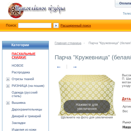
Оплата
Телеф
Поиск:
Расширенный поиск
Главная страница
-
Парча "Кружевница" (белая/
Категории
ПАСХАЛЬНЫЕ
Парча "Кружевница" (белая
СКИДКИ!
←
→
НОВОЕ
Распродажа
Высок
П. Ши
Отрезы тканей
метан
РИЗНИЦА (на пошив)
уходу
Одежда (русский
стиль)
Дета
Вышивка
Нажмите для
Арти
увеличения
Дарохранительницы
Вес
Дикирий и трикирий
Щёлкните на фото для увеличения
Рыноч
Закладки
Наша
Изделия из кожи