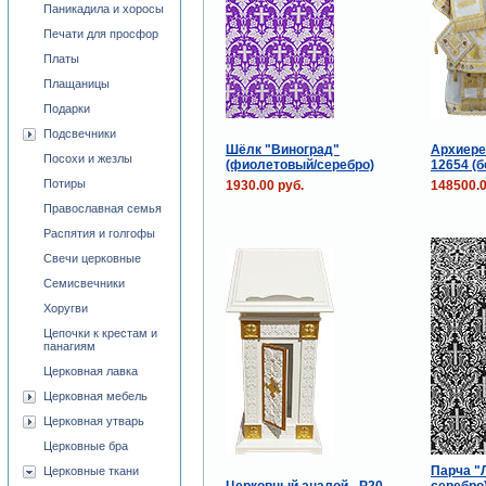
Паникадила и хоросы
Печати для просфор
Платы
Плащаницы
Подарки
Подсвечники
Шёлк "Виноград"
Архиере
Посохи и жезлы
(фиолетовый/серебро)
12654 (б
Потиры
1930.00 руб.
148500.0
Православная семья
Распятия и голгофы
Свечи церковные
Семисвечники
Хоругви
Цепочки к крестам и
панагиям
Церковная лавка
Церковная мебель
Церковная утварь
Церковные бра
Парча "Л
Церковные ткани
Церковный аналой - Р20
серебро