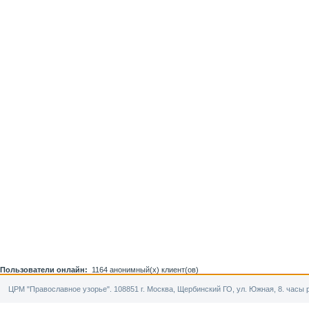
Пользователи онлайн:
1164 анонимный(х) клиент(ов)
ЦРМ "Православное узорье". 108851 г. Москва, Щербинский ГО, ул. Южная, 8. часы р