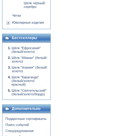
Шёлк чёрный/
серебро
Чётки
Ювелирные изделия
Бестселлеры
Шёлк "Ефросиния"
(белый/золото)
Шёлк "Абакан" (белый/
золото)
Шелк "Алания" (белый/
золото)
Шелк "Караганда"
(белый/золото/
красный)
Шёлк "Святительский"
(белый/золото/бордо)
Дополнительно
Подарочные сертификаты
Поиск событий
Спецпредложения