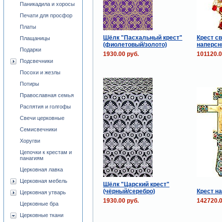
Паникадила и хоросы
Печати для просфор
Платы
Шёлк "Пасхальный крест"
Крест с
Плащаницы
(фиолетовый/золото)
наперс
Подарки
1930.00 руб.
101120.0
Подсвечники
Посохи и жезлы
Потиры
Православная семья
Распятия и голгофы
Свечи церковные
Семисвечники
Хоругви
Цепочки к крестам и
панагиям
Церковная лавка
Церковная мебель
Шёлк "Царский крест"
(чёрный/серебро)
Крест н
Церковная утварь
1930.00 руб.
142720.0
Церковные бра
Церковные ткани