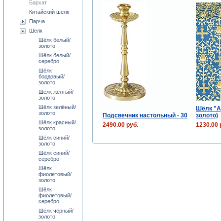
Бархат
Китайский шелк
Парча
Шелк
Шёлк белый/
золото
Шёлк белый/
серебро
Шёлк
бордовый/
золото
Шёлк жёлтый/
золото
Шёлк зелёный/
Шёлк "А
золото
Подсвечник настольный - 30
золото)
Шёлк красный/
2490.00 руб.
1230.00 
золото
Шёлк синий/
золото
Шёлк синий/
серебро
Шёлк
фиолетовый/
золото
Шёлк
фиолетовый/
серебро
Шёлк чёрный/
золото