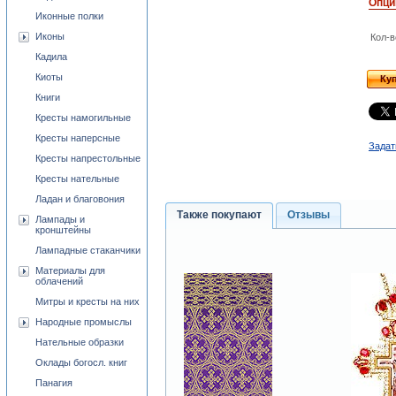
Опци
Иконные полки
Иконы
Кол-в
Кадила
Киоты
Ку
Книги
Кресты намогильные
Кресты наперсные
Задат
Кресты напрестольные
Кресты нательные
Ладан и благовония
Также покупают
Отзывы
Лампады и
кронштейны
Лампадные стаканчики
Материалы для
облачений
Митры и кресты на них
Народные промыслы
Нательные образки
Оклады богосл. книг
Панагия