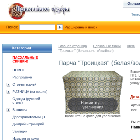
Оплата
Телеф
Поиск:
Расширенный поиск
Главная страница
-
Церковные ткани
-
Шелк
-
Категории
"Троицкая" (белая/золото/зелёная)
ПАСХАЛЬНЫЕ
СКИДКИ!
Парча "Троицкая" (белая/зо
НОВОЕ
Высок
ПГ1. 
Распродажа
метан
уходу
Отрезы тканей
РИЗНИЦА (на пошив)
Дета
Одежда (русский
Нажмите для
стиль)
Арти
увеличения
Вышивка
Вес
Щёлкните на фото для увеличения
Дарохранительницы
Рыноч
Дикирий и трикирий
Наша
Закладки
Изделия из кожи