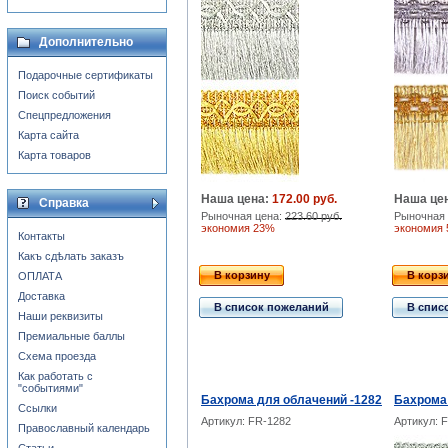
Дополнительно
Подарочные сертификаты
Поиск событий
Спецпредложения
Карта сайта
Карта товаров
Наша цена:
172.00 руб.
Наша це
Справка
Рыночная цена:
223.60 руб.
Рыночная 
экономия 23%
экономия
Контакты
Какъ сдѣлать заказъ
В корзину
В корз
ОПЛАТА
Доставка
В список пожеланий
В спис
Наши реквизиты
Премиальные баллы
Схема проезда
Как работать с
"событиями"
Бахрома для облачений -1282
Бахрома 
Ссылки
Артикул: FR-1282
Артикул: 
Православный календарь