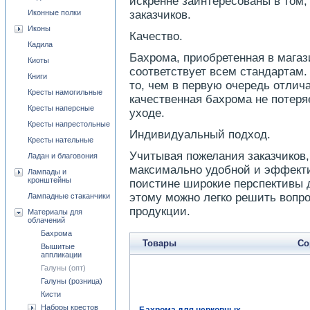
искренне заинтересованы в том
Иконные полки
заказчиков.
Иконы
Качество.
Кадила
Бахрома, приобретенная в магаз
Киоты
соответствует всем стандартам.
Книги
то, чем в первую очередь отлич
Кресты намогильные
качественная бахрома не потер
Кресты наперсные
уходе.
Кресты напрестольные
Индивидуальный подход.
Кресты нательные
Учитывая пожелания заказчиков
Ладан и благовония
максимально удобной и эффект
Лампады и
кронштейны
поистине широкие перспективы д
этому можно легко решить вопро
Лампадные стаканчики
продукции.
Материалы для
облачений
Бахрома
Товары
Со
Вышитые
аппликации
Галуны (опт)
Галуны (розница)
Кисти
Наборы крестов