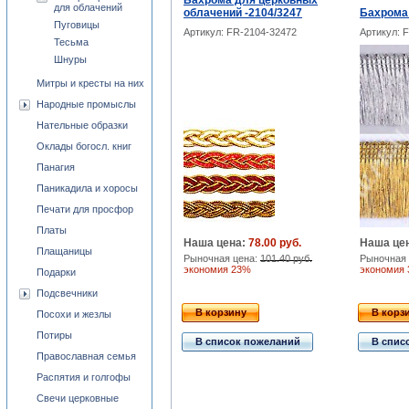
Бахрома для церковных
для облачений
облачений -2104/3247
Бахрома
Пуговицы
Артикул: FR-2104-32472
Артикул: 
Тесьма
Шнуры
Митры и кресты на них
Народные промыслы
Нательные образки
Оклады богосл. книг
Панагия
Паникадила и хоросы
Печати для просфор
Платы
Наша цена:
78.00 руб.
Наша це
Плащаницы
Рыночная цена:
101.40 руб.
Рыночная 
экономия 23%
экономия
Подарки
Подсвечники
В корзину
В корз
Посохи и жезлы
Потиры
В список пожеланий
В спис
Православная семья
Распятия и голгофы
Свечи церковные