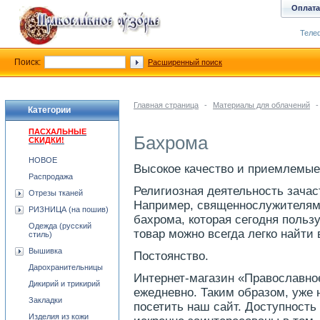
Оплата
Телеф
Поиск:
Расширенный поиск
Главная страница
-
Материалы для облачений
-
Категории
ПАСХАЛЬНЫЕ
Бахрома
СКИДКИ!
НОВОЕ
Высокое качество и приемлемые
Распродажа
Религиозная деятельность зачас
Отрезы тканей
Например, священнослужителям
РИЗНИЦА (на пошив)
бахрома, которая сегодня польз
Одежда (русский
товар можно всегда легко найти 
стиль)
Вышивка
Постоянство.
Дарохранительницы
Интернет-магазин «Православное
Дикирий и трикирий
ежедневно. Таким образом, уже 
Закладки
посетить наш сайт. Доступность
Изделия из кожи