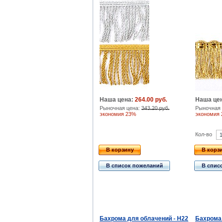
Наша цена:
264.00 руб.
Наша це
Рыночная цена:
343.20 руб.
Рыночная 
экономия 23%
экономия
Кол-во
В корзину
В корз
В список пожеланий
В спис
Бахрома для облачений - H22
Бахрома 