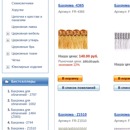
Семисвечники
Бахрома -4365
Бахрома
Хоругви
Артикул: FR-4365
Артикул: 
Цепочки к крестам и
панагиям
Церковная лавка
Церковная мебель
Церковная утварь
Церковные бра
Церковные ткани
Наша цена:
140.00 руб.
Чётки
Рыночная цена:
180.00 руб.
Наша це
экономия 22%
Ювелирные изделия
В корзину
В корз
Бестселлеры
В список пожеланий
В спис
Бахрома для
облачений - 2797
Бахрома для
облачений -1002
Бахрома для
облачений -1464
Бахрома - Z1510
Бахрома
(Z583)
Артикул: FR-Z1510
Артикул: 
Бахрома -2744
Бахрома - Z1510