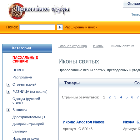
Оплата
Телеф
Поиск:
Расширенный поиск
Главная страница
-
Иконы
-
Иконы святых
Категории
ПАСХАЛЬНЫЕ
Иконы святых
СКИДКИ!
НОВОЕ
Православные иконы святых, преподобных и угодн
Распродажа
Товары
Со
Отрезы тканей
РИЗНИЦА (на пошив)
Страницы результатов:
1
2
3
4
5
6
7
Одежда (русский
стиль)
Вышивка
Дарохранительницы
Икона: Апостол Иаков
Икона: Б
Дикирий и трикирий
Артикул: IC-SD143
Артикул: 
Закладки
Изделия из кожи