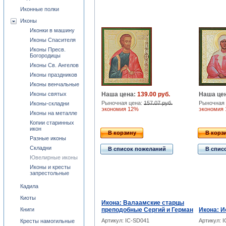
Иконные полки
Иконы
Иконки в машину
Иконы Спасителя
Иконы Пресв.
Богородицы
Иконы Св. Ангелов
Иконы праздников
Иконы венчальные
Иконы святых
Наша цена:
139.00 руб.
Наша це
Рыночная цена:
157.07 руб.
Рыночная 
Иконы-складни
экономия 12%
экономия
Иконы на металле
Копии старинных
икон
В корзину
В корз
Разные иконы
Складни
В список пожеланий
В спис
Ювелирные иконы
Иконы и кресты
запрестольные
Кадила
Киоты
Икона: Валаамские старцы
Книги
преподобные Сергий и Герман
Икона: И
Артикул: IC-SD041
Артикул: 
Кресты намогильные