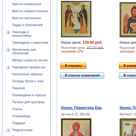
Кресты наперсные
Кресты напрестольные
Кресты нательные
Ладан и благовония
Лампады и
кронштейны
Наша цена:
139.00 руб.
Наша це
Лампадные стаканчики
Рыночная цена:
157.07 руб.
Рыночная 
Материалы для
экономия 12%
экономия
облачений
Митры и кресты на них
В корзину
В корз
Народные промыслы
Нательные образки
В список пожеланий
В спис
Оклады богосл. книг
Панагия
Паникадила и хоросы
Печати для просфор
Икона: Праматерь Ева
Икона: П
Платы
Артикул: IC-SD148
Артикул: 
Плащаницы
Подарки
Подсвечники