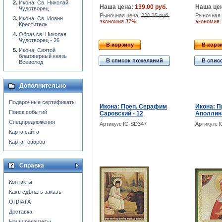
Икона: Св. Николай
Наша цена:
139.00 руб.
Наша це
Чудотворец
Рыночная цена:
220.35 руб.
Рыночная 
Икона: Св. Иоанн
экономия 37%
экономия
Креститель
Образ св. Николая
Чудотворец - 26
В корзину
В корз
Икона: Святой
благоверный князь
В список пожеланий
В спис
Всеволод
Дополнительно
Подарочные сертификаты
Икона: Преп. Серафим
Икона: 
Поиск событий
Саровский - 12
Аполлин
Спецпредложения
Артикул: IC-SD347
Артикул: 
Карта сайта
Карта товаров
Справка
Контакты
Какъ сдѣлать заказъ
ОПЛАТА
Доставка
Наши реквизиты