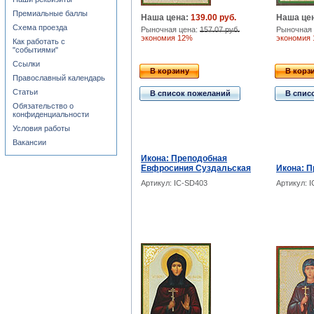
Премиальные баллы
Наша цена:
139.00 руб.
Наша це
Схема проезда
Рыночная цена:
157.07 руб.
Рыночная 
экономия 12%
экономия
Как работать с
"событиями"
Ссылки
В корзину
В корз
Православный календарь
Статьи
В список пожеланий
В спис
Обязательство о
конфиденциальности
Условия работы
Вакансии
Икона: Преподобная
Евфросиния Суздальская
Икона: П
Артикул: IC-SD403
Артикул: 