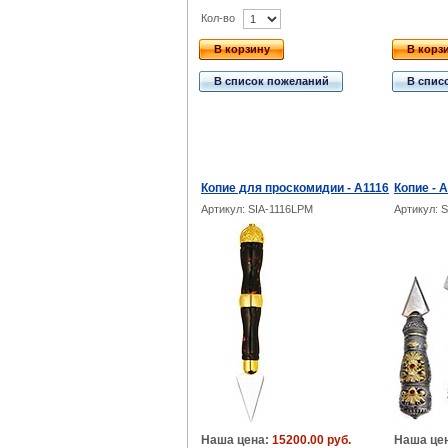
Кол-во
В корзину
В корз
В список пожеланий
В спис
Копие для проскомидии - А1116
Копие - 
Артикул: SIA-1116LPM
Артикул: 
Наша цена:
15200.00 руб.
Наша це