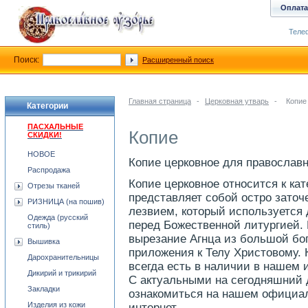
Оплата
Телеф
Поиск:
Расширенный поиск
Главная страница
-
Церковная утварь
-
Копие
Категории
ПАСХАЛЬНЫЕ
Копие
СКИДКИ!
НОВОЕ
Копие церковное для православ
Распродажа
Копие церковное относится к ка
Отрезы тканей
представляет собой остро зато
РИЗНИЦА (на пошив)
лезвием, который используется 
Одежда (русский
перед Божественной литургией.
стиль)
вырезание Агнца из большой бо
Вышивка
приложения к Телу Христовому.
Дарохранительницы
всегда есть в наличии в нашем 
Дикирий и трикирий
С актуальными на сегодняшний
Закладки
ознакомиться на нашем официал
Изделия из кожи
интернет.