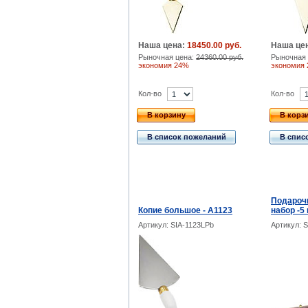
Наша цена:
18450.00 руб.
Наша це
Рыночная цена:
24360.00 руб.
Рыночная 
экономия 24%
экономия
Кол-во
Кол-во
В корзину
В корз
В список пожеланий
В спис
Подароч
Копие большое - A1123
набор -5
Артикул: SIA-1123LPb
Артикул: S