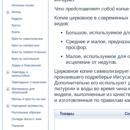
Иконные полки
Что представляет собой копие
Иконы
Копие церковное в современных
Кадила
видов:
Киоты
Большое, используемое дл
Книги
Кресты намогильные
Среднее и малое, предназн
Кресты наперсные
просфор;
Кресты напрестольные
Малое, используемое для о
Кресты нательные
исцеление от недугов.
Ладан и благовония
Церковное копие символизирует 
Лампады и
кронштейны
пронзившего подреберье Иисуса 
Дополнительно его используют 
Лампадные стаканчики
литургии и воды во время чина
Материалы для
облачений
модели, выполненные из качест
Митры и кресты на них
и изготовленные по правилам ка
Народные промыслы
Нательные образки
Товары
Со
Оклады богосл. книг
Панагия