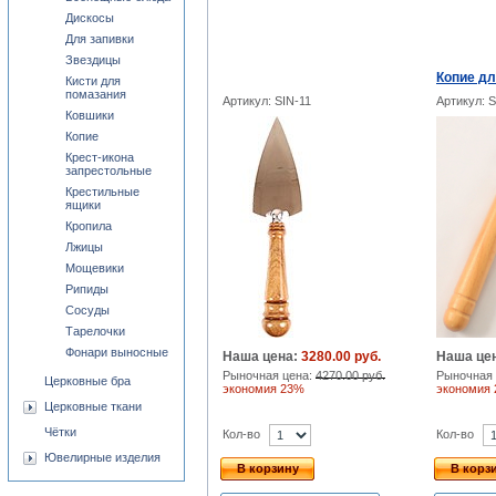
Дискосы
Для запивки
Звездицы
Копие дл
Кисти для
помазания
Артикул: SIN-11
Артикул: S
Ковшики
Копие
Крест-икона
запрестольные
Крестильные
ящики
Кропила
Лжицы
Мощевики
Рипиды
Сосуды
Тарелочки
Фонари выносные
Наша цена:
3280.00 руб.
Наша це
Рыночная цена:
4270.00 руб.
Рыночная 
Церковные бра
экономия 23%
экономия
Церковные ткани
Чётки
Кол-во
Кол-во
Ювелирные изделия
В корзину
В корз