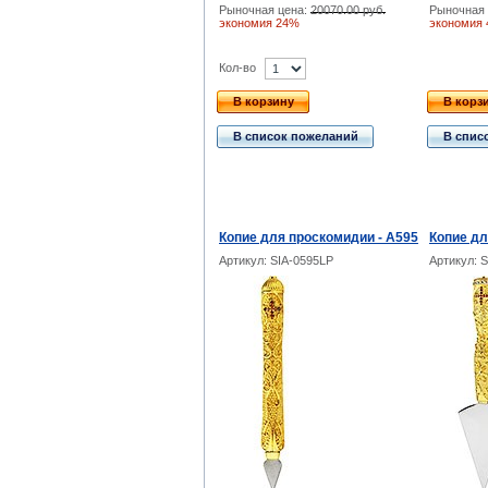
Рыночная цена:
20070.00 руб.
Рыночная 
экономия 24%
экономия
Кол-во
В корзину
В корз
В список пожеланий
В спис
Копие для проскомидии - А595
Копие дл
Артикул: SIA-0595LP
Артикул: 