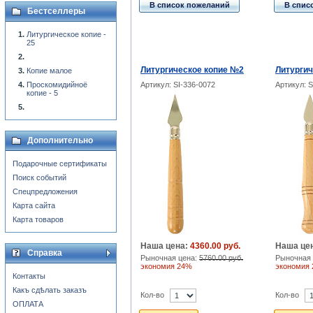
В список пожеланий
В спис
Бестселлеры
Литургическое копие -
25
Литургическое копие №2
Литургич
Копие малое
Проскомидийноё
Артикул: SI-336-0072
Артикул: S
копие - 5
Дополнительно
Подарочные сертификаты
Поиск событий
Спецпредложения
Карта сайта
Карта товаров
Наша цена:
4360.00 руб.
Наша це
Справка
Рыночная цена:
5760.00 руб.
Рыночная 
экономия 24%
экономия
Контакты
Какъ сдѣлать заказъ
Кол-во
Кол-во
ОПЛАТА