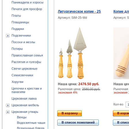
Паникадила и хоросы
Печати для просфор
Литургическое копие - 25
Копие дл
Платы
Артикул: SIM-25-Md
Артикул: S
Плащаницы
Подарки
Подсвечники
Посохи и жезлы
Потиры
Православная семья
Распятия и голгофы
Свечи церковные
Семисвечники
Хоругви
Наша цена:
2476.50 руб.
Наша це
Цепочки к крестам и
Рыночная цена:
2580.00 руб.
Рыночная 
панагиям
экономия 4%
экономия
Церковная лавка
Кол-во
Церковная мебель
Церковная утварь
В корзину
В корз
Венцы
В список пожеланий
В спис
Водосвятные чаши
Всенощные блюда