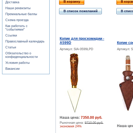
В корзину
В корз
Доставка
Наши реквизиты
В список пожеланий
В спис
Премиальные баллы
Схема проезда
Как работать с
"событиями"
Ссылки
Копие для проскомидии -
Православный календарь
А599D
Копие с
Статьи
Артикул: SIA-0599LPD
Артикул: S
Обязательство о
конфиденциальности
Условия работы
Вакансии
Наша цена:
7350.00 руб.
Рыночная цена:
9710.00 руб.
Наша це
экономия 24%