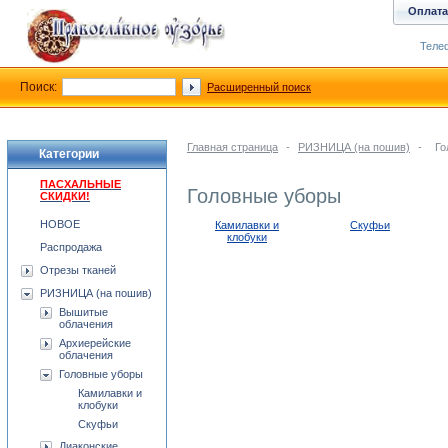
Оплата
Телеф
Поиск:
Расширенный поиск
Главная страница
-
РИЗНИЦА (на пошив)
-
Го
Категории
ПАСХАЛЬНЫЕ
Головные уборы
СКИДКИ!
НОВОЕ
Камилавки и
Скуфьи
клобуки
Распродажа
Отрезы тканей
РИЗНИЦА (на пошив)
Вышитые
облачения
Архиерейские
облачения
Головные уборы
Камилавки и
клобуки
Скуфьи
Диаконские