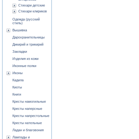
Стихари детские
Стихари клириков
Одежда (русский
стиль)
Вышивка
Дарохранительницы
Дикирий и трикирий
Закладки
Изделия из кожи
Иконные полки
Иконы
Кадила
Киоты
Книги
Кресты намогильные
Кресты наперсные
Кресты напрестольные
Кресты нательные
Ладан и благовония
Лампады и