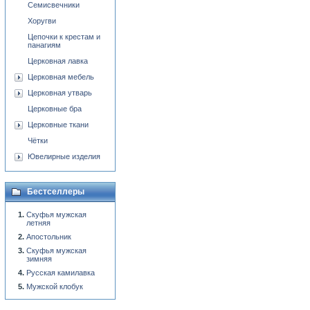
Семисвечники
Хоругви
Цепочки к крестам и
панагиям
Церковная лавка
Церковная мебель
Церковная утварь
Церковные бра
Церковные ткани
Чётки
Ювелирные изделия
Бестселлеры
Скуфья мужская
летняя
Апостольник
Скуфья мужская
зимняя
Русская камилавка
Мужской клобук