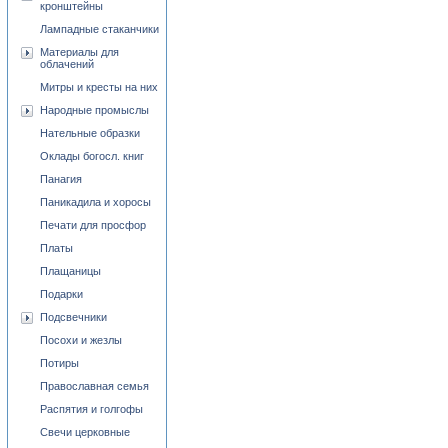
кронштейны
Лампадные стаканчики
Материалы для
облачений
Митры и кресты на них
Народные промыслы
Нательные образки
Оклады богосл. книг
Панагия
Паникадила и хоросы
Печати для просфор
Платы
Плащаницы
Подарки
Подсвечники
Посохи и жезлы
Потиры
Православная семья
Распятия и голгофы
Свечи церковные