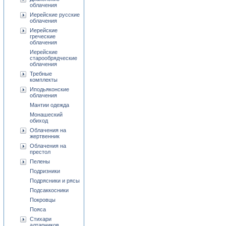
облачения
Иерейские русские
облачения
Иерейские
греческие
облачения
Иерейские
старообрядческие
облачения
Требные
комплекты
Иподьяконские
облачения
Мантии одежда
Монашеский
обиход
Облачения на
жертвенник
Облачения на
престол
Пелены
Подризники
Подрясники и рясы
Подсаккосники
Покровцы
Пояса
Стихари
алтарников