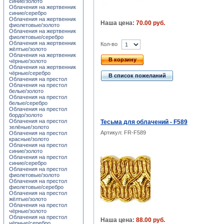
синие/золото
Облачения на жертвенник
синие/серебро
Облачения на жертвенник
Наша цена:
70.00 руб.
фиолетовые/золото
Облачения на жертвенник
фиолетовые/серебро
Облачения на жертвенник
Кол-во
жёлтые/золото
Облачения на жертвенник
В корзину
чёрные/золото
Облачения на жертвенник
чёрные/серебро
В список пожеланий
Облачения на престол
Облачения на престол
белые/золото
Облачения на престол
белые/серебро
Облачения на престол
бордо/золото
Облачения на престол
Тесьма для облачений - F589
зелёные/золото
Артикул: FR-F589
Облачения на престол
красные/золото
Облачения на престол
синие/золото
Облачения на престол
синие/серебро
Облачения на престол
фиолетовые/золото
Облачения на престол
фиолетовые/серебро
Облачения на престол
жёлтые/золото
Облачения на престол
чёрные/золото
Облачения на престол
Наша цена:
88.00 руб.
чёрные/серебро