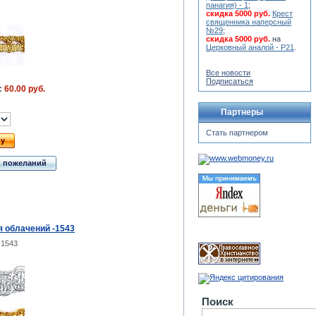
панагия) - 1
;
скидка 5000 руб.
Крест
священника наперсный
№29
;
скидка 5000 руб.
на
Церковный аналой - Р21
.
Все новости
Подписаться
:
60.00 руб.
Партнеры
Стать партнером
ну
к пожеланий
я облачений -1543
-1543
Поиск