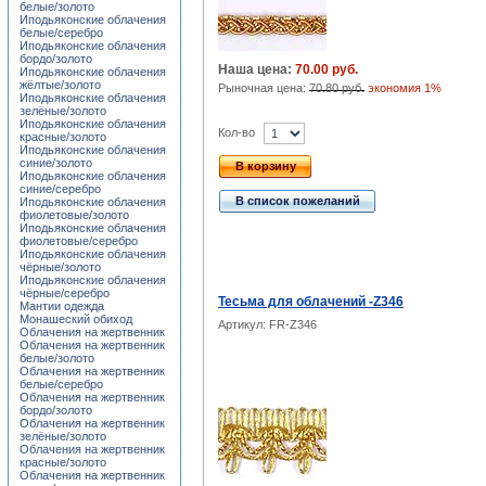
белые/золото
Иподьяконские облачения
белые/серебро
Иподьяконские облачения
бордо/золото
Наша цена:
70.00 руб.
Иподьяконские облачения
жёлтые/золото
Рыночная цена:
70.80 руб.
экономия 1%
Иподьяконские облачения
зелёные/золото
Иподьяконские облачения
Кол-во
красные/золото
Иподьяконские облачения
синие/золото
В корзину
Иподьяконские облачения
синие/серебро
В список пожеланий
Иподьяконские облачения
фиолетовые/золото
Иподьяконские облачения
фиолетовые/серебро
Иподьяконские облачения
чёрные/золото
Иподьяконские облачения
чёрные/серебро
Тесьма для облачений -Z346
Мантии одежда
Монашеский обиход
Артикул: FR-Z346
Облачения на жертвенник
Облачения на жертвенник
белые/золото
Облачения на жертвенник
белые/серебро
Облачения на жертвенник
бордо/золото
Облачения на жертвенник
зелёные/золото
Облачения на жертвенник
красные/золото
Облачения на жертвенник