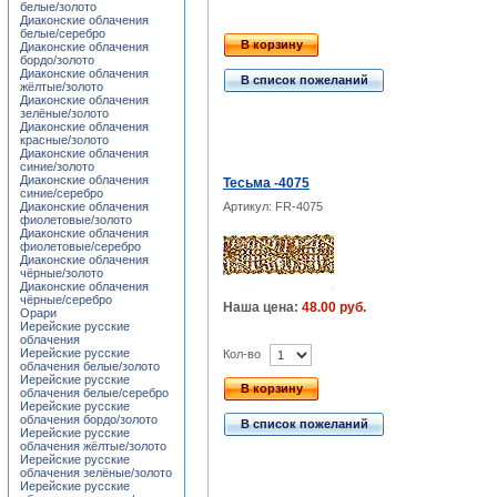
белые/золото
Диаконские облачения
белые/серебро
В корзину
Диаконские облачения
бордо/золото
Диаконские облачения
В список пожеланий
жёлтые/золото
Диаконские облачения
зелёные/золото
Диаконские облачения
красные/золото
Диаконские облачения
синие/золото
Диаконские облачения
Тесьма -4075
синие/серебро
Диаконские облачения
Артикул: FR-4075
фиолетовые/золото
Диаконские облачения
фиолетовые/серебро
Диаконские облачения
чёрные/золото
Диаконские облачения
чёрные/серебро
Наша цена:
48.00 руб.
Орари
Иерейские русские
облачения
Иерейские русские
Кол-во
облачения белые/золото
Иерейские русские
В корзину
облачения белые/серебро
Иерейские русские
облачения бордо/золото
В список пожеланий
Иерейские русские
облачения жёлтые/золото
Иерейские русские
облачения зелёные/золото
Иерейские русские