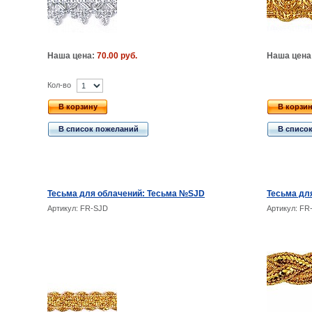
Наша цена:
70.00 руб.
Наша цена
Кол-во
В корзину
В корзи
В список пожеланий
В списо
Тесьма для облачений: Тесьма №SJD
Тесьма дл
Артикул: FR-SJD
Артикул: FR