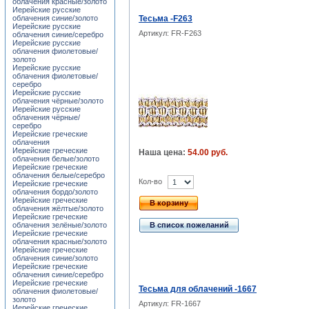
облачения красные/золото
Иерейские русские
облачения синие/золото
Тесьма -F263
Иерейские русские
Артикул: FR-F263
облачения синие/серебро
Иерейские русские
облачения фиолетовые/
золото
Иерейские русские
облачения фиолетовые/
серебро
Иерейские русские
облачения чёрные/золото
Иерейские русские
облачения чёрные/
серебро
Иерейские греческие
облачения
Иерейские греческие
Наша цена:
54.00 руб.
облачения белые/золото
Иерейские греческие
облачения белые/серебро
Кол-во
Иерейские греческие
облачения бордо/золото
Иерейские греческие
В корзину
облачения жёлтые/золото
Иерейские греческие
облачения зелёные/золото
В список пожеланий
Иерейские греческие
облачения красные/золото
Иерейские греческие
облачения синие/золото
Иерейские греческие
облачения синие/серебро
Иерейские греческие
Тесьма для облачений -1667
облачения фиолетовые/
золото
Артикул: FR-1667
Иерейские греческие