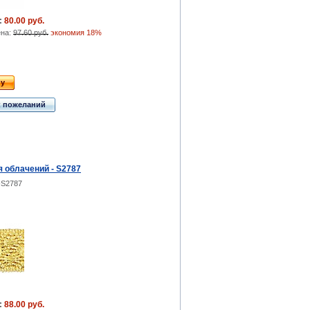
:
80.00 руб.
ена:
97.60 руб.
экономия 18%
ну
к пожеланий
 облачений - S2787
-S2787
:
88.00 руб.