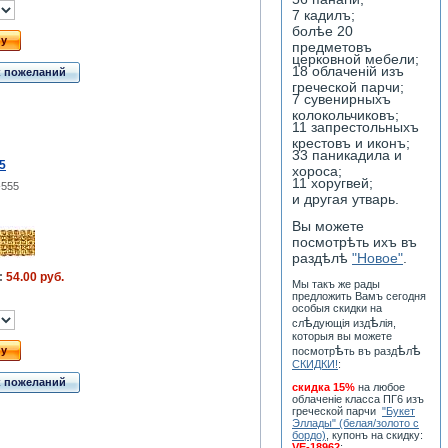
7 кадилъ;
болѣе 20
ну
предметовъ
церковной мебели;
18 облаченiй изъ
к пожеланий
греческой парчи;
7 сувенирныхъ
колокольчиковъ;
11 запрестольныхъ
крестовъ и иконъ;
33 паникадила и
5
хороса;
11 хоругвей;
-555
и другая утварь.
Вы можете
посмотрѣть ихъ въ
раздѣлѣ
"Новое"
.
:
54.00 руб.
Мы такъ же рады
предложить Вамъ сегодня
особыя скидки на
ѣ
ѣ
сл
дующiя изд
лiя,
которыя вы можете
ѣ
ѣ
ѣ
ну
посмотр
ть въ разд
л
СКИДКИ!
:
к пожеланий
скидка 15%
на любое
облаченiе класса ПГ6 изъ
греческой парчи
"Букет
Эллады" (белая/золото с
бордо)
, купонъ на скидку:
VE-18962
;