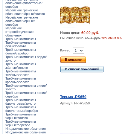
облачения фиолетовые/
серебро
Иерейские греческие
облачения чёрные/золото
Иерейские греческие
облачения чёрные/
серебро
Иерейские
старообрядческие
Наша цена:
60.00 руб.
облачения
Рыночная цена:
65.00 руб.
экономия 8%
Требные комплекты
Требные комплекты
белые/золото
Требные комплекты
Кол-во
белые/серебро
Требные комплекты бордо/
В корзину
золото
Требные комплекты
жёлтые/золото
В список пожеланий
Требные комплекты
зелёные/золото
Требные комплекты
красные/золото
Требные комплекты синие/
золото
Требные комплекты синие/
серебро
Тесьма -RS650
Требные комплекты
Артикул: FR-RS650
фиолетовые/золото
Требные комплекты
фиолетовые/серебро
Требные комплекты
чёрные/золото
Требные комплекты
чёрные/серебро
Иподьяконские облачения
Иподьяконские облачения