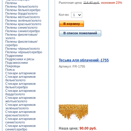
Рыночная цена:
114.40 руб.
экономия 23%
Пелены
Пелены белые/золото
Пелены белые/серебро
Пелены бордо/золото
Кол-во
Пелены жёлтые/золото
Пелены зелёные/золото
В корзину
Пелены красные/золото
Пелены синие/золото
Пелены синие/серебро
В список пожеланий
Пелены фиолетовые/
золото
Пелены фиолетовые/
серебро
Пелены чёрные/золото
Пелены чёрные/серебро
Подризники
Подрясники и рясы
Тесьма для облачений -1755
Подсаккосники
Покровцы
Артикул: FR-1755
Пояса
Стихари алтарников
Стихари алтарников
белые/золото
Стихари алтарников
белые/серебро
Стихари алтарников
бордо/золото
Стихари алтарников
жёлтые/золото
Стихари алтарников
зелёные/золото
Стихари алтарников
красные/золото
Стихари алтарников
синие/золото
Стихари алтарников
Наша цена:
90.00 руб.
синие/серебро