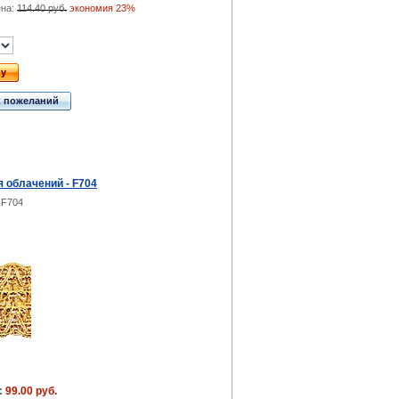
ена:
114.40 руб.
экономия 23%
ну
к пожеланий
 облачений - F704
-F704
:
99.00 руб.