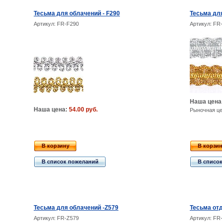
Тесьма для облачений - F290
Тесьма дл
Артикул: FR-F290
Артикул: FR
Наша цена
Наша цена:
54.00 руб.
Рыночная ц
В корзину
В корзи
В список пожеланий
В списо
Тесьма для облачений -Z579
Тесьма от
Артикул: FR-Z579
Артикул: FR