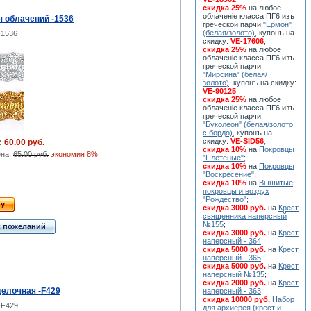
скидка 25%
на любое
облаченiе класса ПГ6 изъ
я облачений -1536
греческой парчи
"Ермон"
(белая/золото)
, купонъ на
-1536
скидку:
VE-17606
;
скидка 25%
на любое
облаченiе класса ПГ6 изъ
греческой парчи
"Мирсина" (белая/
золото)
, купонъ на скидку:
VE-90125
;
скидка 25%
на любое
облаченiе класса ПГ6 изъ
греческой парчи
"Буколеон" (белая/золото
с бордо)
, купонъ на
скидку:
VE-SID56
;
:
60.00 руб.
скидка 10%
на
Покровцы
ена:
65.00 руб.
экономия 8%
"Плетеные"
;
скидка 10%
на
Покровцы
"Воскресение"
;
скидка 10%
на
Вышитые
покровцы и воздух
"Рождество"
;
ну
скидка 3000 руб.
на
Крест
священника наперсный
№155
;
к пожеланий
скидка 3000 руб.
на
Крест
наперсный - 364
;
скидка 5000 руб.
на
Крест
наперсный - 365
;
скидка 5000 руб.
на
Крест
наперсный №135
;
скидка 2000 руб.
на
Крест
делочная -F429
наперсный - 363
;
скидка 10000 руб.
Набор
-F429
для архиерея (крест и