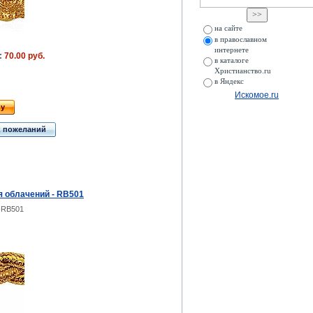
на сайте
в православном
интернете
:
70.00 руб.
в каталоге
Христианство.ru
в Яндекс
Искомое.ru
ну
к пожеланий
я облачений - RB501
-RB501