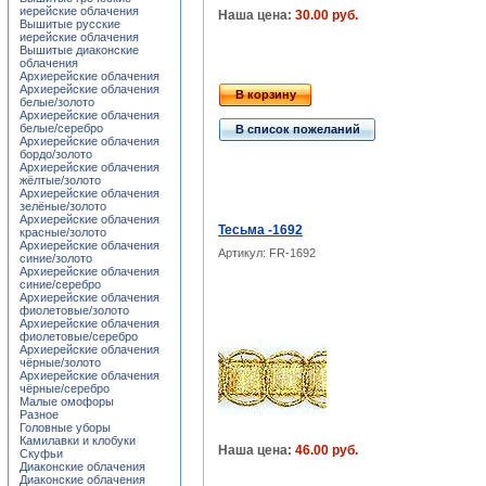
иерейские облачения
Наша цена:
30.00 руб.
Вышитые русские
иерейские облачения
Вышитые диаконские
облачения
Архиерейские облачения
Архиерейские облачения
В корзину
белые/золото
Архиерейские облачения
белые/серебро
В список пожеланий
Архиерейские облачения
бордо/золото
Архиерейские облачения
жёлтые/золото
Архиерейские облачения
зелёные/золото
Архиерейские облачения
Тесьма -1692
красные/золото
Архиерейские облачения
Артикул: FR-1692
синие/золото
Архиерейские облачения
синие/серебро
Архиерейские облачения
фиолетовые/золото
Архиерейские облачения
фиолетовые/серебро
Архиерейские облачения
чёрные/золото
Архиерейские облачения
чёрные/серебро
Малые омофоры
Разное
Головные уборы
Камилавки и клобуки
Наша цена:
46.00 руб.
Скуфьи
Диаконские облачения
Диаконские облачения