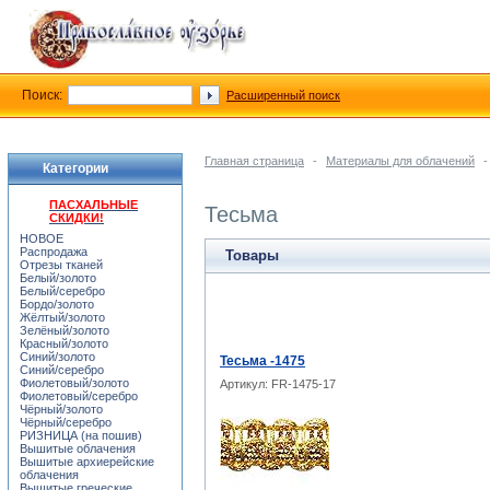
Поиск:
Расширенный поиск
Главная страница
-
Материалы для облачений
-
Категории
ПАСХАЛЬНЫЕ
Тесьма
СКИДКИ!
НОВОЕ
Распродажа
Товары
Отрезы тканей
Белый/золото
Белый/серебро
Бордо/золото
Жёлтый/золото
Зелёный/золото
Красный/золото
Синий/золото
Тесьма -1475
Синий/серебро
Фиолетовый/золото
Артикул: FR-1475-17
Фиолетовый/серебро
Чёрный/золото
Чёрный/серебро
РИЗНИЦА (на пошив)
Вышитые облачения
Вышитые архиерейские
облачения
Вышитые греческие