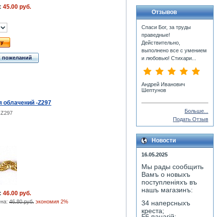
:
45.00 руб.
Отзывов
Спаси Бог, за труды
праведные!
ну
Действительно,
выполнено все с умением
к пожеланий
и любовью! Стихари...
Андрей Иванович
Шептунов
я облачений -Z297
Больше...
-Z297
Подать Отзыв
Новости
16.05.2025
Мы рады сообщить
Вамъ о новыхъ
поступленiяхъ въ
нашъ магазинъ:
:
46.00 руб.
ена:
46.80 руб.
экономия 2%
34 наперсныхъ
креста;
56 панагiй;