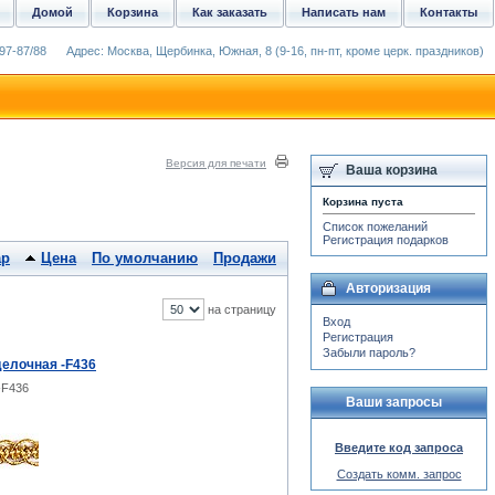
Домой
Корзина
Как заказать
Написать нам
Контакты
97-87/88
Адрес: Москва, Щербинка, Южная, 8 (9-16, пн-пт, кроме церк. праздников)
Версия для печати
Ваша корзина
Корзина пуста
Список пожеланий
Регистрация подарков
ар
Цена
По умолчанию
Продажи
Авторизация
на страницу
Вход
Регистрация
Забыли пароль?
делочная -F436
-F436
Ваши запросы
Введите код запроса
Создать комм. запрос