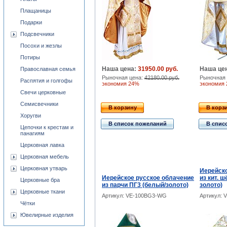
Плащаницы
Подарки
Подсвечники
Посохи и жезлы
Потиры
Наша цена:
31950.00 руб.
Наша це
Православная семья
Рыночная цена:
42180.00 руб.
Рыночная 
Распятия и голгофы
экономия 24%
экономия
Свечи церковные
Семисвечники
В корзину
В корз
Хоругви
В список пожеланий
В спис
Цепочки к крестам и
панагиям
Церковная лавка
Церковная мебель
Церковная утварь
Иерейско
Иерейское русское облачение
из кит. 
Церковные бра
из парчи ПГ3 (белый/золото)
золото)
Церковные ткани
Артикул: VE-100BG3-WG
Артикул: 
Чётки
Ювелирные изделия