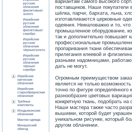
вариантам самого высокого сорт
русские
поставщиков. Наши покупатели 
облачения
фиолетовые/
шёлка, парчи, бархата, льна, хл
золото
изготавливаются церковные одея
Иерейские
русские
одеяния. Немаловажно и то, что
облачения
промышленное оборудование, кот
фиолетовые/
серебро
так и дополнительно повышает 
Иерейские
профессиональные промышленны
русские
облачения
пропаривания ткани обеспечива
чёрные/золото
прилегания клеевой и флизелина
Иерейские
русские
разными надомницами, работающ
облачения
дать не могут.
чёрные/
серебро
Иерейские
Огромным преимуществом заказ
греческие
является не только возможность
облачения
Иерейские
точно по фигуре определённого 
старообрядческие
разнообразие цветовых вариаци
облачения
конкретную ткань, подобрать на
Требные
комплекты
Наши мастера также часто разр
Иподьяконские
вышивки, которой будет украшен
облачения
уникальном рисунке, который бо
Мантии одежда
другом облачении.
Монашеский
обиход