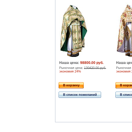
Наша цена:
98800.00 руб.
Наша це
Рыночная цена:
130420.00 руб.
Рыночная 
экономия 24%
экономия
В корзину
В корз
В список пожеланий
В спис