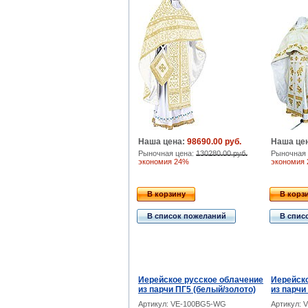
Наша цена:
98690.00 руб.
Наша це
Рыночная цена:
130280.00 руб.
Рыночная 
экономия 24%
экономия
В корзину
В корз
В список пожеланий
В спис
Иерейское русское облачение
Иерейско
из парчи ПГ5 (белый/золото)
из парчи
Артикул: VE-100BG5-WG
Артикул: