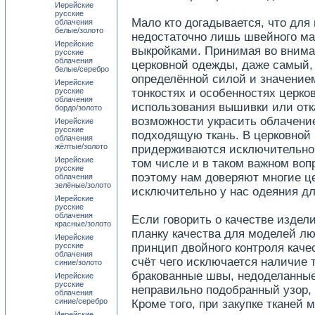
Иерейские
русские
Мало кто догадывается, что дл
облачения
белые/золото
недостаточно лишь швейного ма
Иерейские
выкройками. Принимая во внима
русские
облачения
церковной одежды, даже самый, 
белые/серебро
определённой силой и значением
Иерейские
русские
тонкостях и особенностях церко
облачения
использования вышивки или отка
бордо/золото
возможности украсить облачение
Иерейские
русские
подходящую ткань. В церковной
облачения
жёлтые/золото
придерживаются исключительно 
Иерейские
том числе и в таком важном воп
русские
поэтому нам доверяют многие ц
облачения
зелёные/золото
исключительно у нас одеяния дл
Иерейские
русские
облачения
Если говорить о качестве изде
красные/золото
планку качества для моделей лю
Иерейские
русские
принцип двойного контроля каче
облачения
счёт чего исключается наличие т
синие/золото
бракованные швы, недоделанные
Иерейские
русские
неправильно подобранный узор, 
облачения
синие/серебро
Кроме того, при закупке тканей
Иерейские