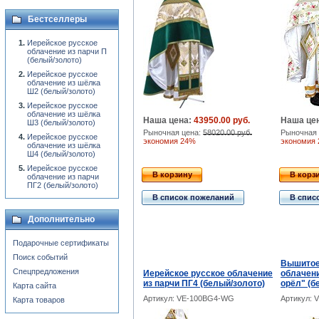
Бестселлеры
Иерейское русское
облачение из парчи П
(белый/золото)
Иерейское русское
облачение из шёлка
Ш2 (белый/золото)
Иерейское русское
облачение из шёлка
Наша цена:
43950.00 руб.
Наша це
Ш3 (белый/золото)
Рыночная цена:
58020.00 руб.
Рыночная 
Иерейское русское
экономия 24%
экономия
облачение из шёлка
Ш4 (белый/золото)
Иерейское русское
В корзину
В корз
облачение из парчи
ПГ2 (белый/золото)
В список пожеланий
В спис
Дополнительно
Подарочные сертификаты
Поиск событий
Вышитое
Спецпредложения
Иерейское русское облачение
облачен
из парчи ПГ4 (белый/золото)
орёл" (б
Карта сайта
Артикул: VE-100BG4-WG
Артикул: 
Карта товаров