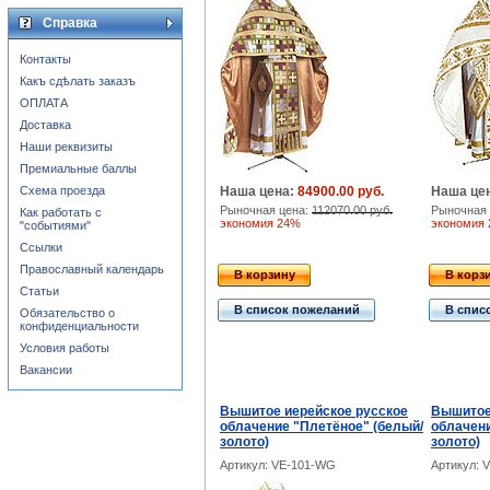
Справка
Контакты
Какъ сдѣлать заказъ
ОПЛАТА
Доставка
Наши реквизиты
Премиальные баллы
Схема проезда
Наша цена:
84900.00 руб.
Наша це
Рыночная цена:
112070.00 руб.
Рыночная 
Как работать с
экономия 24%
экономия
"событиями"
Ссылки
Православный календарь
В корзину
В корз
Статьи
В список пожеланий
В спис
Обязательство о
конфиденциальности
Условия работы
Вакансии
Вышитое иерейское русское
Вышитое
облачение "Плетёное" (белый/
облачени
золото)
золото)
Артикул: VE-101-WG
Артикул: 