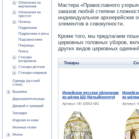
Облачения на
Мастера «Православного узорья
жертвенник
заказов любой степени сложност
Облачения на
престол
индивидуальное архиерейское о
Пелены
элементов в совокупности.
Подризники
Подрясники и рясы
Кроме того, мы предлагаем поши
Подсаккосники
церковных головных уборов, вкл
Покровцы
других видов церковных одеяний
Пояса
Стихари
алтарников
Товары
Со
Стихари детские
Стихари клириков
Одежда (русский
стиль)
Вышивка
Иерейское русское облачение
Иерейско
из шёлка Ш2 (белый/золото)
из шёлка
Дарохранительницы
Артикул: VE-100S2-WG
Артикул: 
Дикирий и трикирий
Закладки
Изделия из кожи
Иконные полки
Иконы