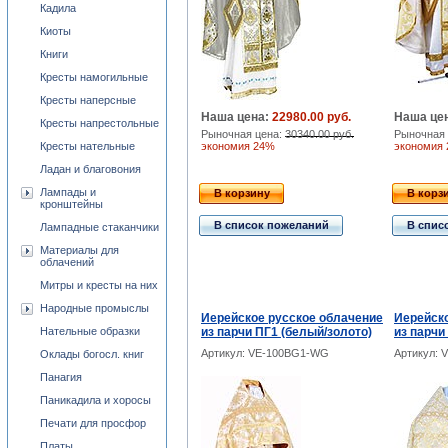
Кадила
Киоты
Книги
Кресты намогильные
Кресты наперсные
Наша цена:
22980.00 руб.
Наша це
Кресты напрестольные
Рыночная цена:
30340.00 руб.
Рыночная 
Кресты нательные
экономия 24%
экономия
Ладан и благовония
Лампады и
В корзину
В корз
кронштейны
В список пожеланий
В спис
Лампадные стаканчики
Материалы для
облачений
Митры и кресты на них
Народные промыслы
Иерейское русское облачение
Иерейско
Нательные образки
из парчи ПГ1 (белый/золото)
из парчи
Артикул: VE-100BG1-WG
Артикул: 
Оклады богосл. книг
Панагия
Паникадила и хоросы
Печати для просфор
Платы