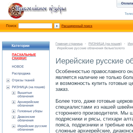
Оплата
Телеф
Поиск:
Расширенный поиск
Главная страница
-
РИЗНИЦА (на пошив)
-
Иер
Категории
Иерейские русские облачения белые/золото
ПАСХАЛЬНЫЕ
СКИДКИ!
Иерейские русские о
НОВОЕ
Особенностью православного он
Распродажа
является наличие не только бол
Отрезы тканей
и возможность купить готовые ц
РИЗНИЦА (на пошив)
заказ.
Вышитые
облачения
Более того, даже готовые церко
Архиерейские
облачения
специалистами из нашей швейно
Головные уборы
стороннего производителя. Мы 
Диаконские
подрясники и рясы, стихари алта
облачения
пояса, подризники и требные к
Иерейские русские
облачения
сложные архиерейские, диаконск