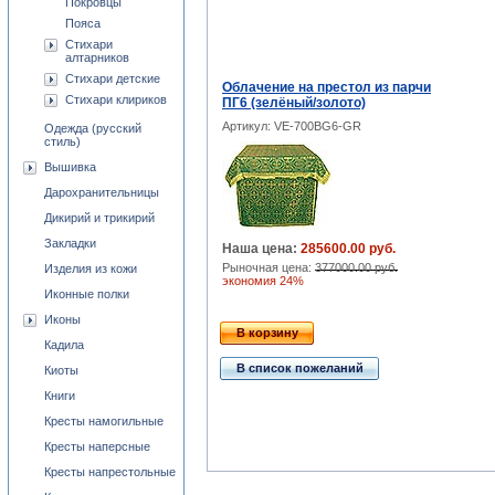
Покровцы
Пояса
Стихари
алтарников
Стихари детские
Облачение на престол из парчи
Стихари клириков
ПГ6 (зелёный/золото)
Артикул: VE-700BG6-GR
Одежда (русский
стиль)
Вышивка
Дарохранительницы
Дикирий и трикирий
Закладки
Наша цена:
285600.00 руб.
Рыночная цена:
377000.00 руб.
Изделия из кожи
экономия 24%
Иконные полки
Иконы
В корзину
Кадила
В список пожеланий
Киоты
Книги
Кресты намогильные
Кресты наперсные
Кресты напрестольные