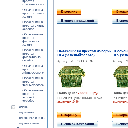
престол
красные/золото
Облачения на
В корзину
В корз
престол синие/
золото
В список пожеланий
В спис
Облачения на
престол синие/
серебро
Облачения на
престол
фиолетовые/
золото
Облачения на
Облачение на престол из парчи
Облачени
престол
ПГ4 (зелёный/золото)
ПГ5 (зел
фиолетовые/
серебро
Артикул: VE-700BG4-GR
Артикул: 
Облачения на
престол
жёлтые/золото
Облачения на
престол
чёрные/золото
Облачения на
Наша цена:
78890.00 руб.
Наша це
престол
чёрные/
Рыночная цена:
104140.00 руб.
Рыночная 
серебро
экономия 24%
экономия
Пелены
Подризники
В корзину
В корз
Подрясники и рясы
Подсаккосники
В список пожеланий
В спис