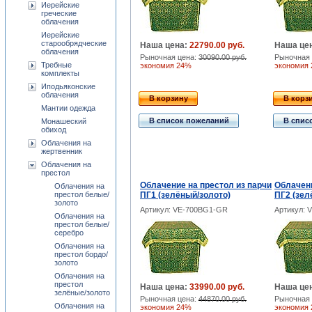
Иерейские
греческие
облачения
Иерейские
старообрядческие
Наша цена:
22790.00 руб.
Наша це
облачения
Рыночная цена:
30090.00 руб.
Рыночная 
Требные
экономия 24%
экономия
комплекты
Иподьяконские
облачения
В корзину
В корз
Мантии одежда
В список пожеланий
В спис
Монашеский
обиход
Облачения на
жертвенник
Облачения на
престол
Облачение на престол из парчи
Облачени
Облачения на
престол белые/
ПГ1 (зелёный/золото)
ПГ2 (зел
золото
Артикул: VE-700BG1-GR
Артикул: 
Облачения на
престол белые/
серебро
Облачения на
престол бордо/
золото
Облачения на
престол
Наша цена:
33990.00 руб.
Наша це
зелёные/золото
Рыночная цена:
44870.00 руб.
Рыночная 
Облачения на
экономия 24%
экономия