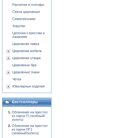
Распятия и голгофы
Свечи церковные
Семисвечники
Хоругви
Цепочки к крестам и
панагиям
Церковная лавка
Церковная мебель
Церковная утварь
Церковные бра
Церковные ткани
Чётки
Ювелирные изделия
Бестселлеры
Облачение на престол
из парчи П (зелёный/
золото)
Облачение на престол
из парчи ПГ1
(зелёный/золото)