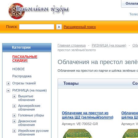
Оплата
Телеф
Поиск:
Расширенный поиск
Главная страница
-
РИЗНИЦА (на пошив)
-
Обл
Категории
престол зелёные/золото
ПАСХАЛЬНЫЕ
СКИДКИ!
Облачения на престол зелё
НОВОЕ
Облачения на престол из парчи и шёлка зелёные 
Распродажа
Товары
Со
Отрезы тканей
РИЗНИЦА (на пошив)
Вышитые
облачения
Архиерейские
облачения
Облачение на престол из
Облачени
Головные уборы
шёлка Ш2 (зелёный/золото)
шёлка Ш3
Диаконские
Артикул: VE-700S2-GR
Артикул: 
облачения
Иерейские русские
облачения