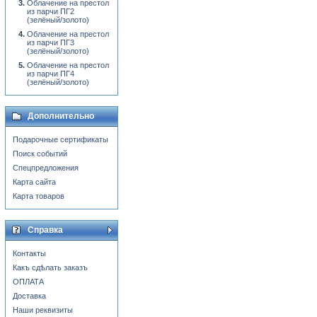
Облачение на престол
из парчи ПГ2
(зелёный/золото)
Облачение на престол
из парчи ПГ3
(зелёный/золото)
Облачение на престол
из парчи ПГ4
(зелёный/золото)
Дополнительно
Подарочные сертификаты
Поиск событий
Спецпредложения
Карта сайта
Карта товаров
Справка
Контакты
Какъ сдѣлать заказъ
ОПЛАТА
Доставка
Наши реквизиты