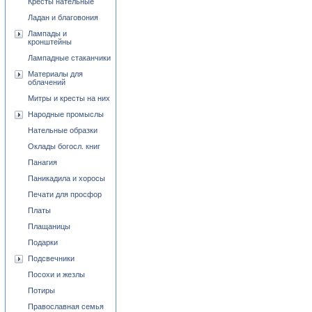
Кресты нательные
Ладан и благовония
Лампады и
кронштейны
Лампадные стаканчики
Материалы для
облачений
Митры и кресты на них
Народные промыслы
Нательные образки
Оклады богосл. книг
Панагия
Паникадила и хоросы
Печати для просфор
Платы
Плащаницы
Подарки
Подсвечники
Посохи и жезлы
Потиры
Православная семья