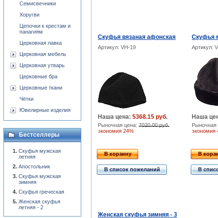
Семисвечники
Хоругви
Цепочки к крестам и
панагиям
Скуфья вязаная афонская
Скуфья 
Церковная лавка
Артикул: VH-19
Артикул: 
Церковная мебель
Церковная утварь
Церковные бра
Церковные ткани
Чётки
Ювелирные изделия
Наша цена:
5368.15 руб.
Наша це
Рыночная цена:
7020.00 руб.
Рыночная 
экономия 24%
экономия
Бестселлеры
Скуфья мужская
В корзину
В корз
летняя
Апостольник
В список пожеланий
В спис
Скуфья мужская
зимняя
Скуфья греческая
Женская скуфья
летняя - 2
Женская скуфья зимняя - 3