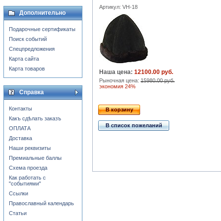
Артикул: VH-18
Дополнительно
Подарочные сертификаты
Поиск событий
Спецпредложения
Карта сайта
Карта товаров
Наша цена:
12100.00 руб.
Рыночная цена:
15980.00 руб.
экономия 24%
Справка
Контакты
В корзину
Какъ сдѣлать заказъ
В список пожеланий
ОПЛАТА
Доставка
Наши реквизиты
Премиальные баллы
Схема проезда
Как работать с
"событиями"
Ссылки
Православный календарь
Статьи