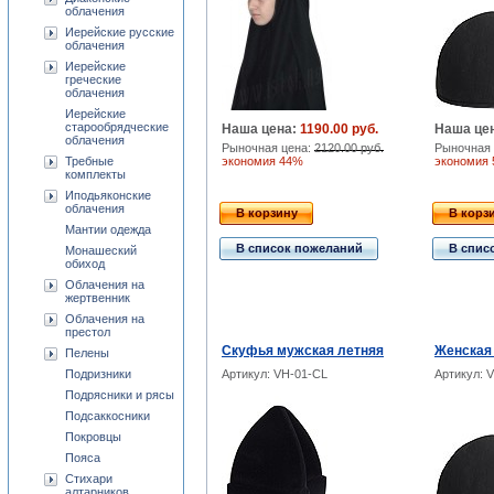
облачения
Иерейские русские
облачения
Иерейские
греческие
облачения
Иерейские
старообрядческие
Наша цена:
1190.00 руб.
Наша це
облачения
Рыночная цена:
2120.00 руб.
Рыночная 
Требные
экономия 44%
экономия
комплекты
Иподьяконские
облачения
В корзину
В корз
Мантии одежда
В список пожеланий
В спис
Монашеский
обиход
Облачения на
жертвенник
Облачения на
престол
Скуфья мужская летняя
Женская 
Пелены
Подризники
Артикул: VH-01-CL
Артикул: 
Подрясники и рясы
Подсаккосники
Покровцы
Пояса
Стихари
алтарников