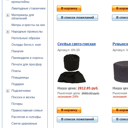
кронштейны
Лампадные стаканчики
В корзину
В корз
Материалы для
В список пожеланий
В спис
облачений
Митры и кресты на них
Народные промыслы
Нательные образки
Скуфья свято-горская
Румынск
Оклады богосл. книг
Артикул: VH-20
Артикул: 
Панагия
Паникадила и хоросы
Печати для просфор
Платы
Плащаницы
Подарки
Наша цена:
2812.85 руб.
Наша це
Подсвечники
Рыночная цена:
3680.00 руб.
Рыночная 
экономия 24%
экономия
Посохи и жезлы
Потиры
В корзину
В корз
Православная семья
Распятия и голгофы
В список пожеланий
В спис
Свечи церковные