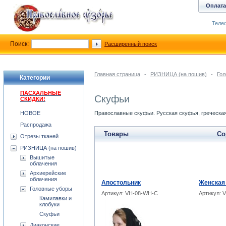
Оплата
Телеф
Поиск:
Расширенный поиск
Главная страница
-
РИЗНИЦА (на пошив)
-
Гол
Категории
ПАСХАЛЬНЫЕ
Скуфьи
СКИДКИ!
НОВОЕ
Православные скуфьи. Русская скуфья, греческа
Распродажа
Товары
Со
Отрезы тканей
РИЗНИЦА (на пошив)
Вышитые
облачения
Архиерейские
облачения
Апостольник
Женская 
Головные уборы
Артикул: VH-08-WH-C
Артикул: 
Камилавки и
клобуки
Скуфьи
Диаконские