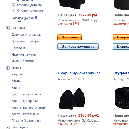
Стихари детские
Стихари клириков
Наша цена:
2172.80 руб.
Наша це
Одежда (русский
Рыночная цена:
3440.00 руб.
Рыночная 
стиль)
экономия 37%
экономия
Вышивка
Дарохранительницы
В корзину
В корз
Дикирий и трикирий
В список пожеланий
В спис
Закладки
Изделия из кожи
Иконные полки
Иконы
Скуфья мужская зимняя
Скуфья 
Кадила
Артикул: VH-02-CL
Артикул: 
Киоты
Книги
Кресты намогильные
Кресты наперсные
Кресты напрестольные
Кресты нательные
Наша цена:
2365.00 руб.
Наша це
Рыночная цена:
3780.00 руб.
Рыночная 
Ладан и благовония
экономия 37%
экономия
Лампады и