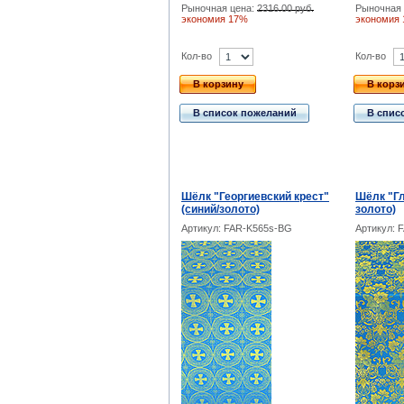
Рыночная цена:
2316.00 руб.
Рыночная 
экономия 17%
экономия
Кол-во
Кол-во
В корзину
В корз
В список пожеланий
В спис
Шёлк "Георгиевский крест"
Шёлк "Гл
(синий/золото)
золото)
Артикул: FAR-K565s-BG
Артикул: 