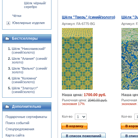
Шёлк чёрный/
серебро
Чётки
Шёлк "Тверь" (синий/золото)
Шёлк "Эд
Ювелирные изделия
Артикул: FA-6775-BG
Артикул: 
Бестселлеры
Шёлк "Николаевский"
(синий/золото)
Шелк "Алания" (синий/
золото)
Шелк "Вильно" (синий/
золото)
Шёлк "Коломна"
(синий/золото)
Шёлк "Златоуст"
(синий/золото)
Наша цена:
1700.00 руб.
Наша це
Рыночная цена:
2040.00 руб.
Рыночная 
экономия 17%
экономия
Дополнительно
Кол-во
Кол-во
Подарочные сертификаты
Поиск событий
В корзину
В корз
Спецпредложения
Карта сайта
В список пожеланий
В спис