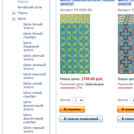
Бархат
золото)
золото)
Китайский шелк
Артикул: FA-6505-BG
Артикул: 
Парча
Шелк
Шёлк белый/
золото
Шёлк белый/
серебро
Шёлк
бордовый/
золото
Шёлк жёлтый/
золото
Шёлк зелёный/
золото
Шёлк красный/
золото
Наша цена:
1700.00 руб.
Наша це
Шёлк синий/
Рыночная цена:
2040.00 руб.
Рыночная 
золото
экономия 17%
экономия
Шёлк синий/
серебро
Кол-во
Кол-во
Шёлк
фиолетовый/
золото
В корзину
В корз
Шёлк
фиолетовый/
В список пожеланий
В спис
серебро
Шёлк чёрный/
золото