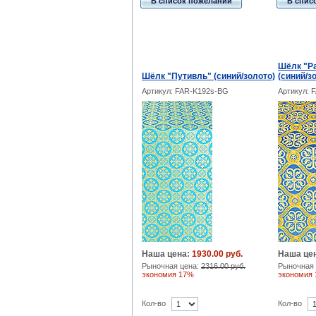
В список пожеланий
В спис
Шёлк "Р
Шёлк "Путивль" (синий/золото)
(синий/з
Артикул: FAR-K192s-BG
Артикул: 
Наша цена:
1930.00 руб.
Наша це
Рыночная цена:
2316.00 руб.
Рыночная 
экономия 17%
экономия
Кол-во
Кол-во