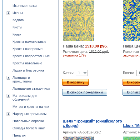
Иконные полки
Иконы
Кадила
Киоты
Книги
Кресты намогильные
Наша цена:
1510.00 руб.
Наша це
Кресты наперсные
Рыночная цена:
1812.00 руб.
Рыночная 
экономия 17%
экономия
Кресты напрестольные
Кресты нательные
Ладан и благовония
Кол-во
Кол-во
Лампады и
кронштейны
В корзину
В корз
Лампадные стаканчики
В список пожеланий
В спис
Материалы для
облачений
Митры и кресты на них
Народные промыслы
Нательные образки
Шёлк "Троицкий" (синий/золото
с бордо)
Шёлк "Ми
Оклады богосл. книг
Артикул: FA-5613s-BGC
Артикул: 
Панагия