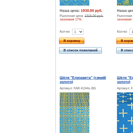
Наша цена:
1930.00 руб.
Наша це
Рыночная цена:
2316.00 руб.
Рыночная 
экономия 17%
экономия
Кол-во
Кол-во
В корзину
В корз
В список пожеланий
В спис
Шёлк "Елизавета" (синий/
Шёлк "Еф
золото)
золото)
Артикул: FAR-K244s-BG
Артикул: 