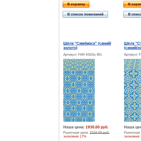
В корзину
В корз
В список пожеланий
В спис
Шёлк "Симбирск" (синий/
Шёлк "Ст
золото)
(синий/з
Артикул: FAR-K503s-BG
Артикул: 
Наша цена:
1930.00 руб.
Наша це
Рыночная цена:
2316.00 руб.
Рыночная 
экономия 17%
экономия