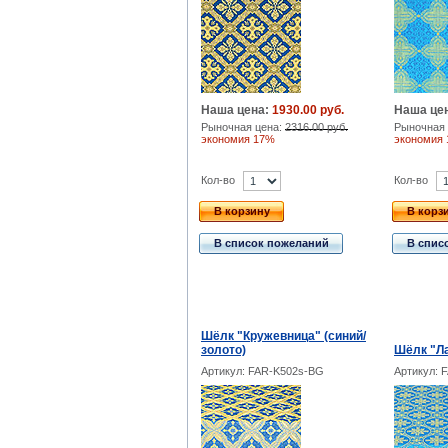
Наша цена:
1930.00 руб.
Наша це
Рыночная цена:
2316.00 руб.
Рыночная 
экономия 17%
экономия
Кол-во
Кол-во
В корзину
В корз
В список пожеланий
В спис
Шёлк "Кружевница" (синий/
золото)
Шёлк "Ла
Артикул: FAR-K502s-BG
Артикул: 