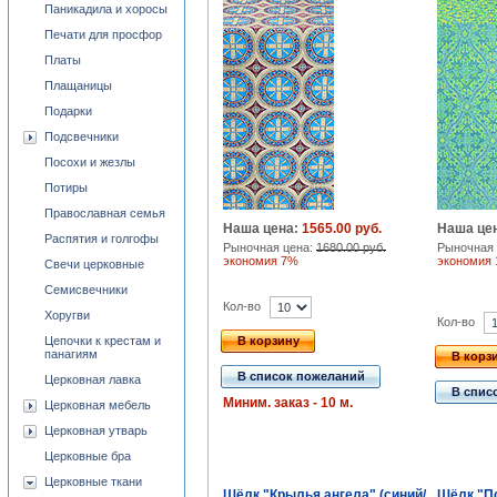
Паникадила и хоросы
Печати для просфор
Платы
Плащаницы
Подарки
Подсвечники
Посохи и жезлы
Потиры
Православная семья
Наша цена:
1565.00 руб.
Наша це
Распятия и голгофы
Рыночная цена:
1680.00 руб.
Рыночная 
экономия 7%
экономия
Свечи церковные
Семисвечники
Кол-во
Хоругви
Кол-во
Цепочки к крестам и
В корзину
панагиям
В корз
В список пожеланий
Церковная лавка
В спис
Миним. заказ - 10 м.
Церковная мебель
Церковная утварь
Церковные бра
Церковные ткани
Шёлк "Крылья ангела" (синий/
Шёлк "По