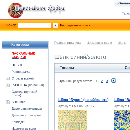
Оплата
Телеф
Поиск:
Расширенный поиск
Главная страница
-
Церковные ткани
-
Шелк
-
Категории
ПАСХАЛЬНЫЕ
Шёлк синий/золото
СКИДКИ!
НОВОЕ
Товары
Со
Распродажа
Отрезы тканей
Страницы результатов:
1
2
3
РИЗНИЦА (на пошив)
Одежда (русский
стиль)
Шёлк "Букет" (синий/золото)
Шёлк "Ва
Вышивка
Артикул: FAR-K512s-BG
Артикул: 
Дарохранительницы
Дикирий и трикирий
Закладки
Изделия из кожи