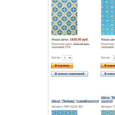
Наша цена:
1930.00 руб.
Наша це
Рыночная цена:
2316.00 руб.
Рыночная 
экономия 17%
экономия
Кол-во
Кол-во
В корзину
В корз
В список пожеланий
В спис
Шёлк "Ма
Шёлк "Любава" (синий/золото)
золото)
Артикул: FAR-K110s-BG
Артикул: 