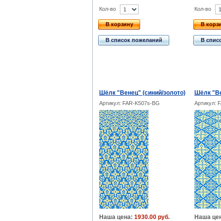
Кол-во
Кол-во
В корзину
В корз
В список пожеланий
В спис
Шёлк "Венец" (синий/золото)
Шёлк "Ве
Артикул: FAR-K507s-BG
Артикул: 
Наша цена:
1930.00 руб.
Наша це