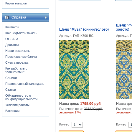
Карта товаров
Справка
Шёлк "Фе
Контакты
Шёлк "Муза" (синий/золото)
золото)
Какъ сдѣлать заказъ
Артикул: FAR-K706-BG
Артикул: 
ОПЛАТА
Доставка
Наши реквизиты
Премиальные баллы
Схема проезда
Как работать с
"событиями"
Ссылки
Православный календарь
Статьи
Обязательство о
конфиденциальности
Наша цена:
1795.00 руб.
Наша це
Условия работы
Рыночная цена:
2154.00 руб.
Рыночная 
Вакансии
экономия 17%
экономия
Кол-во
Кол-во