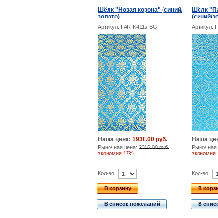
Шёлк "Новая корона" (синий/
Шёлк "П
золото)
(синий/з
Артикул: FAR-K411s-BG
Артикул: 
Наша цена:
1930.00 руб.
Наша це
Рыночная цена:
2316.00 руб.
Рыночная 
экономия 17%
экономия
Кол-во
Кол-во
В корзину
В корз
В список пожеланий
В спис