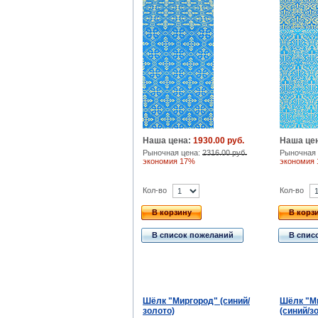
Наша цена:
1930.00 руб.
Наша це
Рыночная цена:
2316.00 руб.
Рыночная 
экономия 17%
экономия
Кол-во
Кол-во
В корзину
В корз
В список пожеланий
В спис
Шёлк "Миргород" (синий/
Шёлк "М
золото)
(синий/з