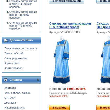
В список пожеланий
В спис
Стихарь алтарника из
шёлка Ш4 (синий/
серебро)
Стихарь алтарника из
парчи П (синий/
серебро)
Стихарь алтарника из
Стихарь алтарника из парчи
Стихарь 
парчи ПГ1 (синий/
ПГ5 (синий/серебро)
ПГ6 (син
серебро)
Артикул: VE-450BG5-BS
Артикул: 
Дополнительно
Подарочные сертификаты
Поиск событий
Спецпредложения
Карта сайта
Карта товаров
Справка
Контакты
Наша цена:
65980.00 руб.
Наша це
Какъ сдѣлать заказъ
Рыночная цена:
87100.00 руб.
Рыночная 
экономия 24%
экономия
ОПЛАТА
Доставка
Наши реквизиты
В корзину
В корз