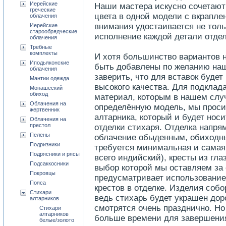
Иерейские
Наши мастера искусно сочетают 
греческие
цвета в одной модели с вкрапле
облачения
внимания удостаивается не тол
Иерейские
старообрядческие
исполнение каждой детали отделк
облачения
Требные
комплекты
И хотя большинство вариантов н
Иподьяконские
быть добавлены по желанию на
облачения
заверить, что для вставок буде
Мантии одежда
высокого качества. Для подклад
Монашеский
обиход
материал, которым в нашем случ
Облачения на
определённую модель, мы проси
жертвенник
алтарника, который и будет носи
Облачения на
престол
отделки стихаря. Отделка напрям
Пелены
облачение обыденным, обиходн
Подризники
требуется минимальная и самая 
Подрясники и рясы
всего индийский), кресты из гл
Подсаккосники
выбор которой мы оставляем за 
Покровцы
предусматривает использование
Пояса
крестов в отделке. Изделия соб
Стихари
ведь стихарь будет украшен до
алтарников
смотрятся очень празднично. Но
Стихари
алтарников
больше времени для завершения
белые/золото