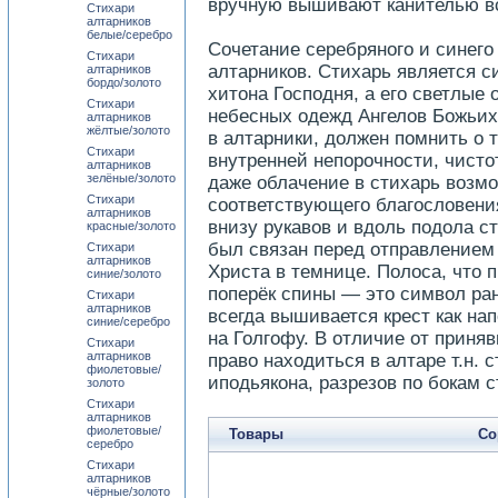
вручную вышивают канителью вс
Стихари
алтарников
белые/серебро
Сочетание серебряного и синего
Стихари
алтарников. Стихарь является 
алтарников
бордо/золото
хитона Господня, а его светлые
Стихари
небесных одежд Ангелов Божьих
алтарников
жёлтые/золото
в алтарники, должен помнить о 
Стихари
внутренней непорочности, чисто
алтарников
зелёные/золото
даже облачение в стихарь возмо
Стихари
соответствующего благословени
алтарников
внизу рукавов и вдоль подола с
красные/золото
был связан перед отправлением 
Стихари
алтарников
Христа в темнице. Полоса, что п
синие/золото
поперёк спины — это символ ран
Стихари
алтарников
всегда вышивается крест как на
синие/серебро
на Голгофу. В отличие от прин
Стихари
алтарников
право находиться в алтаре т.н. 
фиолетовые/
иподьякона, разрезов по бокам с
золото
Стихари
алтарников
фиолетовые/
Товары
Со
серебро
Стихари
алтарников
чёрные/золото