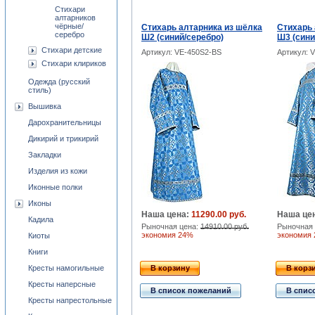
Стихари
алтарников
чёрные/
Стихарь алтарника из шёлка
Стихарь 
серебро
Ш2 (синий/серебро)
Ш3 (сини
Стихари детские
Артикул: VE-450S2-BS
Артикул: 
Стихари клириков
Одежда (русский
стиль)
Вышивка
Дарохранительницы
Дикирий и трикирий
Закладки
Изделия из кожи
Иконные полки
Иконы
Наша цена:
11290.00 руб.
Наша це
Кадила
Рыночная цена:
14910.00 руб.
Рыночная 
экономия 24%
экономия
Киоты
Книги
Кресты намогильные
В корзину
В корз
Кресты наперсные
В список пожеланий
В спис
Кресты напрестольные