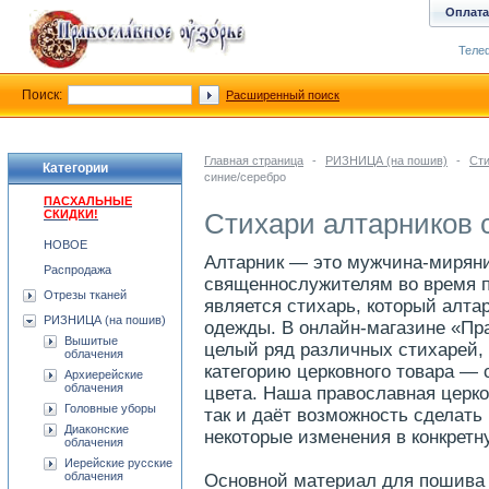
Оплата
Телеф
Поиск:
Расширенный поиск
Главная страница
-
РИЗНИЦА (на пошив)
-
Сти
Категории
синие/серебро
ПАСХАЛЬНЫЕ
СКИДКИ!
Стихари алтарников 
НОВОЕ
Алтарник — это мужчина-миряни
Распродажа
священнослужителям во время п
Отрезы тканей
является стихарь, который алта
РИЗНИЦА (на пошив)
одежды. В онлайн-магазине «Пр
Вышитые
целый ряд различных стихарей,
облачения
категорию церковного товара — 
Архиерейские
облачения
цвета. Наша православная церко
Головные уборы
так и даёт возможность сделать
Диаконские
некоторые изменения в конкретн
облачения
Иерейские русские
облачения
Основной материал для пошива 