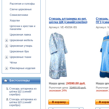
Распятия и голгофы
Свечи церковные
Семисвечники
Стихарь алтарника из кит.
Стихарь 
Хоругви
шёлка ШК (синий/серебро)
ПГ3 (син
Цепочки к крестам и
Артикул: VE-450SK-BS
Артикул: 
панагиям
Церковная лавка
Церковная мебель
Церковная утварь
Церковные бра
Церковные ткани
Чётки
Ювелирные изделия
Бестселлеры
Наша цена:
24590.00 руб.
Наша це
Рыночная цена:
32460.00 руб.
Рыночная 
Стихарь алтарника из
экономия 24%
экономия
шёлка Ш2 (синий/
серебро)
Стихарь алтарника из
В корзину
В корз
шёлка Ш3 (синий/
серебро)