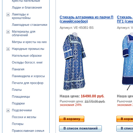
Кресты нательные
Ладан и благовония
Лампады и
Стихарь алтарника из парчи П
Стихарь 
кронштейны
(синий/серебро)
ПГ1 (син
Лампадные стаканчики
Артикул: VE-450B1-BS
Артикул: 
Материалы для
облачений
Митры и кресты на них
Народные промыслы
Нательные образки
Оклады богосл. книг
Панагия
Паникадила и хоросы
Печати для просфор
Платы
Наша цена:
16490.00 руб.
Наша це
Плащаницы
Рыночная цена:
21770.00 руб.
Рыночная 
Подарки
экономия 24%
экономия
Подсвечники
Посохи и жезлы
В корзину
В корз
Потиры
В список пожеланий
В спис
Православная семья