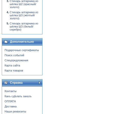
Стихарь алтарника из
шёлка Ш2 (красный/
золото)
Стихарь алтарника из
шёлка Ш3 (жёлтый/
золото)
Стихарь алтарника из
шёлка Ш3 (белый/
серебро)
Дополнительно
Подарочные сертификаты
Поиск событий
Спецпредложения
Карта сайта
Карта товаров
Справка
Контакты
Какъ сдѣлать заказъ
ОПЛАТА
Доставка
Наши реквизиты