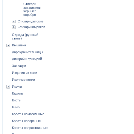
Стихари
алтарников
чёрные/
серебро
Стихари детские
Стихари клириков
Одежда (русский
стиль)
Вышивка
Дарохранительницы
Дикирий и трикирий
Закладки
Изделия из кожи
Иконные полки
Иконы
Кадила
Киоты
Книги
Кресты намогильные
Кресты наперсные
Кресты напрестольные