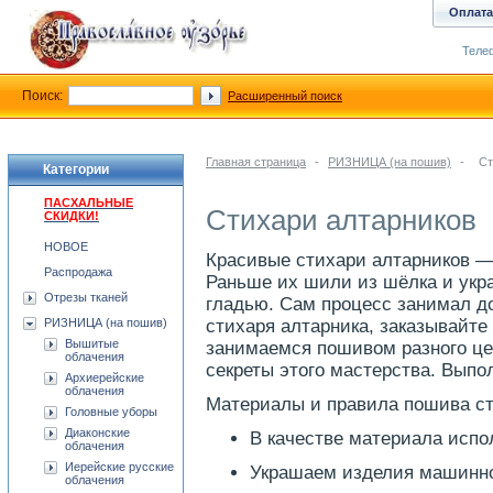
Оплата
Телеф
Поиск:
Расширенный поиск
Главная страница
-
РИЗНИЦА (на пошив)
-
Ст
Категории
ПАСХАЛЬНЫЕ
Стихари алтарников
СКИДКИ!
НОВОЕ
Красивые стихари алтарников —
Распродажа
Раньше их шили из шёлка и укр
Отрезы тканей
гладью. Сам процесс занимал д
РИЗНИЦА (на пошив)
стихаря алтарника, заказывайте
Вышитые
занимаемся пошивом разного цер
облачения
секреты этого мастерства. Выпо
Архиерейские
облачения
Материалы и правила пошива ст
Головные уборы
Диаконские
В качестве материала испо
облачения
Иерейские русские
Украшаем изделия машинно
облачения