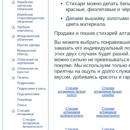
Иерейские
Стихари можно делать белы
греческие
красные, фиолетовые и чёр
облачения
Иерейские
Делаем вышивку золотыми 
старообрядческие
облачения
цвета материала.
Требные
комплекты
Продажа и пошив стихарей алтар
Иподьяконские
облачения
Вы можете выбрать понравивший
Мантии одежда
заказать его индивидуальный по
Монашеский
этих двух случаях будет разной.
обиход
можно сильно не привязываться 
Облачения на
жертвенник
покупке. Мы используем только 
Облачения на
приятны на ощупь и долго служ
престол
вкусом, добиваясь красоты и га
Пелены
Подризники
Стихари
Стихари
Подрясники и рясы
алтарников белые/
алтарников белые/
Подсаккосники
золото
серебро
Покровцы
Пояса
Стихари
Стихари
Стихари
алтарников
алтарников
алтарников
зелёные/золото
красные/золото
Стихари
алтарников
белые/золото
Стихари
Стихари