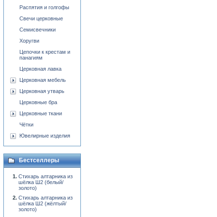
Распятия и голгофы
Свечи церковные
Семисвечники
Хоругви
Цепочки к крестам и
панагиям
Церковная лавка
Церковная мебель
Церковная утварь
Церковные бра
Церковные ткани
Чётки
Ювелирные изделия
Бестселлеры
Стихарь алтарника из
шёлка Ш2 (белый/
золото)
Стихарь алтарника из
шёлка Ш2 (жёлтый/
золото)