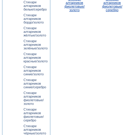
Стихари
алтарников
алтарников
алтарников
фиолетовые/
фиолетовые/
белые/серебро
золото
серебро
Стихари
алтарников
бордо/золото
Стихари
алтарников
жёлтые/золото
Стихари
алтарников
зелёные/золото
Стихари
алтарников
красные/золото
Стихари
алтарников
синие/золото
Стихари
алтарников
синие/серебро
Стихари
алтарников
фиолетовые/
золото
Стихари
алтарников
фиолетовые/
серебро
Стихари
алтарников
чёрные/золото