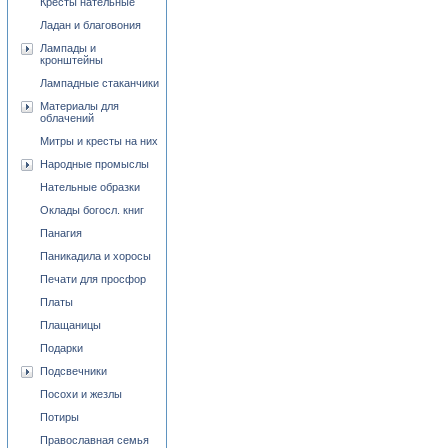
Кресты нательные
Ладан и благовония
Лампады и
кронштейны
Лампадные стаканчики
Материалы для
облачений
Митры и кресты на них
Народные промыслы
Нательные образки
Оклады богосл. книг
Панагия
Паникадила и хоросы
Печати для просфор
Платы
Плащаницы
Подарки
Подсвечники
Посохи и жезлы
Потиры
Православная семья