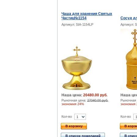
Чаша для хранения Святых
Частиц№1154
Сосуд д
Артикул: SIA-1154LP
Артикул: S
Наша цена:
20480.00 руб.
Наша це
Рыночная цена:
27040.00 руб.
Рыночная 
экономия 24%
экономия
Кол-во
Кол-во
В корзину
В корз
В список пожеланий
В спис