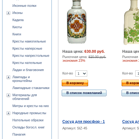
Иконные полки
Иконы
Кадила
Киоты
Книги
Кресты намогильные
Кресты наперсные
Наша цена:
630.00 руб.
Наша це
Кресты напрестольные
Рыночная цена:
820.00 руб.
Рыночная 
экономия 23%
экономия
Кресты нательные
Ладан и благовония
Кол-во
Кол-во
Лампады и
кронштейны
В корзину
В корз
Лампадные стаканчики
В список пожеланий
В спис
Материалы для
облачений
Митры и кресты на них
Народные промыслы
Нательные образки
Сосуд для просфор - 1
Сосуд дл
Оклады богосл. книг
Артикул: SIZ-45
Артикул: S
Панагия