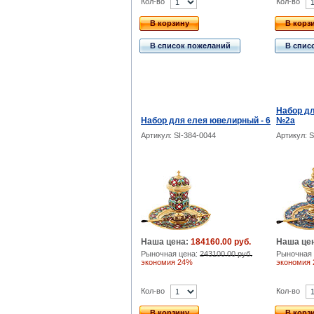
Кол-во
Кол-во
В корзину
В корз
В список пожеланий
В спис
Набор д
Набор для елея ювелирный - 6
№2a
Артикул: SI-384-0044
Артикул: S
Наша цена:
184160.00 руб.
Наша це
Рыночная цена:
243100.00 руб.
Рыночная 
экономия 24%
экономия
Кол-во
Кол-во
В корзину
В корз