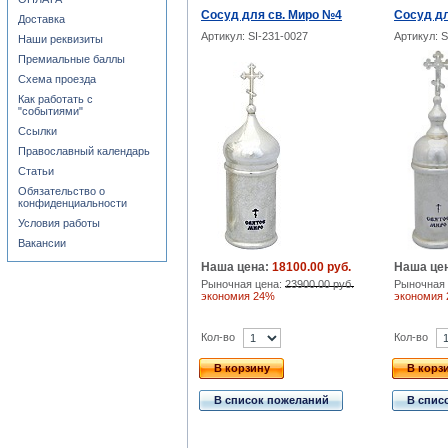
Сосуд для св. Миро №4
Сосуд дл
Доставка
Артикул: SI-231-0027
Артикул: S
Наши реквизиты
Премиальные баллы
Схема проезда
Как работать с
"событиями"
Ссылки
Православный календарь
Статьи
Обязательство о
конфиденциальности
Условия работы
Вакансии
Наша цена:
18100.00 руб.
Наша це
Рыночная цена:
23900.00 руб.
Рыночная 
экономия 24%
экономия
Кол-во
Кол-во
В корзину
В корз
В список пожеланий
В спис