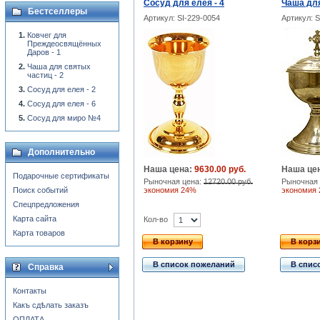
Сосуд для елея - 4
Чаша для
Бестселлеры
Артикул: SI-229-0054
Артикул: 
Ковчег для
Преждеосвящённых
Даров - 1
Чаша для святых
частиц - 2
Сосуд для елея - 2
Сосуд для елея - 6
Сосуд для миро №4
Дополнительно
Наша цена:
9630.00 руб.
Наша це
Подарочные сертификаты
Рыночная цена:
12720.00 руб.
Рыночная 
Поиск событий
экономия 24%
экономия
Спецпредложения
Карта сайта
Кол-во
Карта товаров
В корзину
В корз
В список пожеланий
В спис
Справка
Контакты
Какъ сдѣлать заказъ
ОПЛАТА