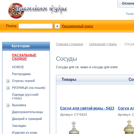
Оплата
Телеф
Поиск:
Расширенный поиск
Главная страница
-
Церковная утварь
-
Сосу
Категории
ПАСХАЛЬНЫЕ
Сосуды
СКИДКИ!
НОВОЕ
Сосуды для св. миро и сосуды для елея
Распродажа
Товары
Со
Отрезы тканей
РИЗНИЦА (на пошив)
Одежда (русский
стиль)
Вышивка
Сосуд для святой воды - 5423
Сосуд дл
Дарохранительницы
Артикул: CY-5423
Артикул: 
Дикирий и трикирий
Закладки
Изделия из кожи