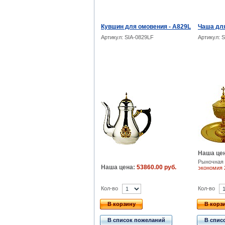
Кувшин для омовения - А829L
Чаша для
Артикул: SIA-0829LF
Артикул: S
Наша це
Рыночная 
Наша цена:
53860.00 руб.
экономия
Кол-во
Кол-во
В корзину
В корз
В список пожеланий
В спис