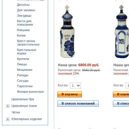
Дискосы
Для запивки
Звездицы
Кисти для
помазания
Ковшики
Копие
Крест-икона
запрестольные
Крестильные
ящики
Кропила
Лжицы
Наша цена:
6800.00 руб.
Наша це
Мощевики
Рыночная цена:
8840.00 руб.
Рыночная 
экономия 23%
экономия
Рипиды
Сосуды
Кол-во
Кол-во
Тарелочки
Фонари выносные
В корзину
В корз
Церковные бра
В список пожеланий
В спис
Церковные ткани
Чётки
Ювелирные изделия