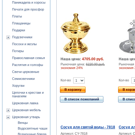
Паникадила и хоросы
Печати для просфор
Платы
Плащаницы
Подарки
Подсвечники
Посохи и жезлы
Потиры
Православная семья
Наша цена:
4705.00 руб.
Наша це
Рыночная цена:
6220.00 руб.
Рыночная 
Распятия и голгофы
экономия 24%
экономия
Свечи церковные
Семисвечники
Кол-во
Кол-во
Хоругви
В корзину
В корз
Цепочки к крестам и
панагиям
В список пожеланий
В спис
Церковная лавка
Церковная мебель
Церковная утварь
Венцы
Сосуд для святой воды - 7818
Сосуд дл
Водосвятные чаши
Артикул: CY-7818
Артикул: 
Всенощные блюда