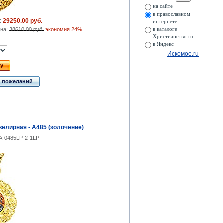
на сайте
в православном
:
29250.00 руб.
интернете
ена:
38610.00 руб.
экономия 24%
в каталоге
Христианство.ru
в Яндекс
Искомое.ru
ну
к пожеланий
елирная - А485 (золочение)
A-0485LP-2-1LP