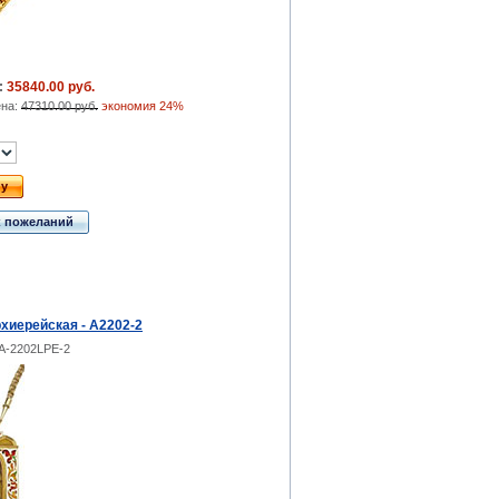
:
35840.00 руб.
ена:
47310.00 руб.
экономия 24%
ну
к пожеланий
хиерейская - A2202-2
A-2202LPE-2