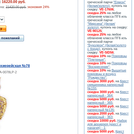
:
16220.00 руб.
греческой парчи
"Ермон"
(белая/золото)
, купонъ на
ена:
21420.00 руб.
экономия 24%
скидку:
VE-17606
;
скидка 25%
на любое
облаченiе класса ПГ6 изъ
греческой парчи
"Мирсина" (белая/
золото)
, купонъ на скидку:
ну
VE-90125
;
скидка 25%
на любое
к пожеланий
облаченiе класса ПГ6 изъ
греческой парчи
"Буколеон" (белая/золото
с бордо)
, купонъ на
скидку:
VE-SID56
;
скидка 10%
на
Покровцы
"Плетеные"
;
скидка 10%
на
Покровцы
рхиерейская №78
"Воскресение"
;
скидка 10%
на
Вышитые
A-0078LP-2
покровцы и воздух
"Рождество"
;
скидка 3000 руб.
на
Крест
священника наперсный
№155
;
скидка 3000 руб.
на
Крест
наперсный - 364
;
скидка 5000 руб.
на
Крест
наперсный - 365
;
скидка 5000 руб.
на
Крест
наперсный №135
;
скидка 2000 руб.
на
Крест
наперсный - 363
;
скидка 10000 руб.
Набор
для архиерея (крест и
панагия) - 1
;
скидка 5000 руб.
Крест