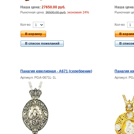
Наша цена:
27650.00 руб.
Наша цена
Рыночная цена:
36500.00 руб.
экономия 24%
Рыночная ц
Кол-во
Кол-во
В корзину
В корзи
В список пожеланий
В списо
Панагия ювелирная - А671 (серебрение)
Панагия юв
Артикул: PGA-0671L-1L
Артикул: PG