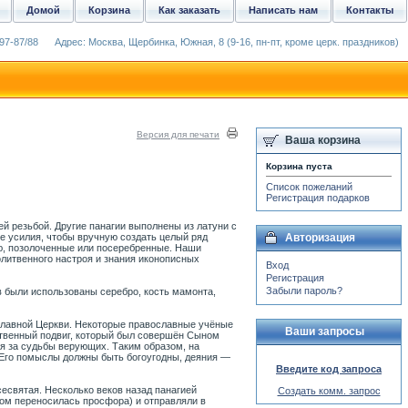
Домой
Корзина
Как заказать
Написать нам
Контакты
97-87/88
Адрес: Москва, Щербинка, Южная, 8 (9-16, пн-пт, кроме церк. праздников)
Версия для печати
Ваша корзина
Корзина пуста
Список пожеланий
Регистрация подарков
й резьбой. Другие панагии выполнены из латуни с
 усилия, чтобы вручную создать целый ряд
Авторизация
ю, позолоченные или посеребренные. Наши
олитвенного настроя и знания иконописных
Вход
Регистрация
Забыли пароль?
в были использованы серебро, кость мамонта,
ославной Церкви. Некоторые православные учёные
Ваши запросы
ртвенный подвиг, который был совершён Сыном
ся за судьбы верующих. Таким образом, на
. Его помыслы должны быть богоугодны, деяния —
Введите код запроса
сесвятая. Несколько веков назад панагией
Создать комм. запрос
ром переносилась просфора) и отправляли в