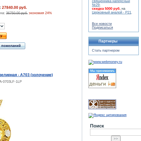
священника наперсный
№29
;
:
27840.00 руб.
скидка 5000 руб.
на
Церковный аналой - Р21
.
ена:
36750.00 руб.
экономия 24%
Все новости
Подписаться
ну
Партнеры
к пожеланий
Стать партнером
елирная - А703 (золочение)
A-0703LF-1LP
Поиск