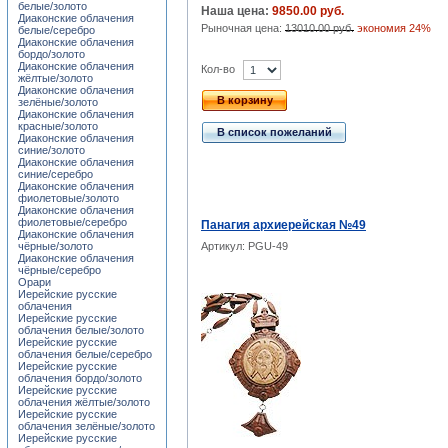
белые/золото
Наша цена:
9850.00 руб.
Диаконские облачения
Рыночная цена:
13010.00 руб.
экономия 24%
белые/серебро
Диаконские облачения
бордо/золото
Диаконские облачения
Кол-во
жёлтые/золото
Диаконские облачения
В корзину
зелёные/золото
Диаконские облачения
красные/золото
В список пожеланий
Диаконские облачения
синие/золото
Диаконские облачения
синие/серебро
Диаконские облачения
фиолетовые/золото
Диаконские облачения
фиолетовые/серебро
Панагия архиерейская №49
Диаконские облачения
чёрные/золото
Артикул: PGU-49
Диаконские облачения
чёрные/серебро
Орари
Иерейские русские
облачения
Иерейские русские
облачения белые/золото
Иерейские русские
облачения белые/серебро
Иерейские русские
облачения бордо/золото
Иерейские русские
облачения жёлтые/золото
Иерейские русские
облачения зелёные/золото
Иерейские русские