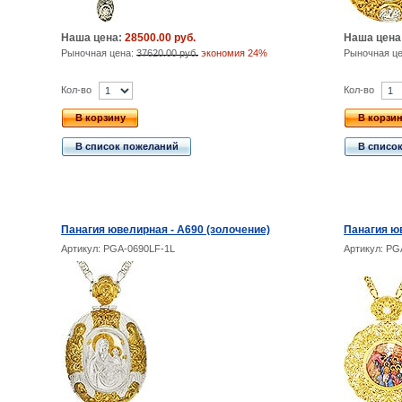
Наша цена:
28500.00 руб.
Наша цена
Рыночная цена:
37620.00 руб.
экономия 24%
Рыночная ц
Кол-во
Кол-во
В корзину
В корзи
В список пожеланий
В списо
Панагия ювелирная - А690 (золочение)
Панагия юв
Артикул: PGA-0690LF-1L
Артикул: PG