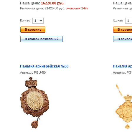
Наша цена:
16220.00 руб.
Наша цена
Рыночная цена:
21420.00 руб.
экономия 24%
Рыночная ц
Кол-во
Кол-во
В корзину
В корзи
В список пожеланий
В списо
Панагия архиерейская №50
Панагия а
Артикул: PGU-50
Артикул: PG