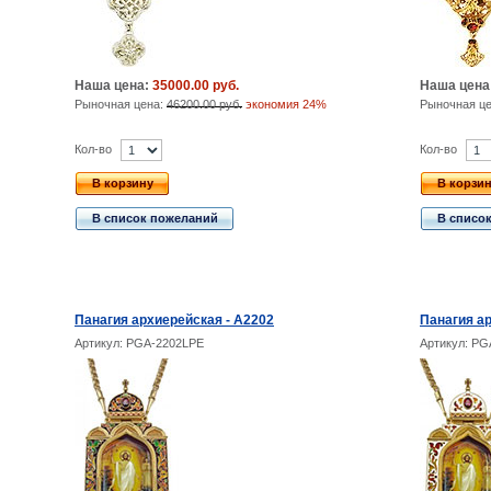
Наша цена:
35000.00 руб.
Наша цена
Рыночная цена:
46200.00 руб.
экономия 24%
Рыночная ц
Кол-во
Кол-во
В корзину
В корзи
В список пожеланий
В списо
Панагия архиерейская - A2202
Панагия ар
Артикул: PGA-2202LPE
Артикул: PG