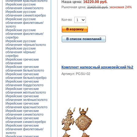
облачения красные/золото
Наша цена:
16220.00 руб.
Иерейские русские
Рыночная цена:
21420.00 руб.
экономия 24%
облачения синие/золото
Иерейские русские
облачения синие/серебро
Иерейские русские
Кол-во
облачения фиолетовые/
золото
В корзину
Иерейские русские
облачения фиолетовые/
серебро
В список пожеланий
Иерейские русские
облачения чёрные/золото
Иерейские русские
облачения чёрные/
серебро
Иерейские греческие
облачения
Иерейские греческие
Комплект наперсный архиерейский №2
облачения белые/золото
Артикул: PGSU-02
Иерейские греческие
облачения белые/серебро
Иерейские греческие
облачения бордо/золото
Иерейские греческие
облачения жёлтые/золото
Иерейские греческие
облачения зелёные/золото
Иерейские греческие
облачения красные/золото
Иерейские греческие
облачения синие/золото
Иерейские греческие
облачения синие/серебро
Иерейские греческие
облачения фиолетовые/
золото
Иерейские греческие