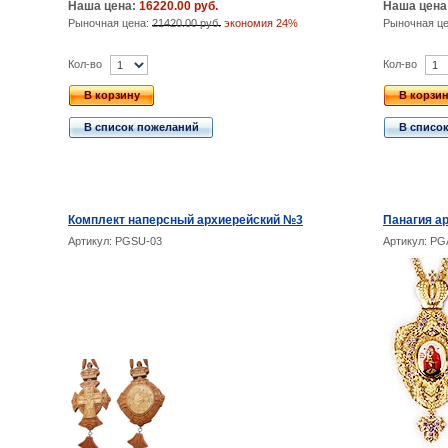
Наша цена:
16220.00 руб.
Наша цена
Рыночная цена:
21420.00 руб.
экономия 24%
Рыночная ц
Кол-во
Кол-во
В корзину
В корзи
В список пожеланий
В списо
Комплект наперсный архиерейский №3
Панагия а
Артикул: PGSU-03
Артикул: PG