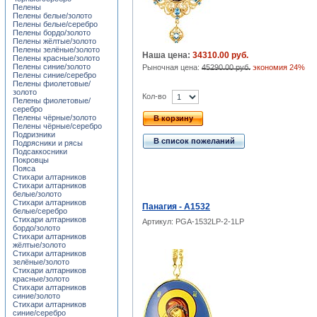
Пелены
Пелены белые/золото
Пелены белые/серебро
Пелены бордо/золото
Пелены жёлтые/золото
Пелены зелёные/золото
Наша цена:
34310.00 руб.
Пелены красные/золото
Пелены синие/золото
Рыночная цена:
45290.00 руб.
экономия 24%
Пелены синие/серебро
Пелены фиолетовые/
золото
Кол-во
Пелены фиолетовые/
серебро
Пелены чёрные/золото
В корзину
Пелены чёрные/серебро
Подризники
В список пожеланий
Подрясники и рясы
Подсаккосники
Покровцы
Пояса
Стихари алтарников
Стихари алтарников
белые/золото
Стихари алтарников
Панагия - A1532
белые/серебро
Стихари алтарников
Артикул: PGA-1532LP-2-1LP
бордо/золото
Стихари алтарников
жёлтые/золото
Стихари алтарников
зелёные/золото
Стихари алтарников
красные/золото
Стихари алтарников
синие/золото
Стихари алтарников
синие/серебро