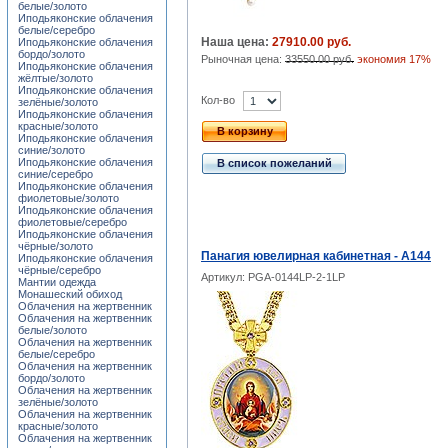
белые/золото
Иподьяконские облачения
белые/серебро
Наша цена:
27910.00 руб.
Иподьяконские облачения
бордо/золото
Рыночная цена:
33550.00 руб.
экономия 17%
Иподьяконские облачения
жёлтые/золото
Иподьяконские облачения
Кол-во
зелёные/золото
Иподьяконские облачения
красные/золото
В корзину
Иподьяконские облачения
синие/золото
Иподьяконские облачения
В список пожеланий
синие/серебро
Иподьяконские облачения
фиолетовые/золото
Иподьяконские облачения
фиолетовые/серебро
Иподьяконские облачения
чёрные/золото
Панагия ювелирная кабинетная - А144
Иподьяконские облачения
чёрные/серебро
Артикул: PGA-0144LP-2-1LP
Мантии одежда
Монашеский обиход
Облачения на жертвенник
Облачения на жертвенник
белые/золото
Облачения на жертвенник
белые/серебро
Облачения на жертвенник
бордо/золото
Облачения на жертвенник
зелёные/золото
Облачения на жертвенник
красные/золото
Облачения на жертвенник