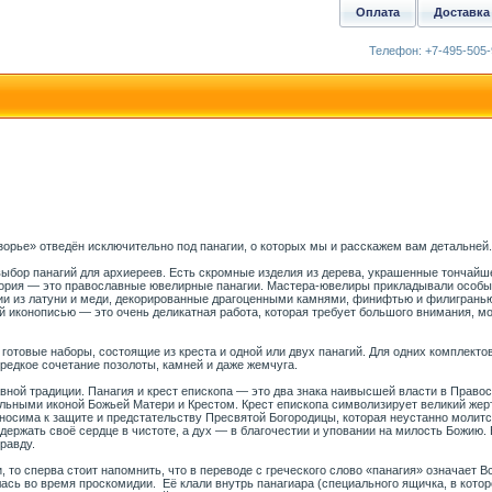
Оплата
Доставка
Телефон: +7-495-505-
орье» отведён исключительно под панагии, о которых мы и расскажем вам детальней.
ыбор панагий для архиереев. Есть скромные изделия из дерева, украшенные тончайше
ория — это православные ювелирные панагии. Мастера-ювелиры прикладывали особые
гии из латуни и меди, декорированные драгоценными камнями, финифтью и филигрань
й иконописью — это очень деликатная работа, которая требует большого внимания, м
готовые наборы, состоящие из креста и одной или двух панагий. Для одних комплекто
редкое сочетание позолоты, камней и даже жемчуга.
авной традиции. Панагия и крест епископа — это два знака наивысшей власти в Прав
ольными иконой Божьей Матери и Крестом. Крест епископа символизирует великий же
тносима к защите и предстательству Пресвятой Богородицы, которая неустанно молит
одержать своё сердце в чистоте, а дух — в благочестии и уповании на милость Божию
равду.
, то сперва стоит напомнить, что в переводе с греческого слово «панагия» означает В
ась во время проскомидии. Её клали внутрь панагиара (специального ящичка, в кото