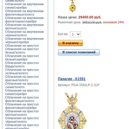
синие/золото
Облачения на жертвенник
синие/серебро
Облачения на жертвенник
фиолетовые/золото
Наша цена:
29400.00 руб.
Облачения на жертвенник
фиолетовые/серебро
Рыночная цена:
38810.00 руб.
экономия 24%
Облачения на жертвенник
жёлтые/золото
Облачения на жертвенник
Кол-во
чёрные/золото
Облачения на жертвенник
чёрные/серебро
В корзину
Облачения на престол
Облачения на престол
В список пожеланий
белые/золото
Облачения на престол
белые/серебро
Облачения на престол
бордо/золото
Облачения на престол
зелёные/золото
Облачения на престол
Панагия - A1591
красные/золото
Облачения на престол
Артикул: PGA-1591LP-2-1LP
синие/золото
Облачения на престол
синие/серебро
Облачения на престол
фиолетовые/золото
Облачения на престол
фиолетовые/серебро
Облачения на престол
жёлтые/золото
Облачения на престол
чёрные/золото
Облачения на престол
чёрные/серебро