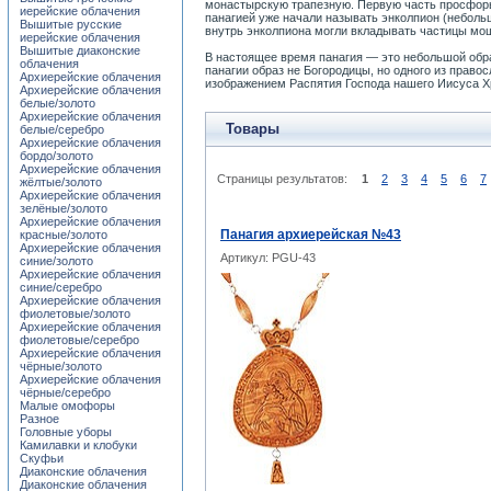
монастырскую трапезную. Первую часть просфоры 
иерейские облачения
панагией уже начали называть энколпион (неболь
Вышитые русские
внутрь энколпиона могли вкладывать частицы мощ
иерейские облачения
Вышитые диаконские
В настоящее время панагия — это небольшой обра
облачения
панагии образ не Богородицы, но одного из право
Архиерейские облачения
изображением Распятия Господа нашего Иисуса Хр
Архиерейские облачения
белые/золото
Архиерейские облачения
Товары
белые/серебро
Архиерейские облачения
бордо/золото
Архиерейские облачения
Страницы результатов:
1
2
3
4
5
6
7
жёлтые/золото
Архиерейские облачения
зелёные/золото
Архиерейские облачения
Панагия архиерейская №43
красные/золото
Архиерейские облачения
Артикул: PGU-43
синие/золото
Архиерейские облачения
синие/серебро
Архиерейские облачения
фиолетовые/золото
Архиерейские облачения
фиолетовые/серебро
Архиерейские облачения
чёрные/золото
Архиерейские облачения
чёрные/серебро
Малые омофоры
Разное
Головные уборы
Камилавки и клобуки
Скуфьи
Диаконские облачения
Диаконские облачения