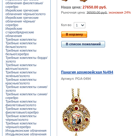
облачения фиолетовые/
серебро
Наша цена:
27650.00 руб.
Иерейские греческие
Рыночная цена:
36500.00 руб.
экономия 24%
облачения чёрные/золото
Иерейские греческие
облачения чёрные/
Кол-во
серебро
Иерейские
старообрядческие
В корзину
облачения
Требные комплекты
Требные комплекты
В список пожеланий
белые/золото
Требные комплекты
белые/серебро
Требные комплекты бордо/
золото
Требные комплекты
жёлтые/золото
Панагия архиерейская №494
Требные комплекты
зелёные/золото
Артикул: PGA-0494
Требные комплекты
красные/золото
Требные комплекты синие/
золото
Требные комплекты синие/
серебро
Требные комплекты
фиолетовые/золото
Требные комплекты
фиолетовые/серебро
Требные комплекты
чёрные/золото
Требные комплекты
чёрные/серебро
Иподьяконские облачения
Иподьяконские облачения