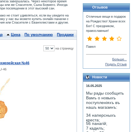
апеза завершалась. Через некоторое время
цы или же Спасителя, Сына Божиего. Иногда
Отзывов
при посвящении в этот высокий сан.
ко не стоит удивляться, если вы увидите на
ому у нас вы можете купить онлайн панагии с
ия или Спасителя с Евангелистами и другие.
ар
Цена
По умолчанию
Продажи
на страницу
Больше...
рхиерейская №46
Подать Отзыв
U-46
Новости
16.05.2025
Мы рады сообщить
Вамъ о новыхъ
поступленiяхъ въ
нашъ магазинъ:
34 наперсныхъ
креста;
56 панагiй;
7 кадилъ;