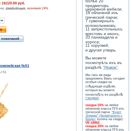
болѣе 20
:
16220.00 руб.
предметовъ
ена:
21420.00 руб.
экономия 24%
церковной мебели;
18 облаченiй изъ
греческой парчи;
7 сувенирныхъ
колокольчиковъ;
11 запрестольныхъ
ну
крестовъ и иконъ;
33 паникадила и
к пожеланий
хороса;
11 хоругвей;
и другая утварь.
Вы можете
посмотрѣть ихъ въ
рхиерейская №51
раздѣлѣ
"Новое"
.
U-51
Мы такъ же рады
предложить Вамъ сегодня
особыя скидки на
ѣ
ѣ
сл
дующiя изд
лiя,
которыя вы можете
ѣ
ѣ
ѣ
посмотр
ть въ разд
л
СКИДКИ!
:
скидка 15%
на любое
облаченiе класса ПГ6 изъ
греческой парчи
"Букет
Эллады" (белая/золото с
бордо)
, купонъ на скидку:
VE-18962
;
скидка 25%
на любое
облаченiе класса ПГ6 изъ