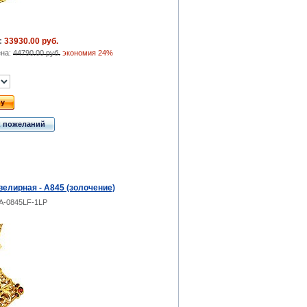
:
33930.00 руб.
ена:
44790.00 руб.
экономия 24%
ну
к пожеланий
елирная - А845 (золочение)
A-0845LF-1LP