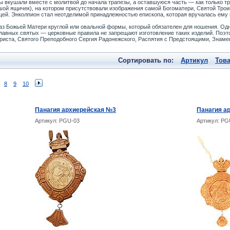
вкушали вместе с молитвой до начала трапезы, а оставшуюся часть — как только тр
шой ящичек), на котором присутствовали изображения самой Богоматери, Святой Трои
ей. Энколпион стал неотделимой принадлежностью епископа, которая вручалась ему 
з Божьей Матери круглой или овальной формы, который обязателен для ношения. Одна
славных святых — церковные правила не запрещают изготовление таких изделий. Поэт
иста, Святого Преподобного Сергия Радонежского, Распятия с Предстоящими, Знамен
Сортировать по:
Артикул
Тов
8
9
10
Панагия архиерейская №3
Панагия а
Артикул: PGU-03
Артикул: PG