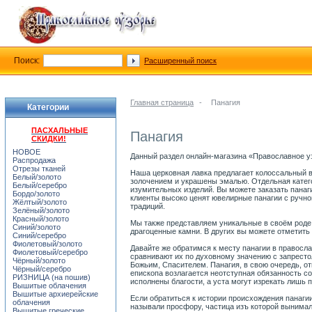
Поиск:
Расширенный поиск
Главная страница
-
Панагия
Категории
ПАСХАЛЬНЫЕ
Панагия
СКИДКИ!
НОВОЕ
Данный раздел онлайн-магазина «Православное уз
Распродажа
Отрезы тканей
Наша церковная лавка предлагает колоссальный в
Белый/золото
золочением и украшены эмалью. Отдельная катег
Белый/серебро
изумительных изделий. Вы можете заказать пана
Бордо/золото
клиенты высоко ценят ювелирные панагии с ручно
Жёлтый/золото
традиций.
Зелёный/золото
Красный/золото
Мы также представляем уникальные в своём роде 
Синий/золото
драгоценные камни. В других вы можете отметить 
Синий/серебро
Фиолетовый/золото
Давайте же обратимся к месту панагии в правосл
Фиолетовый/серебро
сравнивают их по духовному значению с запрест
Чёрный/золото
Божьим, Спасителем. Панагия, в свою очередь, о
Чёрный/серебро
епископа возлагается неотступная обязанность с
РИЗНИЦА (на пошив)
исполнены благости, а уста могут изрекать лишь п
Вышитые облачения
Вышитые архиерейские
Если обратиться к истории происхождения панагии
облачения
называли просфору, частица изъ которой вынимал
Вышитые греческие