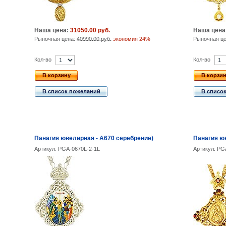
Наша цена:
31050.00 руб.
Наша цена
Рыночная цена:
40990.00 руб.
экономия 24%
Рыночная ц
Кол-во
Кол-во
В корзину
В корзи
В список пожеланий
В списо
Панагия ювелирная - А670 серебрение)
Панагия юв
Артикул: PGA-0670L-2-1L
Артикул: PG