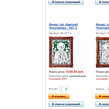
В список пожеланий
В спис
Икона: свт. Николай
Икона: с
Чудотворец - A47-3
Чудотвор
Артикул: IM-A47-3
Артикул: 
Наша цена:
8100.00 руб.
Наша це
Рыночная цена:
12150.00 руб.
Рыночная 
экономия 33%
экономия
Кол-во
Кол-во
В корзину
В корз
В список пожеланий
В спис