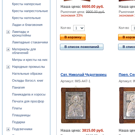
Кресты наперсные
Наша цена:
6600.00 руб.
Наша це
Кресты напрестольные
Рыночная цена:
9900.00 руб.
Рыночная 
экономия 33%
экономия
Кресты нательные
Ладан и благовония
Кол-во
Кол-во
Лампады и
кронштейны
В корзину
В корз
Лампадные стаканчики
В список пожеланий
В спис
Материалы для
облачений
Митры и кресты на них
Народные промыслы
Нательные образки
Свт. Николай Чудотворец
Преп. Се
Оклады богосл. книг
Артикул: IMS-A47-1
Артикул: 
Панагия
Паникадила и хоросы
Печати для просфор
Платы
Плащаницы
Подарки
Подсвечники
Наша цена:
3815.00 руб.
Наша це