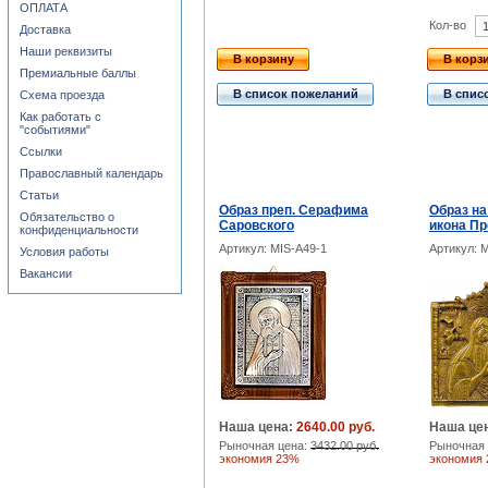
ОПЛАТА
Кол-во
Доставка
Наши реквизиты
В корзину
В корз
Премиальные баллы
В список пожеланий
В спис
Схема проезда
Как работать с
"событиями"
Ссылки
Православный календарь
Статьи
Образ преп. Серафима
Образ на
Обязательство о
Саровского
икона Пр
конфиденциальности
Артикул: MIS-A49-1
Артикул: 
Условия работы
Вакансии
Наша цена:
2640.00 руб.
Наша це
Рыночная цена:
3432.00 руб.
Рыночная 
экономия 23%
экономия