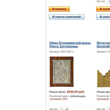
Кол-во
В корзину
В корз
В список пожеланий
В спис
Образ Владимирской иконы
Металлич
Пресв. Богородицы
Василий
Артикул: MIS-A53-1
Артикул: 
Наша цена:
2640.00 руб.
Наша це
Рыночная цена:
3432.00 руб.
Рыночная 
экономия 23%
экономия
Кол-во
Кол-во