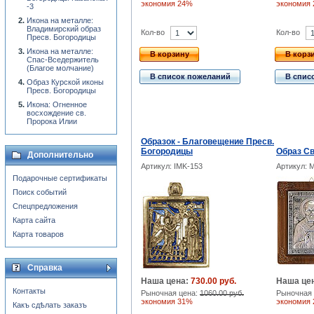
экономия 24%
экономия
-3
Икона на металле:
Владимирский образ
Кол-во
Кол-во
Пресв. Богородицы
Икона на металле:
В корзину
В корз
Спас-Вседержитель
(Благое молчание)
В список пожеланий
В спис
Образ Курской иконы
Пресв. Богородицы
Икона: Огненное
восхождение св.
Пророка Илии
Образок - Благовещение Пресв.
Богородицы
Образ Св
Дополнительно
Артикул: IMK-153
Артикул: 
Подарочные сертификаты
Поиск событий
Спецпредложения
Карта сайта
Карта товаров
Справка
Наша цена:
730.00 руб.
Наша це
Контакты
Рыночная цена:
1060.00 руб.
Рыночная 
экономия 31%
экономия
Какъ сдѣлать заказъ