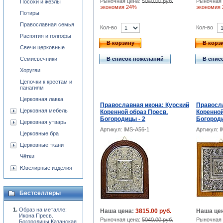
Рыночная цена:
5040.00 руб.
Рыночная 
Посохи и жезлы
экономия 24%
экономия
Потиры
Православная семья
Кол-во
Кол-во
Распятия и голгофы
В корзину
В корз
Свечи церковные
Семисвечники
В список пожеланий
В спис
Хоругви
Цепочки к крестам и
панагиям
Церковная лавка
Православная икона: Курский
Правосла
Церковная мебель
Коренной образ Пресв.
Коренной
Богородицы - 2
Богород
Церковная утварь
Артикул: IMS-A56-1
Артикул: 
Церковные бра
Церковные ткани
Чётки
Ювелирные изделия
Бестселлеры
Образ на металле:
Наша цена:
3815.00 руб.
Наша це
Икона Пресв.
Рыночная цена:
5040.00 руб.
Рыночная 
Богородицы Казанская