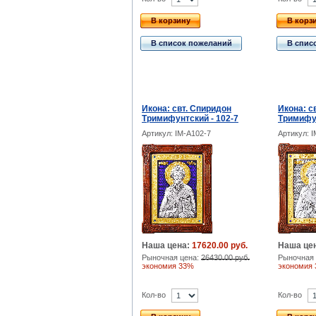
В корзину
В корз
В список пожеланий
В спис
Икона: свт. Спиридон
Икона: с
Тримифунтский - 102-7
Тримифун
Артикул: IM-A102-7
Артикул: 
Наша цена:
17620.00 руб.
Наша це
Рыночная цена:
26430.00 руб.
Рыночная 
экономия 33%
экономия
Кол-во
Кол-во