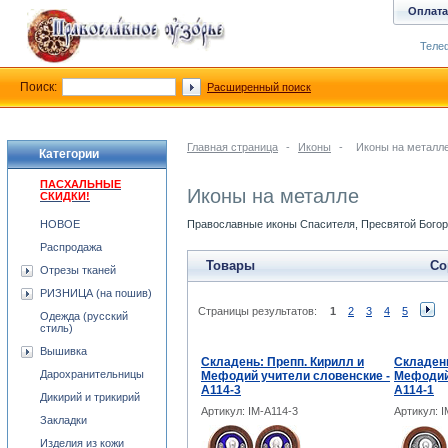
Оплата
Телеф
Поиск:
Расширенный поиск
Главная страница
-
Иконы
-
Иконы на металл
Категории
ПАСХАЛЬНЫЕ
Иконы на металле
СКИДКИ!
НОВОЕ
Православные иконы Спасителя, Пресвятой Богоро
Распродажа
Товары
Со
Отрезы тканей
РИЗНИЦА (на пошив)
Страницы результатов:
1
2
3
4
5
Одежда (русский
стиль)
Вышивка
Складень: Препп. Кирилл и
Складень
Дарохранительницы
Мефодий учители словенские -
Мефодий 
A114-3
A114-1
Дикирий и трикирий
Артикул: IM-A114-3
Артикул: I
Закладки
Изделия из кожи