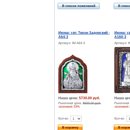
В список пожеланий
В спис
Икона: свт. Тихон Задонский -
Икона: с
A64-3
A160-3
Артикул: IM-A64-3
Артикул: 
Наша цена:
5730.00 руб.
Наша це
Рыночная цена:
8600.00 руб.
Рыночная 
экономия 33%
экономия
Кол-во
Кол-во
В корзину
В корз