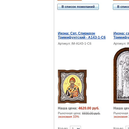
В список пожеланий
В спис
Икона: Свт. Спиридон
Икона: с
Тримифунтский - A143-1-C6
Тримифун
Артикул: IM-A143-1-C6
Артикул: 
Наша цена:
4620.00 руб.
Наша це
Рыночная цена:
6930.00 руб.
Рыночная 
экономия 33%
экономия
Кол-во
Кол-во