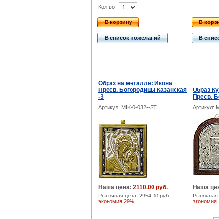
Кол-во
В корзину
В корз
В список пожеланий
В спис
Образ на металле: Икона
Пресв. Богородицы Казанская
Образ Ку
-3
Пресв. 
Артикул: MIK-0-032--ST
Артикул: 
Наша цена:
2110.00 руб.
Наша це
Рыночная цена:
2954.00 руб.
Рыночная 
экономия 29%
экономия