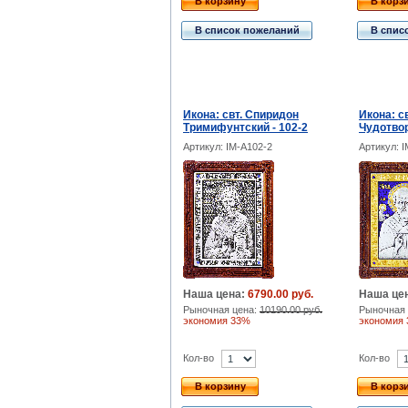
В корзину
В корз
В список пожеланий
В спис
Икона: свт. Спиридон
Икона: с
Тримифунтский - 102-2
Чудотвор
Артикул: IM-A102-2
Артикул: 
Наша цена:
6790.00 руб.
Наша це
Рыночная цена:
10190.00 руб.
Рыночная 
экономия 33%
экономия
Кол-во
Кол-во
В корзину
В корз