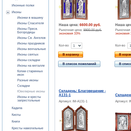
Иконные полки
Иконы
Иконки в машину
Иконы Спасителя
Наша цена:
6600.00 руб.
Наша це
Иконы Пресв.
Рыночная цена:
9900.00 руб.
Рыночная 
Богородицы
экономия 33%
экономия
Иконы Св. Ангелов
Иконы праздников
Кол-во
Кол-во
Иконы венчальные
Иконы святых
В корзину
В корз
Иконы-складни
В список пожеланий
В спис
Иконы на металле
Копии старинных
икон
Разные иконы
Складни
Складень: Благовещение -
Ювелирные иконы
A131-1
Складень
Иконы и кресты
запрестольные
Артикул: IM-A131-1
Артикул: 
Кадила
Киоты
Книги
Кресты намогильные