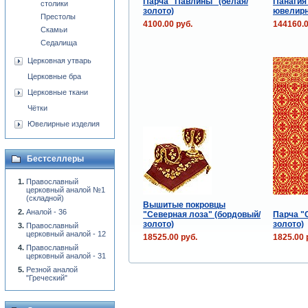
Парча "Павлины" (белая/
Панагия
столики
золото)
ювелир
Престолы
4100.00 руб.
144160.0
Скамьи
Седалища
Церковная утварь
Церковные бра
Церковные ткани
Чётки
Ювелирные изделия
Бестселлеры
Православный
церковный аналой №1
(складной)
Вышитые покровцы
Аналой - 36
"Cеверная лоза" (бордовый/
Парча "
золото)
золото)
Православный
церковный аналой - 12
18525.00 руб.
1825.00 
Православный
церковный аналой - 31
Резной аналой
"Греческий"