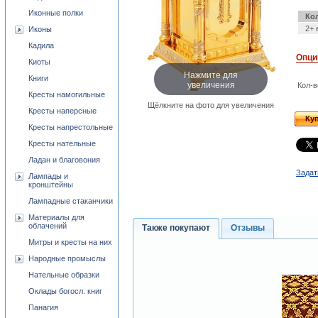
Иконные полки
Ко
2+ 
Иконы
Кадила
Опци
Киоты
Нажмите для
Книги
увеличения
Кол-в
Кресты намогильные
Щёлкните на фото для увеличения
Кресты наперсные
Ку
Кресты напрестольные
Кресты нательные
Ладан и благовония
Задат
Лампады и
кронштейны
Лампадные стаканчики
Материалы для
облачений
Также покупают
Отзывы
Митры и кресты на них
Народные промыслы
Нательные образки
Оклады богосл. книг
Панагия