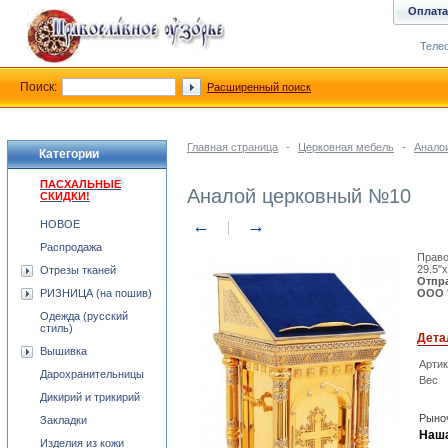
Оплата
Телеф
Поиск:
Расширенный поиск
Главная страница
-
Церковная мебель
-
Анало
Категории
ПАСХАЛЬНЫЕ
Аналой церковный №10
СКИДКИ!
←
→
НОВОЕ
Распродажа
Право
29.5''
Отрезы тканей
Отпра
РИЗНИЦА (на пошив)
ООО '
Одежда (русский
стиль)
Дета
Вышивка
Арти
Дарохранительницы
Вес
Дикирий и трикирий
Рыноч
Закладки
Наша
Изделия из кожи