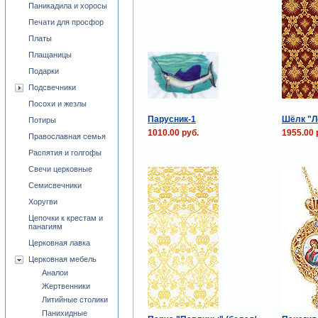
Паникадила и хоросы
Печати для просфор
Платы
Плащаницы
Подарки
Подсвечники
Посохи и жезлы
Парусник-1
Шёлк "Л
Потиры
1010.00 руб.
1955.00 
Православная семья
Распятия и голгофы
Свечи церковные
Семисвечники
Хоругви
Цепочки к крестам и
панагиям
Церковная лавка
Церковная мебель
Аналои
Жертвенники
Литийные столики
Панихидные