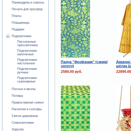
Паникадила и хоросы
Печати для просфор
Платы
Плащаницы
Подарки
Подсвечники
Пасхальные
трёхсвечники
Подсвечники
напольные
Подсвечники
Парча "Феофания" (синяя/
Диаконс
настольные
золото)
шёлка Ш
Подсвечники
2580.00 руб.
22890.00
ручные
Подсвечники
сувенирные
Посохи и жезлы
Потиры
Православная семья
Распятия и голгофы
Свечи церковные
Семисвечники
Хоругви