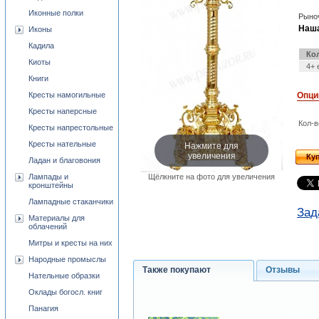
Иконные полки
Рыноч
Наша
Иконы
Кадила
Ко
Киоты
4+ 
Книги
Кресты намогильные
Опци
Кресты наперсные
Кол-в
Кресты напрестольные
Нажмите для
Кресты нательные
увеличения
Ку
Ладан и благовония
Щёлкните на фото для увеличения
Лампады и
кронштейны
Лампадные стаканчики
Зад
Материалы для
облачений
Митры и кресты на них
Народные промыслы
Также покупают
Отзывы
Нательные образки
Оклады богосл. книг
Панагия