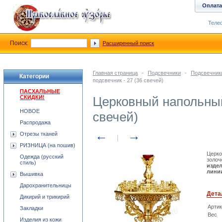
Оплата
Телеф
Поиск:
Расширенный поиск
Главная страница
-
Подсвечники
-
Подсвечник
Категории
подсвечник - 27 (36 свечей)
ПАСХАЛЬНЫЕ
СКИДКИ!
Церковный напольный
НОВОЕ
свечей)
Распродажа
←
→
Отрезы тканей
РИЗНИЦА (на пошив)
Церко
Одежда (русский
золоч
стиль)
издел
линии
Вышивка
Дарохранительницы
Дета
Дикирий и трикирий
Арти
Закладки
Вес
Изделия из кожи