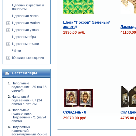
Цепочки к крестам и
панагиям
Церковная лавка
Шёлк "Покров" (зелёный/
Церковная мебель
золото)
Лампада
Церковная утварь
1930.00 руб.
41100.00
Церковные бра
Церковные ткани
Чётки
Ювелирные изделия
Бестселлеры
Напольные
подсвечник - 80 (на 18
свечей)
Напольный
подсвечник - 87 (24
свечи) с литьём
Напольные
Складень - 8
Складен
подсвечники:
Подсвечник -71 (на 24
29070.00 руб.
4795.00 
свечи)
Подсвечник
напольный
восьмигранный -55 (на