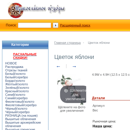
Поиск:
Расширенный поиск
Главная страница
-
Цветок яблони
Категории
ПАСХАЛЬНЫЕ
Цветок яблони
СКИДКИ!
НОВОЕ
←
→
Распродажа
Отрезы тканей
Белый/золото
4.9W x 4.9H (12.5 х 12.5 
Белый/серебро
Бордо/золото
Жёлтый/золото
Зелёный/золото
Щёлкните
Красный/золото
для
Синий/золото
увеличения
Детали
Синий/серебро
Фиолетовый/золото
Фиолетовый/серебро
Артикул
Щёлкните на фото
Чёрный/золото
Вес
для увеличения
Чёрный/серебро
РИЗНИЦА (на пошив)
Вышитые облачения
Рыночная цена:
Вышитые архиерейские
облачения
Наша цена:
Вышитые греческие