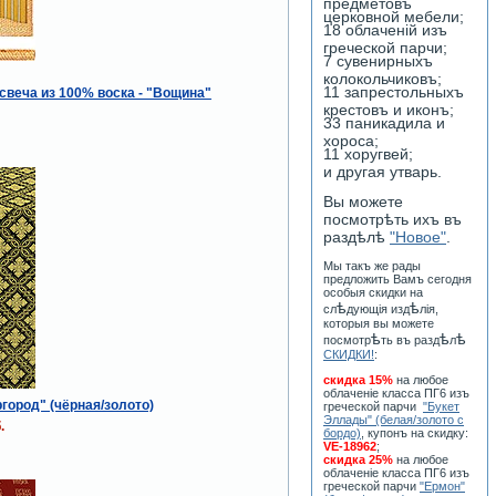
предметовъ
церковной мебели;
18 облаченiй изъ
греческой парчи;
7 сувенирныхъ
колокольчиковъ;
11 запрестольныхъ
свеча из 100% воска - "Вощина"
крестовъ и иконъ;
33 паникадила и
хороса;
11 хоругвей;
и другая утварь.
Вы можете
посмотрѣть ихъ въ
раздѣлѣ
"Новое"
.
Мы такъ же рады
предложить Вамъ сегодня
особыя скидки на
ѣ
ѣ
сл
дующiя изд
лiя,
которыя вы можете
ѣ
ѣ
ѣ
посмотр
ть въ разд
л
СКИДКИ!
:
скидка 15%
на любое
облаченiе класса ПГ6 изъ
город" (чёрная/золото)
греческой парчи
"Букет
Эллады" (белая/золото с
.
бордо)
, купонъ на скидку:
VE-18962
;
скидка 25%
на любое
облаченiе класса ПГ6 изъ
греческой парчи
"Ермон"