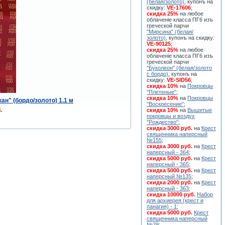
(белая/золото)
, купонъ на
скидку:
VE-17606
;
скидка 25%
на любое
облаченiе класса ПГ6 изъ
греческой парчи
"Мирсина" (белая/
золото)
, купонъ на скидку:
VE-90125
;
скидка 25%
на любое
облаченiе класса ПГ6 изъ
греческой парчи
"Буколеон" (белая/золото
с бордо)
, купонъ на
скидку:
VE-SID56
;
скидка 10%
на
Покровцы
"Плетеные"
;
скидка 10%
на
Покровцы
ан" (бордо/золото) 1.1 м
"Воскресение"
;
.
скидка 10%
на
Вышитые
покровцы и воздух
"Рождество"
;
скидка 3000 руб.
на
Крест
священника наперсный
№155
;
скидка 3000 руб.
на
Крест
наперсный - 364
;
скидка 5000 руб.
на
Крест
наперсный - 365
;
скидка 5000 руб.
на
Крест
наперсный №135
;
скидка 2000 руб.
на
Крест
наперсный - 363
;
скидка 10000 руб.
Набор
для архиерея (крест и
панагия) - 1
;
скидка 5000 руб.
Крест
священника наперсный
№29
;