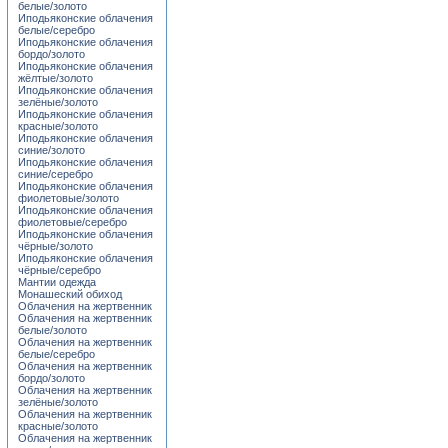
белые/золото
Иподьяконские облачения
белые/серебро
Иподьяконские облачения
бордо/золото
Иподьяконские облачения
жёлтые/золото
Иподьяконские облачения
зелёные/золото
Иподьяконские облачения
красные/золото
Иподьяконские облачения
синие/золото
Иподьяконские облачения
синие/серебро
Иподьяконские облачения
фиолетовые/золото
Иподьяконские облачения
фиолетовые/серебро
Иподьяконские облачения
чёрные/золото
Иподьяконские облачения
чёрные/серебро
Мантии одежда
Монашеский обиход
Облачения на жертвенник
Облачения на жертвенник
белые/золото
Облачения на жертвенник
белые/серебро
Облачения на жертвенник
бордо/золото
Облачения на жертвенник
зелёные/золото
Облачения на жертвенник
красные/золото
Облачения на жертвенник