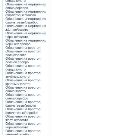
синие/золото
Облачения на жертвенник
синие/серебро
Облачения на жертвенник
фиолетовые/золото
Облачения на жертвенник
фиолетовые/серебро
Облачения на жертвенник
жёлтые/золото
Облачения на жертвенник
чёрные/золото
Облачения на жертвенник
чёрные/серебро
Облачения на престол
Облачения на престол
белые/золото
Облачения на престол
белые/серебро
Облачения на престол
бордо/золото
Облачения на престол
зелёные/золото
Облачения на престол
красные/золото
Облачения на престол
синие/золото
Облачения на престол
синие/серебро
Облачения на престол
фиолетовые/золото
Облачения на престол
фиолетовые/серебро
Облачения на престол
жёлтые/золото
Облачения на престол
чёрные/золото
Облачения на престол
чёрные/серебро