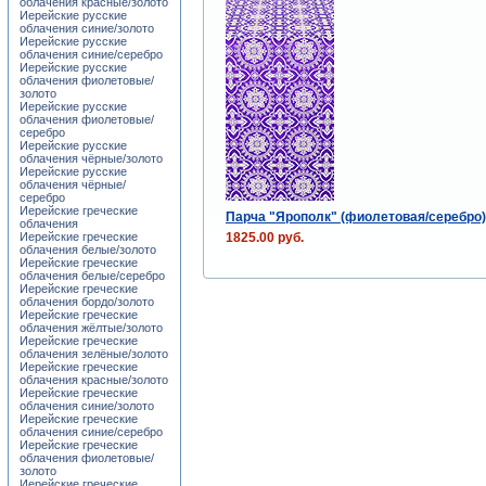
облачения красные/золото
Иерейские русские
облачения синие/золото
Иерейские русские
облачения синие/серебро
Иерейские русские
облачения фиолетовые/
золото
Иерейские русские
облачения фиолетовые/
серебро
Иерейские русские
облачения чёрные/золото
Иерейские русские
облачения чёрные/
серебро
Иерейские греческие
Парча "Ярополк" (фиолетовая/серебро)
облачения
1825.00 руб.
Иерейские греческие
облачения белые/золото
Иерейские греческие
облачения белые/серебро
Иерейские греческие
облачения бордо/золото
Иерейские греческие
облачения жёлтые/золото
Иерейские греческие
облачения зелёные/золото
Иерейские греческие
облачения красные/золото
Иерейские греческие
облачения синие/золото
Иерейские греческие
облачения синие/серебро
Иерейские греческие
облачения фиолетовые/
золото
Иерейские греческие