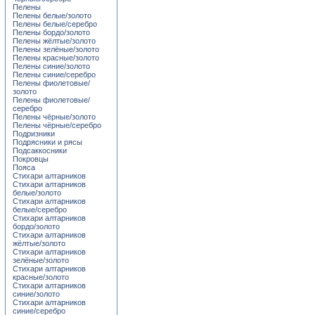
Пелены
Пелены белые/золото
Пелены белые/серебро
Пелены бордо/золото
Пелены жёлтые/золото
Пелены зелёные/золото
Пелены красные/золото
Пелены синие/золото
Пелены синие/серебро
Пелены фиолетовые/
золото
Пелены фиолетовые/
серебро
Пелены чёрные/золото
Пелены чёрные/серебро
Подризники
Подрясники и рясы
Подсаккосники
Покровцы
Пояса
Стихари алтарников
Стихари алтарников
белые/золото
Стихари алтарников
белые/серебро
Стихари алтарников
бордо/золото
Стихари алтарников
жёлтые/золото
Стихари алтарников
зелёные/золото
Стихари алтарников
красные/золото
Стихари алтарников
синие/золото
Стихари алтарников
синие/серебро