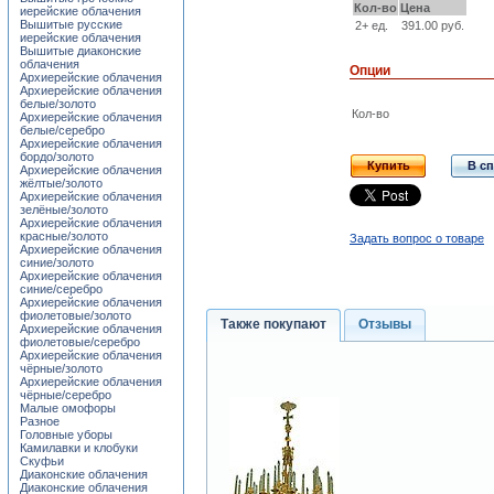
Кол-во
Цена
иерейские облачения
Вышитые русские
2+ ед.
391.00 руб.
иерейские облачения
Вышитые диаконские
облачения
Опции
Архиерейские облачения
Архиерейские облачения
белые/золото
Кол-во
Архиерейские облачения
белые/серебро
Архиерейские облачения
бордо/золото
Купить
В с
Архиерейские облачения
жёлтые/золото
Архиерейские облачения
зелёные/золото
Архиерейские облачения
красные/золото
Задать вопрос о товаре
Архиерейские облачения
синие/золото
Архиерейские облачения
синие/серебро
Архиерейские облачения
фиолетовые/золото
Также покупают
Отзывы
Архиерейские облачения
фиолетовые/серебро
Архиерейские облачения
чёрные/золото
Архиерейские облачения
чёрные/серебро
Малые омофоры
Разное
Головные уборы
Камилавки и клобуки
Скуфьи
Диаконские облачения
Диаконские облачения