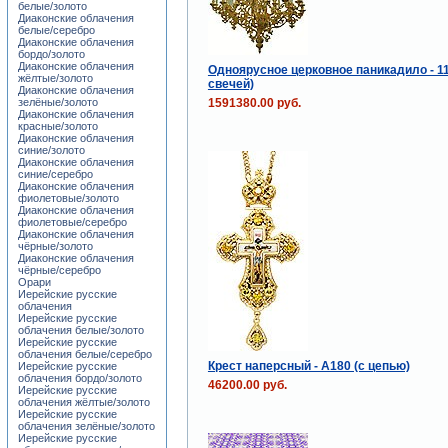
белые/золото
Диаконские облачения
белые/серебро
Диаконские облачения
бордо/золото
Диаконские облачения
Одноярусное церковное паникадило - 11
жёлтые/золото
свечей)
Диаконские облачения
1591380.00 руб.
зелёные/золото
Диаконские облачения
красные/золото
Диаконские облачения
синие/золото
Диаконские облачения
синие/серебро
Диаконские облачения
фиолетовые/золото
Диаконские облачения
фиолетовые/серебро
Диаконские облачения
чёрные/золото
Диаконские облачения
чёрные/серебро
Орари
Иерейские русские
облачения
Иерейские русские
облачения белые/золото
Иерейские русские
облачения белые/серебро
Крест наперсный - А180 (с цепью)
Иерейские русские
облачения бордо/золото
46200.00 руб.
Иерейские русские
облачения жёлтые/золото
Иерейские русские
облачения зелёные/золото
Иерейские русские