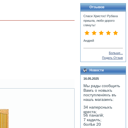
Отзывов
Спаси Христос! Рубаха
пришла, любо-дорого
глянуть!
Андрей
Больше...
Подать Отзыв
Новости
16.05.2025
Мы рады сообщить
Вамъ о новыхъ
поступленiяхъ въ
нашъ магазинъ:
34 наперсныхъ
креста;
56 панагiй;
7 кадилъ;
болѣе 20