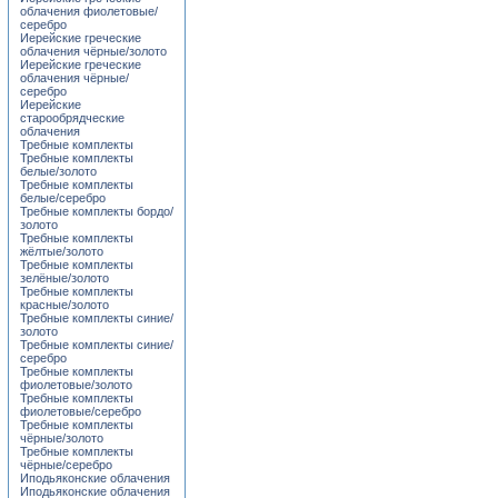
облачения фиолетовые/
серебро
Иерейские греческие
облачения чёрные/золото
Иерейские греческие
облачения чёрные/
серебро
Иерейские
старообрядческие
облачения
Требные комплекты
Требные комплекты
белые/золото
Требные комплекты
белые/серебро
Требные комплекты бордо/
золото
Требные комплекты
жёлтые/золото
Требные комплекты
зелёные/золото
Требные комплекты
красные/золото
Требные комплекты синие/
золото
Требные комплекты синие/
серебро
Требные комплекты
фиолетовые/золото
Требные комплекты
фиолетовые/серебро
Требные комплекты
чёрные/золото
Требные комплекты
чёрные/серебро
Иподьяконские облачения
Иподьяконские облачения