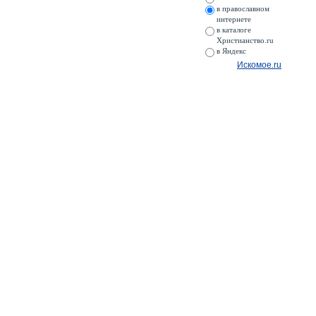
в православном
интернете
в каталоге
Христианство.ru
в Яндекс
Искомое.ru