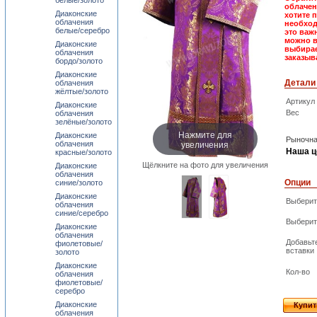
белые/золото
облачен
Диаконские
хотите 
облачения
необход
белые/серебро
это важ
можно в
Диаконские
выбирае
облачения
заказыв
бордо/золото
Диаконские
Детали
облачения
жёлтые/золото
Артикул
Диаконские
Вес
облачения
зелёные/золото
Нажмите для
Диаконские
Рыночна
увеличения
облачения
Наша ц
красные/золото
Щёлкните на фото для увеличения
Диаконские
облачения
Опции
синие/золото
Диаконские
Выберит
облачения
синие/серебро
Выберит
Диаконские
облачения
Добавьт
фиолетовые/
вставки
золото
Диаконские
Кол-во
облачения
фиолетовые/
серебро
Диаконские
Купит
облачения