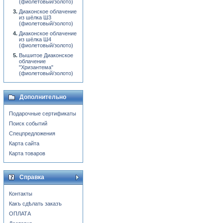
(фиолетовый/золото)
Диаконское облачение
из шёлка Ш3
(фиолетовый/золото)
Диаконское облачение
из шёлка Ш4
(фиолетовый/золото)
Вышитое Диаконское
облачение
"Хризантема"
(фиолетовый/золото)
Дополнительно
Подарочные сертификаты
Поиск событий
Спецпредложения
Карта сайта
Карта товаров
Справка
Контакты
Какъ сдѣлать заказъ
ОПЛАТА