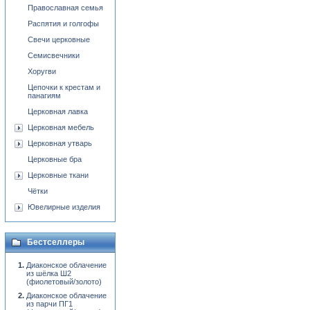
Православная семья
Распятия и голгофы
Свечи церковные
Семисвечники
Хоругви
Цепочки к крестам и
панагиям
Церковная лавка
Церковная мебель
Церковная утварь
Церковные бра
Церковные ткани
Чётки
Ювелирные изделия
Бестселлеры
Диаконское облачение
из шёлка Ш2
(фиолетовый/золото)
Диаконское облачение
из парчи ПГ1