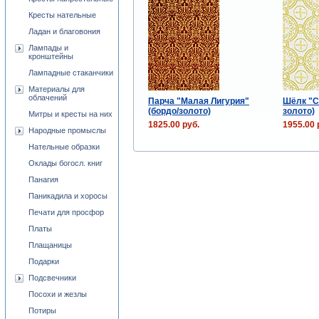
Кресты нательные
Ладан и благовония
Лампады и
кронштейны
Лампадные стаканчики
Материалы для
облачений
Парча "Малая Лигурия"
Шёлк "С
(бордо/золото)
золото)
Митры и кресты на них
1825.00 руб.
1955.00 
Народные промыслы
Нательные образки
Оклады богосл. книг
Панагия
Паникадила и хоросы
Печати для просфор
Платы
Плащаницы
Подарки
Подсвечники
Посохи и жезлы
Потиры