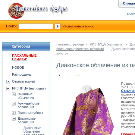
Оплата
Телеф
Поиск:
Расширенный поиск
Главная страница
-
РИЗНИЦА (на пошив)
-
Диа
Категории
облачения фиолетовые/золото
-
Диаконское об
золото)
ПАСХАЛЬНЫЕ
СКИДКИ!
Диаконское облачение из п
НОВОЕ
←
→
Распродажа
Отрезы тканей
Правосла
тип ПГ2.
РИЗНИЦА (на пошив)
Схеме о
Вышитые
отделку 
облачения
глазетов
вышивко
Архиерейские
облачени
облачения
метанито
применяю
Головные уборы
ручной 
Диаконские
- натура
облачения
применяе
комплект
Диаконские
облачения
Обратит