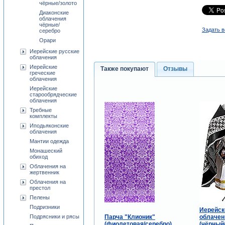
чёрные/золото
Диаконские
облачения
чёрные/
Задать в
серебро
Орари
Иерейские русские
облачения
Иерейские
Также покупают
Отзывы
греческие
облачения
Иерейские
старообрядческие
облачения
Требные
комплекты
Иподьяконские
облачения
Мантии одежда
Монашеский
обиход
Облачения на
жертвенник
Облачения на
престол
Пелены
Подризники
Иерейск
Парча "Клионик"
облачен
Подрясники и рясы
(фиолетовая/серебро)
(чёрный