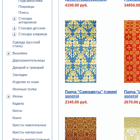
Подсаккосники
4100.00 руб.
34850.00
Покровцы
Пояса
Стихари
алтарников
Стихари детские
Стихари клириков
Одежда (русский
стиль)
Вышивка
Дарохранительницы
Дикирий и трикирий
Закладки
Изделия из кожи
Иконные полки
Парча "Самоцветы" (синяя/
Парча "
золото)
золото)
Иконы
2345.00 руб.
2670.00 
Кадила
Киоты
Книги
Кресты намогильные
Кресты наперсные
Кресты напрестольные