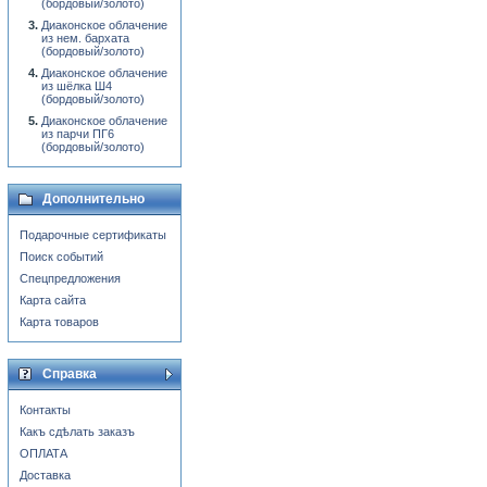
(бордовый/золото)
Диаконское облачение
из нем. бархата
(бордовый/золото)
Диаконское облачение
из шёлка Ш4
(бордовый/золото)
Диаконское облачение
из парчи ПГ6
(бордовый/золото)
Дополнительно
Подарочные сертификаты
Поиск событий
Спецпредложения
Карта сайта
Карта товаров
Справка
Контакты
Какъ сдѣлать заказъ
ОПЛАТА
Доставка