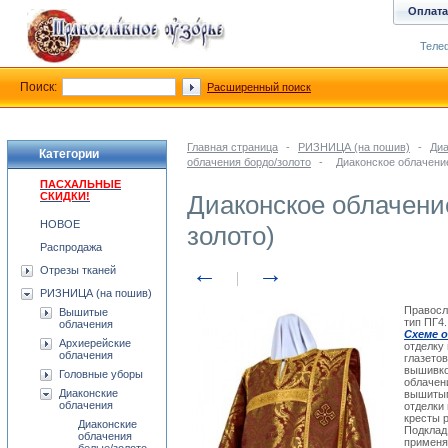
Оплата
Телеф
Поиск:
Расширенный поиск
Главная страница
-
РИЗНИЦА (на пошив)
-
Диа
Категории
облачения бордо/золото
-
Диаконское облачение
ПАСХАЛЬНЫЕ
СКИДКИ!
Диаконское облачени
НОВОЕ
золото)
Распродажа
←
→
Отрезы тканей
РИЗНИЦА (на пошив)
Правосл
Вышитые
тип ПГ4
облачения
Схеме о
Архиерейские
отделку
облачения
глазето
вышивко
Головные уборы
облачен
Диаконские
вышитым
облачения
отделки
кресты 
Диаконские
Подклад 
облачения
применя