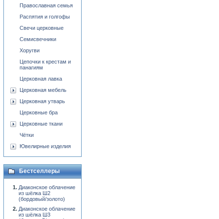
Православная семья
Распятия и голгофы
Свечи церковные
Семисвечники
Хоругви
Цепочки к крестам и
панагиям
Церковная лавка
Церковная мебель
Церковная утварь
Церковные бра
Церковные ткани
Чётки
Ювелирные изделия
Бестселлеры
Диаконское облачение
из шёлка Ш2
(бордовый/золото)
Диаконское облачение
из шёлка Ш3