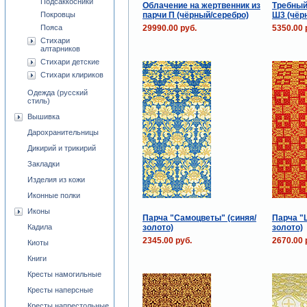
Подсаккосники
Облачение на жертвенник из
Требный
парчи П (чёрный/серебро)
Ш3 (чёр
Покровцы
29990.00 руб.
5350.00 
Пояса
Стихари
алтарников
Стихари детские
Стихари клириков
Одежда (русский
стиль)
Вышивка
Дарохранительницы
Дикирий и трикирий
Закладки
Изделия из кожи
Иконные полки
Иконы
Парча "Самоцветы" (синяя/
Парча "
золото)
золото)
Кадила
2345.00 руб.
2670.00 
Киоты
Книги
Кресты намогильные
Кресты наперсные
Кресты напрестольные