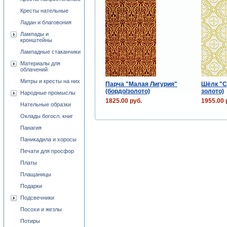
Кресты нательные
Ладан и благовония
Лампады и
кронштейны
Лампадные стаканчики
Материалы для
облачений
Митры и кресты на них
Парча "Малая Лигурия"
Шёлк "С
(бордо/золото)
золото)
Народные промыслы
1825.00 руб.
1955.00 
Нательные образки
Оклады богосл. книг
Панагия
Паникадила и хоросы
Печати для просфор
Платы
Плащаницы
Подарки
Подсвечники
Посохи и жезлы
Потиры