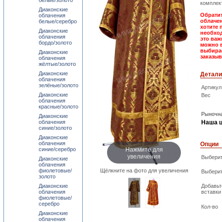
белые/золото
комплект
Диаконские
Обратит
облачения
облачен
белые/серебро
хотите 
Диаконские
необход
облачения
это важ
бордо/золото
можно 
выбирае
Диаконские
заказыв
облачения
жёлтые/золото
Диаконские
Детали
облачения
зелёные/золото
Артикул
Диаконские
Вес
облачения
красные/золото
Рыночна
Диаконские
облачения
Наша ц
синие/золото
Диаконские
облачения
Опции
Нажмите для
синие/серебро
увеличения
Выберит
Диаконские
облачения
фиолетовые/
Щёлкните на фото для увеличения
Выберит
золото
Диаконские
Добавьт
облачения
вставки
фиолетовые/
серебро
Кол-во
Диаконские
облачения