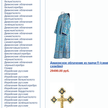
белые/золото
Диаконские облачения
белые/серебро
Диаконские облачения
бордо/золото
Диаконские облачения
жёлтые/золото
Диаконские облачения
зелёные/золото
Диаконские облачения
красные/золото
Диаконские облачения
синие/золото
Диаконские облачения
синие/серебро
Диаконские облачения
фиолетовые/золото
Диаконские облачения
фиолетовые/серебро
Диаконские облачения
чёрные/золото
Диаконские облачения
Диаконское облачение из парчи П (сини
чёрные/серебро
серебро)
Орари
29490.00 руб.
Иерейские русские
облачения
Иерейские русские
облачения белые/золото
Иерейские русские
облачения белые/серебро
Иерейские русские
облачения бордо/золото
Иерейские русские
облачения жёлтые/золото
Иерейские русские
облачения зелёные/золото
Иерейские русские