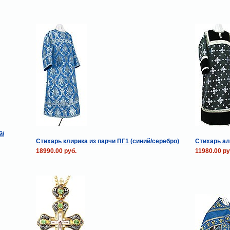
й/
Стихарь клирика из парчи ПГ1 (синий/серебро)
Стихарь ал
18990.00 руб.
11980.00 ру