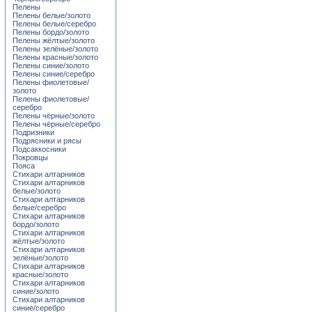
Пелены
Пелены белые/золото
Пелены белые/серебро
Пелены бордо/золото
Пелены жёлтые/золото
Пелены зелёные/золото
Пелены красные/золото
Пелены синие/золото
Пелены синие/серебро
Пелены фиолетовые/
золото
Пелены фиолетовые/
серебро
Пелены чёрные/золото
Пелены чёрные/серебро
Подризники
Подрясники и рясы
Подсаккосники
Покровцы
Пояса
Стихари алтарников
Стихари алтарников
белые/золото
Стихари алтарников
белые/серебро
Стихари алтарников
бордо/золото
Стихари алтарников
жёлтые/золото
Стихари алтарников
зелёные/золото
Стихари алтарников
красные/золото
Стихари алтарников
синие/золото
Стихари алтарников
синие/серебро