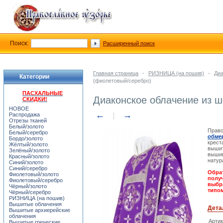
Поиск:
Расширенный поиск
Главная страница
-
РИЗНИЦА (на пошив)
-
Диа
Категории
(фиолетовый/серебро)
ПАСХАЛЬНЫЕ
Диаконское облачение из 
СКИДКИ!
НОВОЕ
←
→
Распродажа
Отрезы тканей
Белый/золото
Право
Белый/серебро
обме
Бордо/золото
крест
Жёлтый/золото
вышит
Зелёный/золото
вышив
Красный/золото
натур
Синий/золото
Синий/серебро
Обрат
Фиолетовый/золото
получ
Фиолетовый/серебро
выбра
Чёрный/золото
типом
Чёрный/серебро
РИЗНИЦА (на пошив)
Вышитые облачения
Дета
Вышитые архиерейские
облачения
Арти
Вышитые греческие