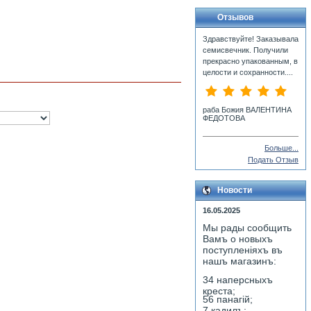
Отзывов
Здравствуйте! Заказывала
семисвечник. Получили
прекрасно упакованным, в
целости и сохранности....
раба Божия ВАЛЕНТИНА
ФЕДОТОВА
Больше...
Подать Отзыв
Новости
16.05.2025
Мы рады сообщить
Вамъ о новыхъ
поступленiяхъ въ
нашъ магазинъ:
34 наперсныхъ
креста;
56 панагiй;
7 кадилъ;