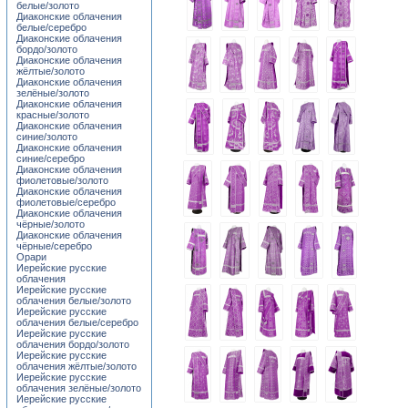
белые/золото
Диаконские облачения
белые/серебро
Диаконские облачения
бордо/золото
Диаконские облачения
жёлтые/золото
Диаконские облачения
зелёные/золото
Диаконские облачения
красные/золото
Диаконские облачения
синие/золото
Диаконские облачения
синие/серебро
Диаконские облачения
фиолетовые/золото
Диаконские облачения
фиолетовые/серебро
Диаконские облачения
чёрные/золото
Диаконские облачения
чёрные/серебро
Орари
Иерейские русские
облачения
Иерейские русские
облачения белые/золото
Иерейские русские
облачения белые/серебро
Иерейские русские
облачения бордо/золото
Иерейские русские
облачения жёлтые/золото
Иерейские русские
облачения зелёные/золото
Иерейские русские