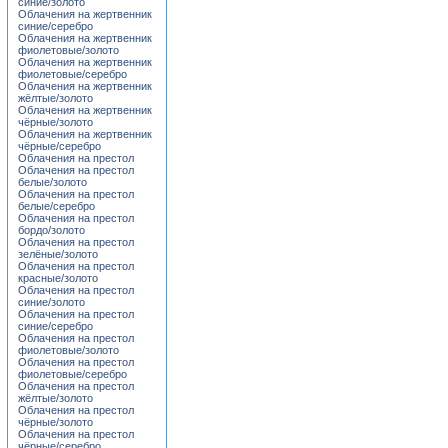
синие/золото
Облачения на жертвенник
синие/серебро
Облачения на жертвенник
фиолетовые/золото
Облачения на жертвенник
фиолетовые/серебро
Облачения на жертвенник
жёлтые/золото
Облачения на жертвенник
чёрные/золото
Облачения на жертвенник
чёрные/серебро
Облачения на престол
Облачения на престол
белые/золото
Облачения на престол
белые/серебро
Облачения на престол
бордо/золото
Облачения на престол
зелёные/золото
Облачения на престол
красные/золото
Облачения на престол
синие/золото
Облачения на престол
синие/серебро
Облачения на престол
фиолетовые/золото
Облачения на престол
фиолетовые/серебро
Облачения на престол
жёлтые/золото
Облачения на престол
чёрные/золото
Облачения на престол
чёрные/серебро