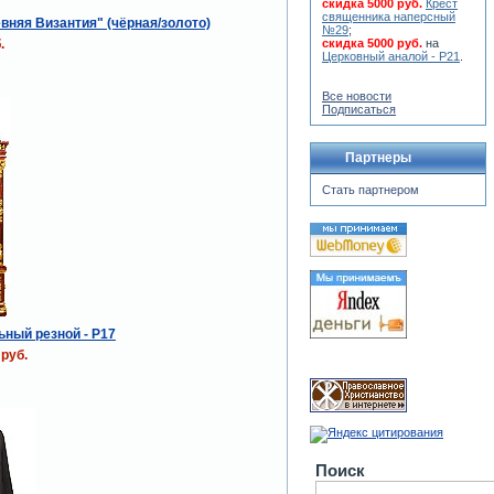
скидка 5000 руб.
Крест
священника наперсный
вняя Византия" (чёрная/золото)
№29
;
скидка 5000 руб.
на
.
Церковный аналой - Р21
.
Все новости
Подписаться
Партнеры
Стать партнером
ьный резной - P17
 руб.
Поиск