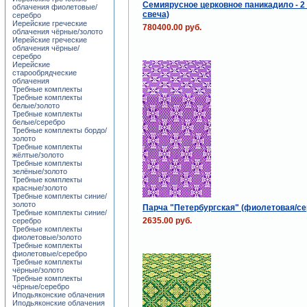
Семиярусное церковное паникадило - 2 
облачения фиолетовые/
свеча)
серебро
Иерейские греческие
780400.00 руб.
облачения чёрные/золото
Иерейские греческие
облачения чёрные/
серебро
Иерейские
старообрядческие
облачения
Требные комплекты
Требные комплекты
белые/золото
Требные комплекты
белые/серебро
Требные комплекты бордо/
золото
Требные комплекты
жёлтые/золото
Требные комплекты
зелёные/золото
Требные комплекты
красные/золото
Требные комплекты синие/
золото
Парча "Петербургская" (фиолетовая/се
Требные комплекты синие/
2635.00 руб.
серебро
Требные комплекты
фиолетовые/золото
Требные комплекты
фиолетовые/серебро
Требные комплекты
чёрные/золото
Требные комплекты
чёрные/серебро
Иподьяконские облачения
Иподьяконские облачения