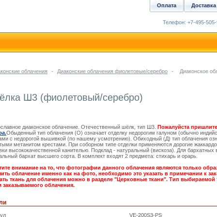
Оплата
Доставка
Телефон: +7-495-505-
конские облачения
-
Диаконские облачения фиолетовые/серебро
-
Диаконское об
шёлка Ш3 (фиолетовый/серебро)
славное диаконское облачение. Отечественный шёлк, тип Ш3.
Пожалуйста пришлите
ра.
Обыденный тип облачения (О) означает отделку недорогим галуном (обычно индийс
ами с недорогой вышивкой (по нашему усмотрению). Обиходный (Д) тип облачения озн
ыми метанитом крестами. При соборном типе отделки применяются дорогие жаккардо
ки высококачественной канителью. Подклад - натуральный (вискоза). Для бархатных 
альный бархат высшего сорта. В комплект входят 2 предмета: стихарь и орарь.
ите внимание на то, что фотографии данного облачения являются только обра
ить облачение именно как на фото, необходимо это указать в примечании к зака
ть ткань для облачения можно в разделе "Церковные ткани". Тип выбираемой 
 заказываемого облачения.
ли
кул
VE-200S3-PS