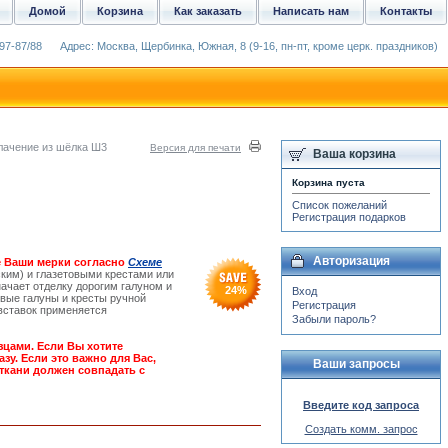
Домой
Корзина
Как заказать
Написать нам
Контакты
97-87/88
Адрес: Москва, Щербинка, Южная, 8 (9-16, пн-пт, кроме церк. праздников)
лачение из шёлка Ш3
Версия для печати
Ваша корзина
Корзина пуста
Список пожеланий
Регистрация подарков
Авторизация
 Ваши мерки согласно
Схеме
ким) и глазетовыми крестами или
ачает отделку дорогим галуном и
24
%
Вход
вые галуны и кресты ручной
Регистрация
вставок применяется
Забыли пароль?
зцами. Если Вы хотите
зу. Если это важно для Вас,
Ваши запросы
ткани должен совпадать с
Введите код запроса
Создать комм. запрос