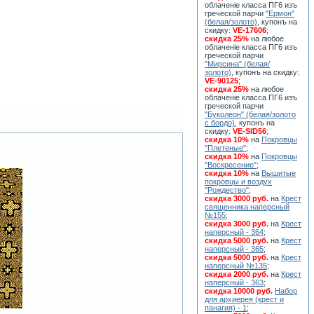
облаченiе класса ПГ6 изъ
греческой парчи
"Ермон"
(белая/золото)
, купонъ на
скидку:
VE-17606
;
скидка 25%
на любое
облаченiе класса ПГ6 изъ
греческой парчи
"Мирсина" (белая/
золото)
, купонъ на скидку:
VE-90125
;
скидка 25%
на любое
облаченiе класса ПГ6 изъ
греческой парчи
"Буколеон" (белая/золото
с бордо)
, купонъ на
скидку:
VE-SID56
;
скидка 10%
на
Покровцы
"Плетеные"
;
скидка 10%
на
Покровцы
"Воскресение"
;
скидка 10%
на
Вышитые
покровцы и воздух
"Рождество"
;
скидка 3000 руб.
на
Крест
священника наперсный
№155
;
скидка 3000 руб.
на
Крест
наперсный - 364
;
скидка 5000 руб.
на
Крест
наперсный - 365
;
скидка 5000 руб.
на
Крест
наперсный №135
;
скидка 2000 руб.
на
Крест
наперсный - 363
;
скидка 10000 руб.
Набор
для архиерея (крест и
панагия) - 1
;