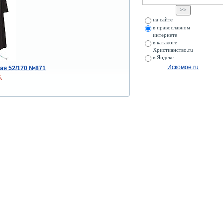
на сайте
в православном
интернете
в каталоге
Христианство.ru
в Яндекс
Искомое.ru
ая 52/170 №871
.