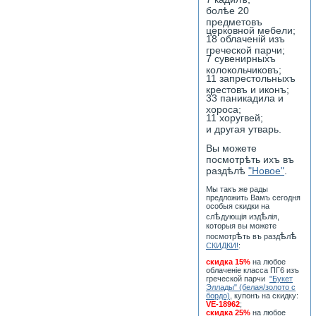
болѣе 20
предметовъ
церковной мебели;
18 облаченiй изъ
греческой парчи;
7 сувенирныхъ
колокольчиковъ;
11 запрестольныхъ
крестовъ и иконъ;
33 паникадила и
хороса;
11 хоругвей;
и другая утварь.
Вы можете
посмотрѣть ихъ въ
раздѣлѣ
"Новое"
.
Мы такъ же рады
предложить Вамъ сегодня
особыя скидки на
ѣ
ѣ
сл
дующiя изд
лiя,
которыя вы можете
ѣ
ѣ
ѣ
посмотр
ть въ разд
л
СКИДКИ!
:
скидка 15%
на любое
облаченiе класса ПГ6 изъ
греческой парчи
"Букет
Эллады" (белая/золото с
бордо)
, купонъ на скидку:
VE-18962
;
скидка 25%
на любое