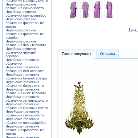
облачения красные/золото
Иерейские русские
облачения синие/золото
Иерейские русские
облачения синие/серебро
Иерейские русские
облачения фиолетовые/
золото
Задат
Иерейские русские
облачения фиолетовые/
серебро
Иерейские русские
облачения чёрные/золото
Иерейские русские
облачения чёрные/
Также покупают
Отзывы
серебро
Иерейские греческие
облачения
Иерейские греческие
облачения белые/золото
Иерейские греческие
облачения белые/серебро
Иерейские греческие
облачения бордо/золото
Иерейские греческие
облачения жёлтые/золото
Иерейские греческие
облачения зелёные/золото
Иерейские греческие
облачения красные/золото
Иерейские греческие
облачения синие/золото
Иерейские греческие
облачения синие/серебро
Иерейские греческие
облачения фиолетовые/
золото
Иерейские греческие