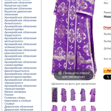
иерейские облачения
Вес
Вышитые русские
иерейские облачения
Вышитые диаконские
Рыноч
облачения
Наша
Архиерейские облачения
Архиерейские облачения
белые/золото
Архиерейские облачения
Опци
белые/серебро
Архиерейские облачения
Выбер
бордо/золото
Архиерейские облачения
жёлтые/золото
Выбер
Архиерейские облачения
зелёные/золото
Добав
Архиерейские облачения
красные/золото
Архиерейские облачения
Кол-в
синие/золото
Архиерейские облачения
синие/серебро
Архиерейские облачения
Ку
фиолетовые/золото
Проведите поверх
Архиерейские облачения
для увеличения
фиолетовые/серебро
Архиерейские облачения
чёрные/золото
Щёлкните на фото для увеличения
Архиерейские облачения
чёрные/серебро
Малые омофоры
Разное
Головные уборы
Камилавки и клобуки
Скуфьи
Диаконские облачения
Диаконские облачения