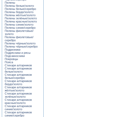
Пелены
Пелены белые/золото
Пелены белые/серебро
Пелены бордо/золото
Пелены жёлтые/золото
Пелены зелёные/золото
Пелены красные/золото
Пелены синие/золото
Пелены синие/серебро
Пелены фиолетовые/
золото
Пелены фиолетовые/
серебро
Пелены чёрные/золото
Пелены чёрные/серебро
Подризники
Подрясники и рясы
Подсаккосники
Покровцы
Пояса
Стихари алтарников
Стихари алтарников
белые/золото
Стихари алтарников
белые/серебро
Стихари алтарников
бордо/золото
Стихари алтарников
жёлтые/золото
Стихари алтарников
зелёные/золото
Стихари алтарников
красные/золото
Стихари алтарников
синие/золото
Стихари алтарников
синие/серебро