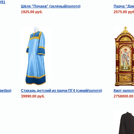
(91
Шёлк "Почаев" (зелёный/золото)
Парча "Дре
1925.00 руб.
2575.00 руб
ребро)
Стихарь детский из парчи ПГ4 (синий/золото)
Киот напол
39990.00 руб.
2758000.00