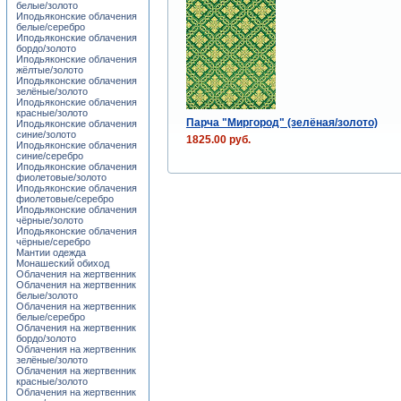
белые/золото
Иподьяконские облачения
белые/серебро
Иподьяконские облачения
бордо/золото
Иподьяконские облачения
жёлтые/золото
Иподьяконские облачения
зелёные/золото
Иподьяконские облачения
красные/золото
Парча "Миргород" (зелёная/золото)
Иподьяконские облачения
синие/золото
1825.00 руб.
Иподьяконские облачения
синие/серебро
Иподьяконские облачения
фиолетовые/золото
Иподьяконские облачения
фиолетовые/серебро
Иподьяконские облачения
чёрные/золото
Иподьяконские облачения
чёрные/серебро
Мантии одежда
Монашеский обиход
Облачения на жертвенник
Облачения на жертвенник
белые/золото
Облачения на жертвенник
белые/серебро
Облачения на жертвенник
бордо/золото
Облачения на жертвенник
зелёные/золото
Облачения на жертвенник
красные/золото
Облачения на жертвенник