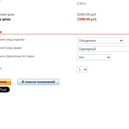
2.50
кг
ная цена:
31660.00
руб.
 цена:
23980.00
руб.
и
ите вид отделки
ите вид ораря
ьте бархатные вставки
о
пить
В список пожеланий