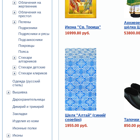
Облачения на
жертвенник
Облачения на
престол
Пелены
Архиере
Икона "Св. Троица"
шёлка Ш
Подризники
16999.80 руб.
53800.00
Подрясники и рясы
Подсаккосники
Покровцы
Пояса
Стихари
алтарников
Стихари детские
Стихари клириков
Одежда (русский
стиль)
Вышивка
Дарохранительницы
Дикирий и трикирий
Закладки
Шелк "Алтай" (синий/
серебро)
Тапочки
Изделия из кожи
1955.00 руб.
850.00 р
Иконные полки
Иконы