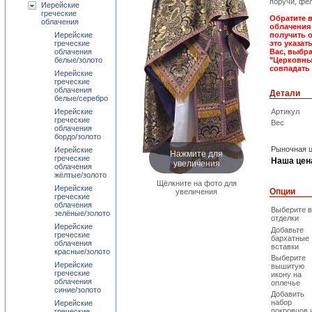
поручи, фел
Иерейские
греческие
Обратите 
облачения
облачения 
Иерейские
получить 
греческие
это указат
облачения
Вас, выбра
белые/золото
"Церковны
совпадать 
Иерейские
греческие
облачения
Детали
белые/серебро
Иерейские
Артикул
греческие
Вес
облачения
бордо/золото
Рыночная ц
Иерейские
Нажмите для
греческие
Наша цен
увеличения
облачения
жёлтые/золото
Щёлкните на фото для
Иерейские
Опции
увеличения
греческие
облачения
Выберите 
зелёные/золото
отделки
Иерейские
Добавьте
греческие
бархатные
облачения
вставки
красные/золото
Выберите
Иерейские
вышитую
греческие
икону на
облачения
оплечье
синие/золото
Добавить
набор
Иерейские
покровцов 
греческие