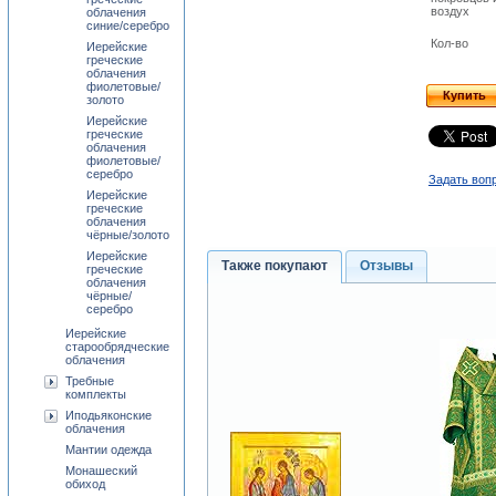
воздух
облачения
синие/серебро
Кол-во
Иерейские
греческие
облачения
фиолетовые/
Купить
золото
Иерейские
греческие
облачения
фиолетовые/
серебро
Задать вопр
Иерейские
греческие
облачения
чёрные/золото
Иерейские
Также покупают
Отзывы
греческие
облачения
чёрные/
серебро
Иерейские
старообрядческие
облачения
Требные
комплекты
Иподьяконские
облачения
Мантии одежда
Монашеский
обиход