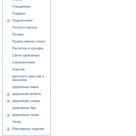
Плащаницы
Подарки
Подсвечники
Посохи и жезлы
Потиры
Православная семья
Распятия и голгофы
Свечи церковные
Семисвечники
Хоругви
Цепочки к крестам и
панагиям
Церковная лавка
Церковная мебель
Церковная утварь
Церковные бра
Церковные ткани
Чётки
Ювелирные изделия