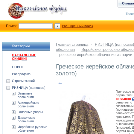
Оплата
Телеф
Поиск:
Расширенный поиск
Главная страница
-
РИЗНИЦА (на пошив)
Категории
облачения
-
Иерейские греческие облач
Греческое иерейское облачение из парчи
ПАСХАЛЬНЫЕ
СКИДКИ!
Греческое иерейское облач
НОВОЕ
золото)
Распродажа
Отрезы тканей
←
РИЗНИЦА (на пошив)
Греческое 
Вышитые
парча, тип 
облачения
согласно
С
означает о
Архиерейские
глазетовым
облачения
(по нашему
Головные уборы
означает о
крестами. 
Диаконские
жаккардовы
облачения
высококаче
Иерейские русские
(вискоза).
облачения
бархат высш