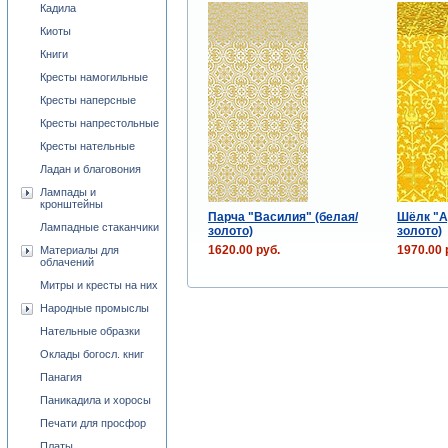
Кадила
Киоты
Книги
Кресты намогильные
Кресты наперсные
Кресты напрестольные
Кресты нательные
Ладан и благовония
Лампады и
кронштейны
Парча "Василия" (белая/
Шёлк "А
Лампадные стаканчики
золото)
золото)
1620.00 руб.
1970.00 
Материалы для
облачений
Митры и кресты на них
Народные промыслы
Нательные образки
Оклады богосл. книг
Панагия
Паникадила и хоросы
Печати для просфор
Платы