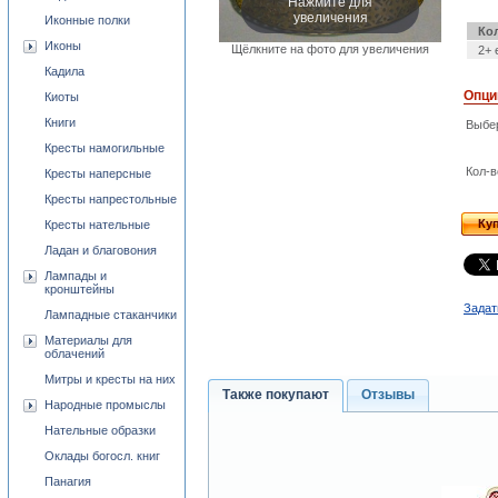
Нажмите для
увеличения
Иконные полки
Ко
Иконы
Щёлкните на фото для увеличения
2+ 
Кадила
Опци
Киоты
Книги
Выбе
Кресты намогильные
Кол-в
Кресты наперсные
Кресты напрестольные
Ку
Кресты нательные
Ладан и благовония
Лампады и
кронштейны
Задат
Лампадные стаканчики
Материалы для
облачений
Митры и кресты на них
Также покупают
Отзывы
Народные промыслы
Нательные образки
Оклады богосл. книг
Панагия