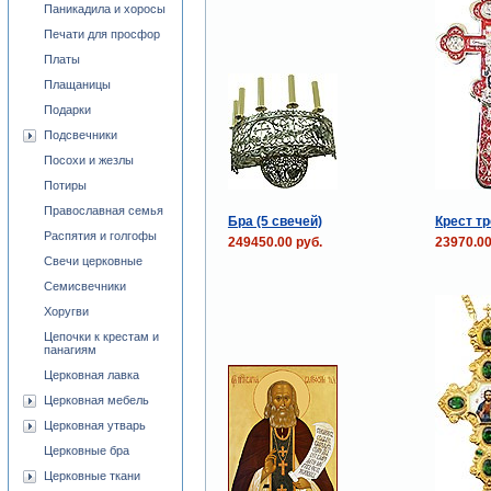
Паникадила и хоросы
Печати для просфор
Платы
Плащаницы
Подарки
Подсвечники
Посохи и жезлы
Потиры
Православная семья
Бра (5 свечей)
Крест т
Распятия и голгофы
249450.00 руб.
23970.00
Свечи церковные
Семисвечники
Хоругви
Цепочки к крестам и
панагиям
Церковная лавка
Церковная мебель
Церковная утварь
Церковные бра
Церковные ткани