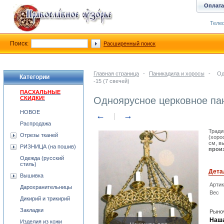
Оплата
Телеф
Поиск:
Расширенный поиск
Главная страница
-
Паникадила и хоросы
-
Од
Категории
-15 (7 свечей)
ПАСХАЛЬНЫЕ
СКИДКИ!
Одноярусное церковное пани
НОВОЕ
←
→
Распродажа
Тради
Отрезы тканей
(хоро
см, в
РИЗНИЦА (на пошив)
произ
Одежда (русский
стиль)
Дета
Вышивка
Арти
Дарохранительницы
Вес
Дикирий и трикирий
Закладки
Рыноч
Наша
Изделия из кожи