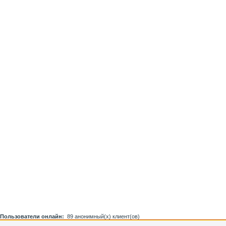
Пользователи онлайн:
89 анонимный(х) клиент(ов)