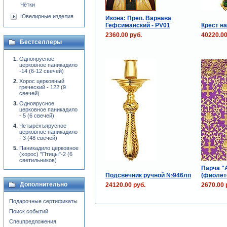
Чётки
Ювелирные изделия
Икона: Преп. Варнава
Гефсиманский - PV01
Крест н
2360.00 руб.
40220.00
Бестселлеры
Одноярусное
церковное паникадило
-14 (6-12 свечей)
Хорос церковный
греческий - 122 (9
свечей)
Одноярусное
церковное паникадило
- 5 (6 свечей)
Четырёхъярусное
церковное паникадило
- 3 (48 свечей)
Паникадило церковное
(хорос) "Птицы"-2 (6
светильников)
Парча "
Подсвечник ручной №946лп
(фиолет
Дополнительно
24120.00 руб.
2670.00 
Подарочные сертификаты
Поиск событий
Спецпредложения