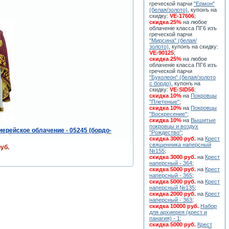
греческой парчи
"Ермон"
(белая/золото)
, купонъ на
скидку:
VE-17606
;
скидка 25%
на любое
облаченiе класса ПГ6 изъ
греческой парчи
"Мирсина" (белая/
золото)
, купонъ на скидку:
VE-90125
;
скидка 25%
на любое
облаченiе класса ПГ6 изъ
греческой парчи
"Буколеон" (белая/золото
с бордо)
, купонъ на
скидку:
VE-SID56
;
скидка 10%
на
Покровцы
"Плетеные"
;
скидка 10%
на
Покровцы
"Воскресение"
;
скидка 10%
на
Вышитые
покровцы и воздух
иерейское облачение - 05245 (бордо-
"Рождество"
;
скидка 3000 руб.
на
Крест
священника наперсный
уб.
№155
;
скидка 3000 руб.
на
Крест
наперсный - 364
;
скидка 5000 руб.
на
Крест
наперсный - 365
;
скидка 5000 руб.
на
Крест
наперсный №135
;
скидка 2000 руб.
на
Крест
наперсный - 363
;
скидка 10000 руб.
Набор
для архиерея (крест и
панагия) - 1
;
скидка 5000 руб.
Крест