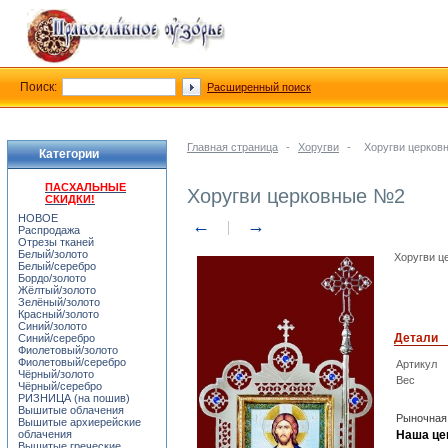
Поиск:
Расширенный поиск
Главная страница
-
Хоругви
-
Хоругви церков
Категории
ПАСХАЛЬНЫЕ
Хоругви церковные №2
СКИДКИ!
НОВОЕ
←
→
Распродажа
Отрезы тканей
Белый/золото
Хоругви це
Белый/серебро
Бордо/золото
Жёлтый/золото
Зелёный/золото
Красный/золото
Синий/золото
Детали
Синий/серебро
Фиолетовый/золото
Фиолетовый/серебро
Артикул
Чёрный/золото
Вес
Чёрный/серебро
РИЗНИЦА (на пошив)
Вышитые облачения
Рыночная
Вышитые архиерейские
облачения
Наша це
Вышитые греческие