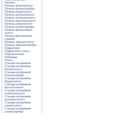
Пелены
Пелены белые/золото
Пелены белые/серебро
Пелены бордо/золото
Пелены жёлтые/золото
Пелены зелёные/золото
Пелены красные/золото
Пелены синие/золото
Пелены синие/серебро
Пелены фиолетовые/
золото
Пелены фиолетовые/
серебро
Пелены чёрные/золото
Пелены чёрные/серебро
Подризники
Подрясники и рясы
Подсаккосники
Покровцы
Пояса
Стихари алтарников
Стихари алтарников
белые/золото
Стихари алтарников
белые/серебро
Стихари алтарников
бордо/золото
Стихари алтарников
жёлтые/золото
Стихари алтарников
зелёные/золото
Стихари алтарников
красные/золото
Стихари алтарников
синие/золото
Стихари алтарников
синие/серебро