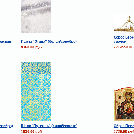
Хорос церк
овский
Парча "Эгина" (белая/серебро)
свечей)
9360.00 руб.
2714550.00
еребро)
Шёлк "Путивль" (синий/золото)
Образ Прес
1930.00 руб.
2720.00 руб