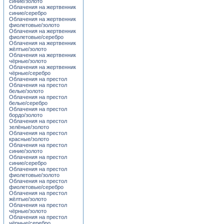
синие/золото
Облачения на жертвенник
синие/серебро
Облачения на жертвенник
фиолетовые/золото
Облачения на жертвенник
фиолетовые/серебро
Облачения на жертвенник
жёлтые/золото
Облачения на жертвенник
чёрные/золото
Облачения на жертвенник
чёрные/серебро
Облачения на престол
Облачения на престол
белые/золото
Облачения на престол
белые/серебро
Облачения на престол
бордо/золото
Облачения на престол
зелёные/золото
Облачения на престол
красные/золото
Облачения на престол
синие/золото
Облачения на престол
синие/серебро
Облачения на престол
фиолетовые/золото
Облачения на престол
фиолетовые/серебро
Облачения на престол
жёлтые/золото
Облачения на престол
чёрные/золото
Облачения на престол
чёрные/серебро