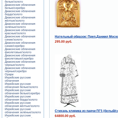
белые/золото
Диаконские облачения
белые/серебро
Диаконские облачения
бордо/золото
Диаконские облачения
жёлтые/золото
Диаконские облачения
зелёные/золото
Диаконские облачения
красные/золото
Нательный образок: Преп.Даниил Моск
Диаконские облачения
синие/золото
295.00 руб.
Диаконские облачения
синие/серебро
Диаконские облачения
фиолетовые/золото
Диаконские облачения
фиолетовые/серебро
Диаконские облачения
чёрные/золото
Диаконские облачения
чёрные/серебро
Орари
Иерейские русские
облачения
Иерейские русские
облачения белые/золото
Иерейские русские
облачения белые/серебро
Иерейские русские
облачения бордо/золото
Иерейские русские
облачения жёлтые/золото
Иерейские русские
Стихарь клирика из парчи ПГ5 (белый/с
облачения зелёные/золото
Иерейские русские
64800.00 руб.