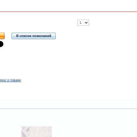
ь
В список пожеланий
прос о товаре