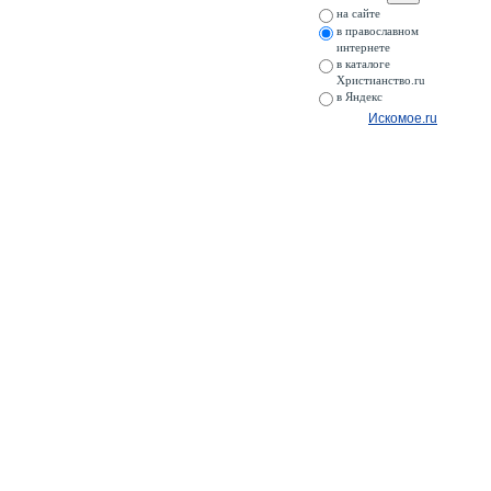
на сайте
в православном
интернете
в каталоге
Христианство.ru
в Яндекс
Искомое.ru