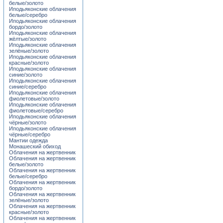
белые/золото
Иподьяконские облачения
белые/серебро
Иподьяконские облачения
бордо/золото
Иподьяконские облачения
жёлтые/золото
Иподьяконские облачения
зелёные/золото
Иподьяконские облачения
красные/золото
Иподьяконские облачения
синие/золото
Иподьяконские облачения
синие/серебро
Иподьяконские облачения
фиолетовые/золото
Иподьяконские облачения
фиолетовые/серебро
Иподьяконские облачения
чёрные/золото
Иподьяконские облачения
чёрные/серебро
Мантии одежда
Монашеский обиход
Облачения на жертвенник
Облачения на жертвенник
белые/золото
Облачения на жертвенник
белые/серебро
Облачения на жертвенник
бордо/золото
Облачения на жертвенник
зелёные/золото
Облачения на жертвенник
красные/золото
Облачения на жертвенник