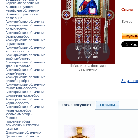
иерейские облачения
Вышитые русские
Опции
иерейские облачения
Вышитые диаконские
облачения
Архиерейские облачения
Кол-во
Архиерейские облачения
белые/золото
Архиерейские облачения
Купит
белые/серебро
Архиерейские облачения
бордо/золото
Проведите
Архиерейские облачения
жёлтые/золото
поверх для
Архиерейские облачения
увеличения
зелёные/золото
Архиерейские облачения
Щёлкните на фото для
красные/золото
увеличения
Архиерейские облачения
синие/золото
Архиерейские облачения
синие/серебро
Задать во
Архиерейские облачения
фиолетовые/золото
Архиерейские облачения
фиолетовые/серебро
Архиерейские облачения
чёрные/золото
Также покупают
Отзывы
Архиерейские облачения
чёрные/серебро
Малые омофоры
Разное
Головные уборы
Камилавки и клобуки
Скуфьи
Диаконские облачения
Диаконские облачения