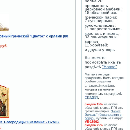
болѣе 20
предметовъ
церковной мебели;
18 облаченiй изъ
греческой парчи;
7 сувенирныхъ
колокольчиковъ;
11 запрестольныхъ
крестовъ и иконъ;
овный греческий "Цветок" с орлами (80
33 паникадила и
хороса;
11 хоругвей;
 руб.
и другая утварь.
Вы можете
посмотрѣть ихъ въ
раздѣлѣ
"Новое"
.
Мы такъ же рады
предложить Вамъ сегодня
особыя скидки на
ѣ
ѣ
сл
дующiя изд
лiя,
которыя вы можете
ѣ
ѣ
ѣ
посмотр
ть въ разд
л
СКИДКИ!
:
скидка 15%
на любое
облаченiе класса ПГ6 изъ
греческой парчи
"Букет
Эллады" (белая/золото с
бордо)
, купонъ на скидку:
VE-18962
;
в. Богородицы 'Знамение' - BZN02
скидка 25%
на любое
.
облаченiе класса ПГ6 изъ