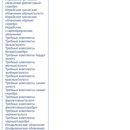
облачения фиолетовые/
серебро
Иерейские греческие
облачения чёрные/золото
Иерейские греческие
облачения чёрные/
серебро
Иерейские
старообрядческие
облачения
Требные комплекты
Требные комплекты
белые/золото
Требные комплекты
белые/серебро
Требные комплекты бордо/
золото
Требные комплекты
жёлтые/золото
Требные комплекты
зелёные/золото
Требные комплекты
красные/золото
Требные комплекты синие/
золото
Требные комплекты синие/
серебро
Требные комплекты
фиолетовые/золото
Требные комплекты
фиолетовые/серебро
Требные комплекты
чёрные/золото
Требные комплекты
чёрные/серебро
Иподьяконские облачения
Иподьяконские облачения