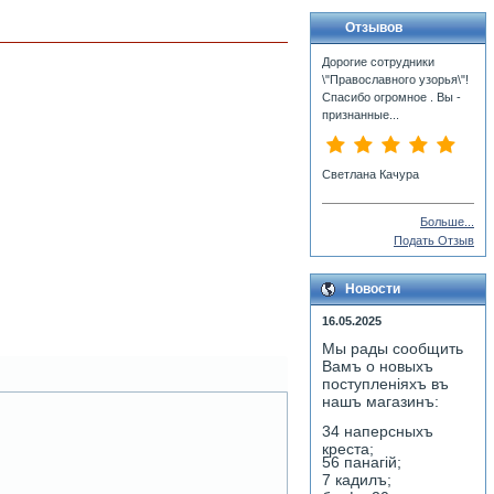
Отзывов
Дорогие сотрудники
\"Православного узорья\"!
Спасибо огромное . Вы -
признанные...
Светлана Качура
Больше...
Подать Отзыв
Новости
16.05.2025
Мы рады сообщить
Вамъ о новыхъ
поступленiяхъ въ
нашъ магазинъ:
34 наперсныхъ
креста;
56 панагiй;
7 кадилъ;