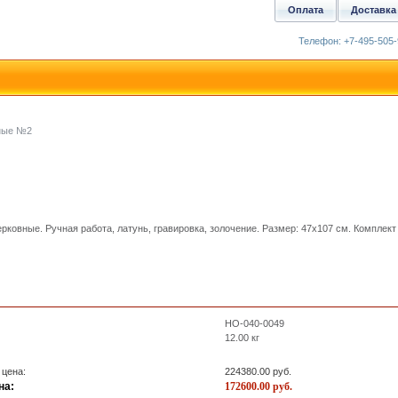
Оплата
Доставка
Телефон: +7-495-505-
ные №2
рковные. Ручная работа, латунь, гравировка, золочение. Размер: 47x107 см. Комплект 
HO-040-0049
12.00
кг
 цена:
224380.00
руб.
на:
172600.00
руб.