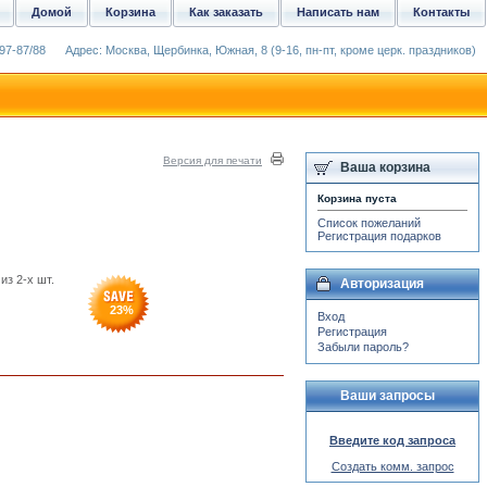
Домой
Корзина
Как заказать
Написать нам
Контакты
97-87/88
Адрес: Москва, Щербинка, Южная, 8 (9-16, пн-пт, кроме церк. праздников)
Версия для печати
Ваша корзина
Корзина пуста
Список пожеланий
Регистрация подарков
из 2-х шт.
Авторизация
23
%
Вход
Регистрация
Забыли пароль?
Ваши запросы
Введите код запроса
Создать комм. запрос