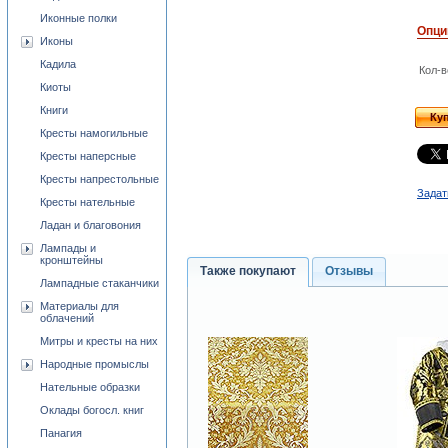
Иконные полки
Опци
Иконы
Кадила
Кол-в
Киоты
Книги
Ку
Кресты намогильные
Кресты наперсные
Кресты напрестольные
Задат
Кресты нательные
Ладан и благовония
Лампады и
кронштейны
Также покупают
Отзывы
Лампадные стаканчики
Материалы для
облачений
Митры и кресты на них
Народные промыслы
Нательные образки
Оклады богосл. книг
Панагия