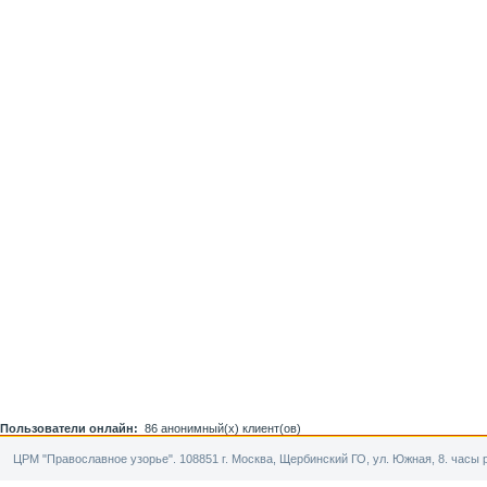
Пользователи онлайн:
86 анонимный(х) клиент(ов)
ЦРМ "Православное узорье". 108851 г. Москва, Щербинский ГО, ул. Южная, 8. часы р