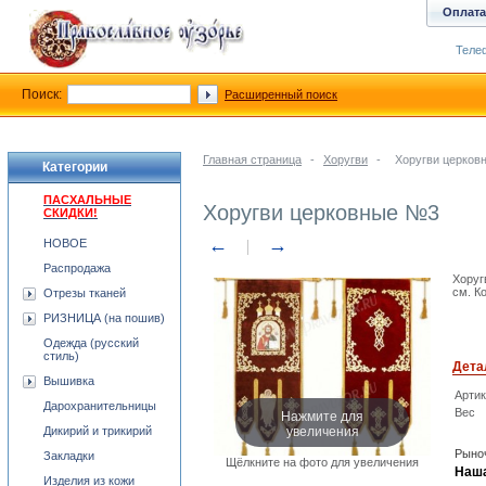
Оплата
Телеф
Поиск:
Расширенный поиск
Главная страница
-
Хоругви
-
Хоругви церков
Категории
ПАСХАЛЬНЫЕ
Хоругви церковные №3
СКИДКИ!
←
→
НОВОЕ
Распродажа
Хоруг
см. К
Отрезы тканей
РИЗНИЦА (на пошив)
Одежда (русский
стиль)
Дета
Вышивка
Арти
Дарохранительницы
Нажмите для
Вес
увеличения
Дикирий и трикирий
Рыноч
Закладки
Щёлкните на фото для увеличения
Наша
Изделия из кожи