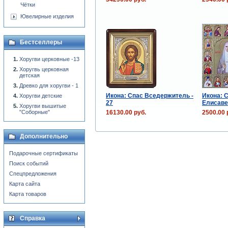
Чётки
Ювелирные изделия
Бестселлеры
Хоругви церковные -13
Хоругвь церковная
детская
Древко для хоругви - 1
Икона: Спас Вседержитель -
Икона: С
Хоругви детские
27
Елисаве
Хоругви вышитые
16130.00 руб.
2500.00 
"Соборные"
Дополнительно
Подарочные сертификаты
Поиск событий
Спецпредложения
Карта сайта
Карта товаров
Справка