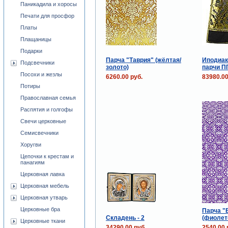
Паникадила и хоросы
Печати для просфор
Платы
Плащаницы
Подарки
Парча "Таврия" (жёлтая/
Иподиак
Подсвечники
золото)
парчи П
Посохи и жезлы
6260.00 руб.
83980.00
Потиры
Православная семья
Распятия и голгофы
Свечи церковные
Семисвечники
Хоругви
Цепочки к крестам и
панагиям
Церковная лавка
Церковная мебель
Церковная утварь
Церковные бра
Парча "
Складень - 2
(фиолет
Церковные ткани
34290.00 руб.
2540.00 