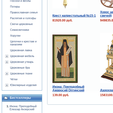
Посохи и жезлы
Потиры
Хорос ц
Православная семья
Крест напрестольный №15-1
свечей)
Распятия и голгофы
81920.00 руб.
949835.0
Свечи церковные
Семисвечники
Хоругви
Цепочки к крестам и
панагиям
Церковная лавка
Церковная мебель
Церковная утварь
Церковные бра
Церковные ткани
Чётки
Ювелирные изделия
Икона: Преподобный
Амвросий Оптинский
Дарохра
139.00 руб.
1583100.
Бестселлеры
Икона: Преподобный
Елеазар Анзерский