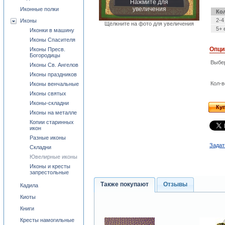
Нажмите для
увеличения
Иконные полки
Ко
2-4
Иконы
Щёлкните на фото для увеличения
5+ 
Иконки в машину
Иконы Спасителя
Опци
Иконы Пресв.
Богородицы
Выбе
Иконы Св. Ангелов
Иконы праздников
Кол-в
Иконы венчальные
Иконы святых
Иконы-складни
Ку
Иконы на металле
Копии старинных
икон
Разные иконы
Задат
Складни
Ювелирные иконы
Иконы и кресты
запрестольные
Также покупают
Отзывы
Кадила
Киоты
Книги
Кресты намогильные