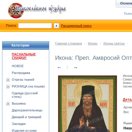
Оплата
Телеф
Поиск:
Расширенный поиск
Главная страница
-
Иконы
-
Иконы святых
-
Категории
ПАСХАЛЬНЫЕ
Икона: Преп. Амвросий Оп
СКИДКИ!
←
→
НОВОЕ
Распродажа
Икона
Свирс
Отрезы тканей
Алекс
РИЗНИЦА (на пошив)
тисне
Одежда (русский
стиль)
Дета
Вышивка
Арти
Дарохранительницы
Вес
Дикирий и трикирий
Рыноч
Закладки
Наша
Изделия из кожи