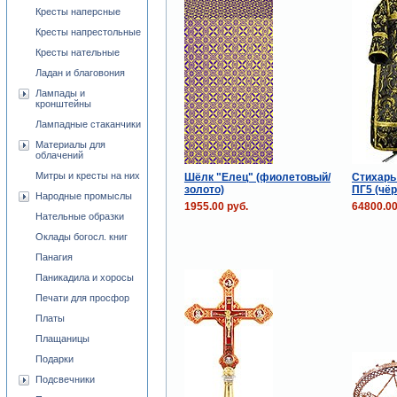
Кресты наперсные
Кресты напрестольные
Кресты нательные
Ладан и благовония
Лампады и
кронштейны
Лампадные стаканчики
Материалы для
облачений
Митры и кресты на них
Шёлк "Елец" (фиолетовый/
Стихарь
золото)
ПГ5 (чё
Народные промыслы
1955.00 руб.
64800.00
Нательные образки
Оклады богосл. книг
Панагия
Паникадила и хоросы
Печати для просфор
Платы
Плащаницы
Подарки
Подсвечники