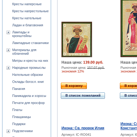
Кресты наперсные
Кресты напрестольные
Кресты нательные
Ладан и благовония
Лампады и
кронштейны
Лампадные стаканчики
Материалы для
облачений
Митры и кресты на них
Наша цена:
139.00 руб.
Наша це
Народные промыслы
Рыночная цена:
157.07 руб.
Рыночная 
экономия 12%
экономия
Нательные образки
Оклады богосл. книг
В корзину
В корз
Панагия
В список пожеланий
В спис
Паникадила и хоросы
Печати для просфор
Платы
Плащаницы
Икона: С
Подарки
Икона: Св. пророк Илия
Констант
Подсвечники
Артикул: IC-RO041
Артикул: 