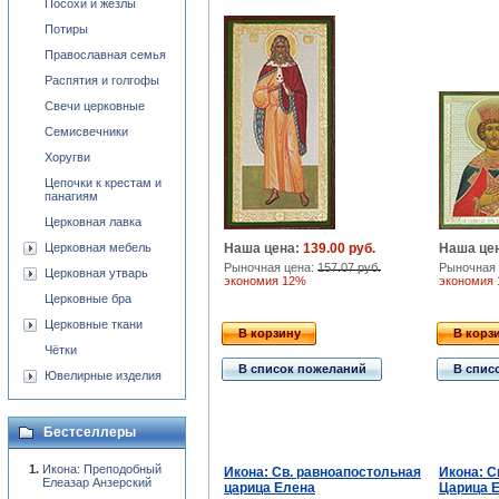
Посохи и жезлы
Потиры
Православная семья
Распятия и голгофы
Свечи церковные
Семисвечники
Хоругви
Цепочки к крестам и
панагиям
Церковная лавка
Церковная мебель
Наша цена:
139.00 руб.
Наша це
Рыночная цена:
157.07 руб.
Рыночная 
Церковная утварь
экономия 12%
экономия
Церковные бра
Церковные ткани
В корзину
В корз
Чётки
В список пожеланий
В спис
Ювелирные изделия
Бестселлеры
Икона: Преподобный
Икона: Св. равноапостольная
Икона: С
Елеазар Анзерский
царица Елена
Царица Е