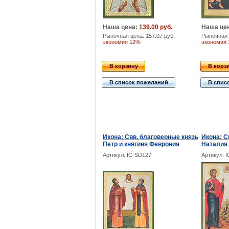
Наша цена:
139.00 руб.
Наша це
Рыночная цена:
157.07 руб.
Рыночная 
экономия 12%
экономия
В корзину
В корз
В список пожеланий
В спис
Икона: Свв. благоверные князь
Икона: С
Петр и княгиня Феврония
Наталия
Артикул: IC-SD127
Артикул: 