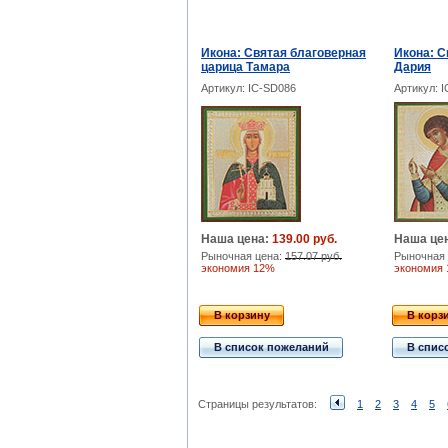
Икона: Святая благоверная
Икона: С
царица Тамара
Дария
Артикул: IC-SD086
Артикул: 
Наша цена:
139.00 руб.
Наша це
Рыночная цена:
157.07 руб.
Рыночная 
экономия 12%
экономия
В корзину
В корз
В список пожеланий
В спис
Страницы результатов:
1
2
3
4
5