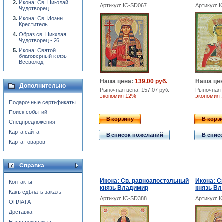
Икона: Св. Николай
Артикул: IC-SD067
Артикул: 
Чудотворец
Икона: Св. Иоанн
Креститель
Образ св. Николая
Чудотворец - 26
Икона: Святой
благоверный князь
Всеволод
Наша цена:
139.00 руб.
Наша це
Дополнительно
Рыночная цена:
157.07 руб.
Рыночная 
экономия 12%
экономия
Подарочные сертификаты
Поиск событий
В корзину
В корз
Спецпредложения
Карта сайта
В список пожеланий
В спис
Карта товаров
Справка
Икона: Св. равноапостольный
Икона: С
Контакты
князь Владимир
князь Вл
Какъ сдѣлать заказъ
Артикул: IC-SD388
Артикул: 
ОПЛАТА
Доставка
Наши реквизиты