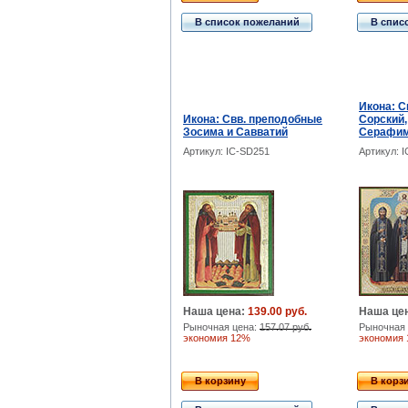
В список пожеланий
В спис
Икона: С
Икона: Свв. преподобные
Сорский,
Зосима и Савватий
Серафим
Артикул: IC-SD251
Артикул: 
Наша цена:
139.00 руб.
Наша це
Рыночная цена:
157.07 руб.
Рыночная 
экономия 12%
экономия
В корзину
В корз