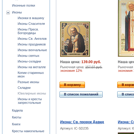
Иконные полки
Иконы
Иконки в машину
Иконы Спасителя
Иконы Пресв.
Богородицы
Иконы Св. Ангелов
Иконы праздников
Иконы венчальные
Иконы святых
Иконы-складни
Наша цена:
139.00 руб.
Наша це
Иконы на металле
Рыночная цена:
157.07 руб.
Рыночная 
экономия 12%
экономия
Копии старинных
икон
Разные иконы
В корзину
В корз
Складни
Ювелирные иконы
В список пожеланий
В спис
Иконы и кресты
запрестольные
Кадила
Киоты
Икона: Св. пророк Давид
Икона: С
Книги
Артикул: IC-SD235
Артикул: 
Кресты намогильные