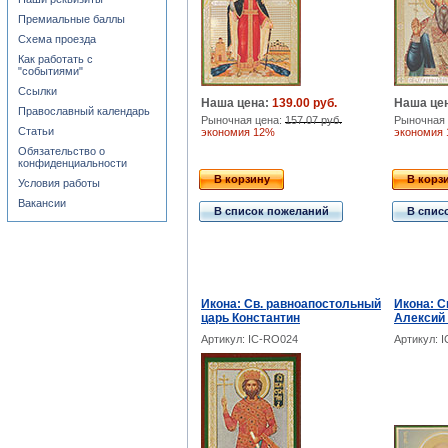
Премиальные баллы
Схема проезда
Как работать с
"событиями"
Ссылки
Наша цена:
139.00 руб.
Наша це
Православный календарь
Рыночная цена:
157.07 руб.
Рыночная 
Статьи
экономия 12%
экономия
Обязательство о
конфиденциальности
В корзину
В корз
Условия работы
Вакансии
В список пожеланий
В спис
Икона: Св. равноапостольный
Икона: С
царь Константин
Алексий
Артикул: IC-RO024
Артикул: 