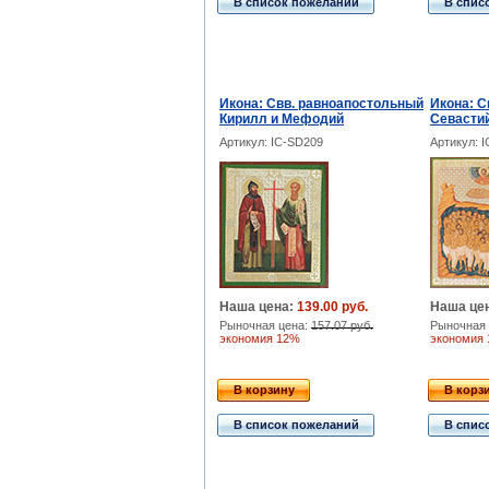
В список пожеланий
В спис
Икона: Свв. равноапостольный
Икона: С
Кирилл и Мефодий
Севасти
Артикул: IC-SD209
Артикул: 
Наша цена:
139.00 руб.
Наша це
Рыночная цена:
157.07 руб.
Рыночная 
экономия 12%
экономия
В корзину
В корз
В список пожеланий
В спис