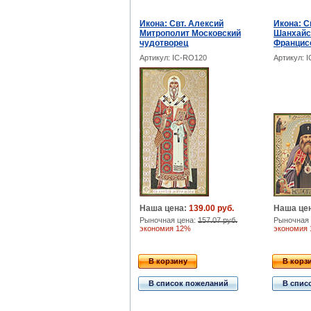
Икона: Свт. Алексий
Икона: С
Митрополит Московский
Шанхайск
чудотворец
Францис
Артикул: IC-RO120
Артикул: 
Наша цена:
139.00 руб.
Наша це
Рыночная цена:
157.07 руб.
Рыночная 
экономия 12%
экономия
В корзину
В корз
В список пожеланий
В спис