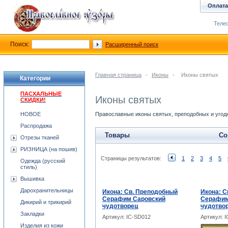
Оплата
Телеф
Поиск:
Расширенный поиск
Главная страница
-
Иконы
-
Иконы святых
Категории
ПАСХАЛЬНЫЕ
Иконы святых
СКИДКИ!
НОВОЕ
Православные иконы святых, преподобных и угодн
Распродажа
Товары
Со
Отрезы тканей
РИЗНИЦА (на пошив)
Страницы результатов:
1
2
3
4
5
Одежда (русский
стиль)
Вышивка
Дарохранительницы
Икона: Св. Преподобный
Икона: С
Серафим Саровский
Серафим
Дикирий и трикирий
чудотворец
чудотвор
Закладки
Артикул: IC-SD012
Артикул: 
Изделия из кожи