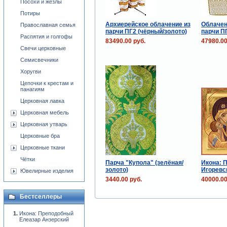
Посохи и жезлы
Потиры
Архиерейское облачение из
Облачен
Православная семья
парчи ПГ2 (чёрный/золото)
парчи П
Распятия и голгофы
83490.00 руб.
47980.00
Свечи церковные
Семисвечники
Хоругви
Цепочки к крестам и
панагиям
Церковная лавка
Церковная мебель
Церковная утварь
Церковные бра
Церковные ткани
Чётки
Парча "Купола" (зелёная/
Икона: 
золото)
Игоревск
Ювелирные изделия
3440.00 руб.
40000.00
Бестселлеры
Икона: Преподобный
Елеазар Анзерский