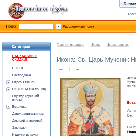
Оплата
Телеф
Поиск:
Расширенный поиск
Главная страница
-
Иконы
-
Иконы святых
-
Категории
ПАСХАЛЬНЫЕ
Икона: Св. Царь-Мученик Ни
СКИДКИ!
←
→
НОВОЕ
Распродажа
Икона
Мучен
Отрезы тканей
тисне
РИЗНИЦА (на пошив)
Одежда (русский
стиль)
Дета
Вышивка
Арти
Дарохранительницы
Вес
Дикирий и трикирий
Рыноч
Закладки
Наша
Изделия из кожи