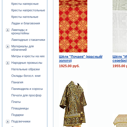
Кресты наперсные
Кресты напрестольные
Кресты нательные
Ладан и благовония
Лампады и
кронштейны
Лампадные стаканчики
Материалы для
облачений
Митры и кресты на них
Шёлк "Почаев" (красный/
Шёлк "И
золото)
серебро
Народные промыслы
1925.00 руб.
1955.00 
Нательные образки
Оклады богосл. книг
Панагия
Паникадила и хоросы
Печати для просфор
Платы
Плащаницы
Подарки
Подсвечники