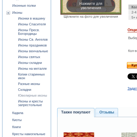
Нажмите для
Иконные полки
увеличения
Ко
2-4
Иконы
Щёлкните на фото для увеличения
5+ 
Иконки в машину
Иконы Спасителя
Опци
Иконы Пресв.
Богородицы
Выбе
Иконы Св. Ангелов
Иконы праздников
Кол-в
Иконы венчальные
Иконы святых
Иконы-складни
Ку
Иконы на металле
Копии старинных
икон
Разные иконы
Задат
Складни
Ювелирные иконы
Иконы и кресты
запрестольные
Также покупают
Отзывы
Кадила
Киоты
Книги
Кресты намогильные