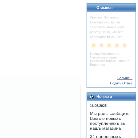
Отзывов
Христос Воскресе!
Благодарим Вас за
хорошо выполненную
работу, за то, что все
особенности нашего...
Ирина Алексеевна
Пыченкова, храм
Всемилостивого Спаса в
Воронове
Больше...
Подать Отзыв
Новости
16.05.2025
Мы рады сообщить
Вамъ о новыхъ
поступленiяхъ въ
нашъ магазинъ:
34 наперсныхъ