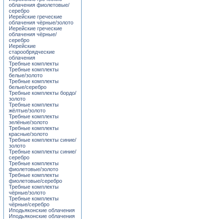
облачения фиолетовые/
серебро
Иерейские греческие
облачения чёрные/золото
Иерейские греческие
облачения чёрные/
серебро
Иерейские
старообрядческие
облачения
Требные комплекты
Требные комплекты
белые/золото
Требные комплекты
белые/серебро
Требные комплекты бордо/
золото
Требные комплекты
жёлтые/золото
Требные комплекты
зелёные/золото
Требные комплекты
красные/золото
Требные комплекты синие/
золото
Требные комплекты синие/
серебро
Требные комплекты
фиолетовые/золото
Требные комплекты
фиолетовые/серебро
Требные комплекты
чёрные/золото
Требные комплекты
чёрные/серебро
Иподьяконские облачения
Иподьяконские облачения