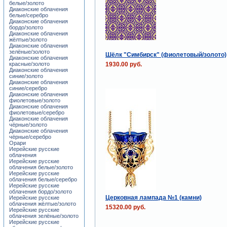
белые/золото
Диаконские облачения
белые/серебро
Диаконские облачения
бордо/золото
Диаконские облачения
жёлтые/золото
Диаконские облачения
зелёные/золото
Шёлк "Симбирск" (фиолетовый/золото)
Диаконские облачения
1930.00 руб.
красные/золото
Диаконские облачения
синие/золото
Диаконские облачения
синие/серебро
Диаконские облачения
фиолетовые/золото
Диаконские облачения
фиолетовые/серебро
Диаконские облачения
чёрные/золото
Диаконские облачения
чёрные/серебро
Орари
Иерейские русские
облачения
Иерейские русские
облачения белые/золото
Иерейские русские
облачения белые/серебро
Иерейские русские
облачения бордо/золото
Церковная лампада №1 (камни)
Иерейские русские
облачения жёлтые/золото
15320.00 руб.
Иерейские русские
облачения зелёные/золото
Иерейские русские