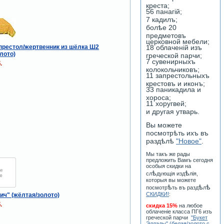
креста;
56 панагiй;
7 кадилъ;
болѣе 20
предметовъ
церковной мебели;
престол/жертвенник из шёлка Ш2
18 облаченiй изъ
лото)
греческой парчи;
7 сувенирныхъ
.
колокольчиковъ;
11 запрестольныхъ
крестовъ и иконъ;
33 паникадила и
хороса;
11 хоругвей;
и другая утварь.
Вы можете
посмотрѣть ихъ въ
раздѣлѣ
"Новое"
.
Мы такъ же рады
предложить Вамъ сегодня
особыя скидки на
ѣ
ѣ
сл
дующiя изд
лiя,
которыя вы можете
ѣ
ѣ
ѣ
посмотр
ть въ разд
л
СКИДКИ!
:
ич" (жёлтая/золото)
.
скидка 15%
на любое
облаченiе класса ПГ6 изъ
греческой парчи
"Букет
Эллады" (белая/золото с