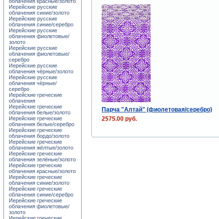
облачения красные/золото
Иерейские русские
облачения синие/золото
Иерейские русские
облачения синие/серебро
Иерейские русские
облачения фиолетовые/
золото
Иерейские русские
облачения фиолетовые/
серебро
Иерейские русские
облачения чёрные/золото
Иерейские русские
облачения чёрные/
серебро
Иерейские греческие
облачения
Иерейские греческие
Парча "Алтай" (фиолетовая/серебро)
облачения белые/золото
2575.00 руб.
Иерейские греческие
облачения белые/серебро
Иерейские греческие
облачения бордо/золото
Иерейские греческие
облачения жёлтые/золото
Иерейские греческие
облачения зелёные/золото
Иерейские греческие
облачения красные/золото
Иерейские греческие
облачения синие/золото
Иерейские греческие
облачения синие/серебро
Иерейские греческие
облачения фиолетовые/
золото
Иерейские греческие