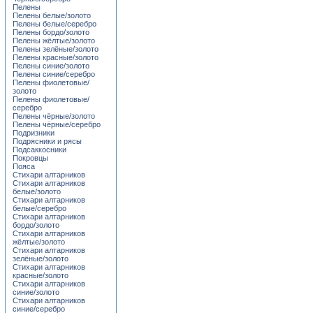
Пелены
Пелены белые/золото
Пелены белые/серебро
Пелены бордо/золото
Пелены жёлтые/золото
Пелены зелёные/золото
Пелены красные/золото
Пелены синие/золото
Пелены синие/серебро
Пелены фиолетовые/
золото
Пелены фиолетовые/
серебро
Пелены чёрные/золото
Пелены чёрные/серебро
Подризники
Подрясники и рясы
Подсаккосники
Покровцы
Пояса
Стихари алтарников
Стихари алтарников
белые/золото
Стихари алтарников
белые/серебро
Стихари алтарников
бордо/золото
Стихари алтарников
жёлтые/золото
Стихари алтарников
зелёные/золото
Стихари алтарников
красные/золото
Стихари алтарников
синие/золото
Стихари алтарников
синие/серебро