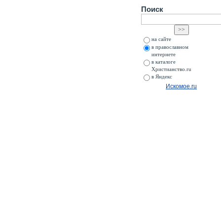
Поиск
на сайте
в православном
интернете
в каталоге
Христианство.ru
в Яндекс
Искомое.ru