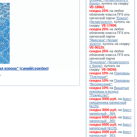
бордо)
, купонъ на скидку:
VE-18962
;
скидка 25%
на любое
облаченiе класса ПГ6 изъ
греческой парчи
"Ермон"
(белая/золото)
, купонъ на
скидку:
VE-17606
;
скидка 25%
на любое
облаченiе класса ПГ6 изъ
греческой парчи
"Мирсина" (белая/
золото)
, купонъ на скидку:
VE-90125
;
скидка 25%
на любое
облаченiе класса ПГ6 изъ
греческой парчи
"Буколеон" (белая/золото
с бордо)
, купонъ на
я корона" (синий/серебро)
скидку:
VE-SID56
;
скидка 10%
на
Покровцы
.
"Плетеные"
;
скидка 10%
на
Покровцы
"Воскресение"
;
скидка 10%
на
Вышитые
покровцы и воздух
"Рождество"
;
скидка 3000 руб.
на
Крест
священника наперсный
№155
;
скидка 3000 руб.
на
Крест
наперсный - 364
;
скидка 5000 руб.
на
Крест
наперсный - 365
;
скидка 5000 руб.
на
Крест
наперсный №135
;
скидка 2000 руб.
на
Крест
наперсный - 363
;