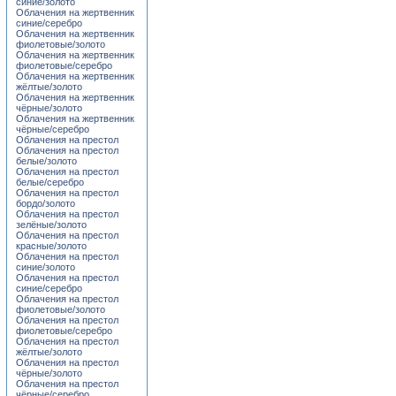
синие/золото
Облачения на жертвенник
синие/серебро
Облачения на жертвенник
фиолетовые/золото
Облачения на жертвенник
фиолетовые/серебро
Облачения на жертвенник
жёлтые/золото
Облачения на жертвенник
чёрные/золото
Облачения на жертвенник
чёрные/серебро
Облачения на престол
Облачения на престол
белые/золото
Облачения на престол
белые/серебро
Облачения на престол
бордо/золото
Облачения на престол
зелёные/золото
Облачения на престол
красные/золото
Облачения на престол
синие/золото
Облачения на престол
синие/серебро
Облачения на престол
фиолетовые/золото
Облачения на престол
фиолетовые/серебро
Облачения на престол
жёлтые/золото
Облачения на престол
чёрные/золото
Облачения на престол
чёрные/серебро