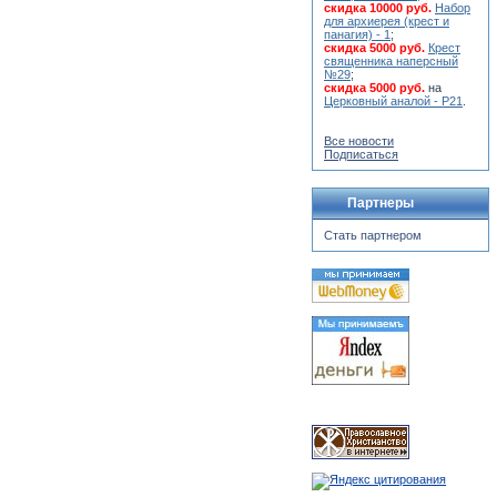
скидка 10000 руб.
Набор
для архиерея (крест и
панагия) - 1
;
скидка 5000 руб.
Крест
священника наперсный
№29
;
скидка 5000 руб.
на
Церковный аналой - Р21
.
Все новости
Подписаться
Партнеры
Стать партнером