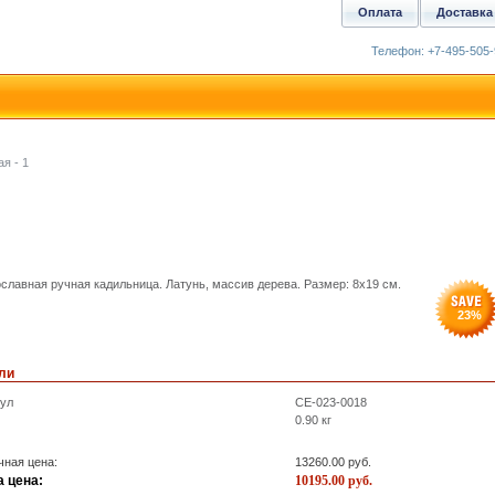
Оплата
Доставка
Телефон: +7-495-505-
я - 1
славная ручная кадильница. Латунь, массив дерева. Размер: 8x19 см.
23
%
ли
кул
CE-023-0018
0.90
кг
ная цена:
13260.00
руб.
 цена:
10195.00
руб.