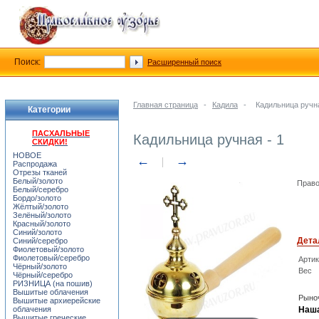
Поиск:
Расширенный поиск
Главная страница
-
Кадила
-
Кадильница ручна
Категории
ПАСХАЛЬНЫЕ
Кадильница ручная - 1
СКИДКИ!
НОВОЕ
←
→
Распродажа
Отрезы тканей
Белый/золото
Право
Белый/серебро
Бордо/золото
Жёлтый/золото
Зелёный/золото
Красный/золото
Синий/золото
Дета
Синий/серебро
Фиолетовый/золото
Фиолетовый/серебро
Арти
Чёрный/золото
Вес
Чёрный/серебро
РИЗНИЦА (на пошив)
Вышитые облачения
Рыноч
Вышитые архиерейские
облачения
Наша
Вышитые греческие