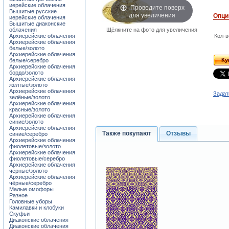
иерейские облачения
Проведите поверх
Вышитые русские
для увеличения
Опци
иерейские облачения
Вышитые диаконские
облачения
Щёлкните на фото для увеличения
Архиерейские облачения
Кол-в
Архиерейские облачения
белые/золото
Архиерейские облачения
Ку
белые/серебро
Архиерейские облачения
бордо/золото
Архиерейские облачения
жёлтые/золото
Архиерейские облачения
Задат
зелёные/золото
Архиерейские облачения
красные/золото
Архиерейские облачения
синие/золото
Архиерейские облачения
Также покупают
Отзывы
синие/серебро
Архиерейские облачения
фиолетовые/золото
Архиерейские облачения
фиолетовые/серебро
Архиерейские облачения
чёрные/золото
Архиерейские облачения
чёрные/серебро
Малые омофоры
Разное
Головные уборы
Камилавки и клобуки
Скуфьи
Диаконские облачения
Диаконские облачения