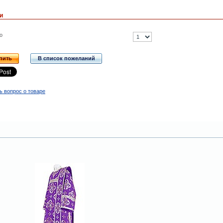
и
о
пить
В список пожеланий
ь вопрос о товаре