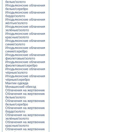
белые/золото
Иподьяконские облачения
белые/серебро
Иподьяконские облачения
бордо/золото
Иподьяконские облачения
жёлтые/золото
Иподьяконские облачения
зелёные/золото
Иподьяконские облачения
красные/золото
Иподьяконские облачения
синие/золото
Иподьяконские облачения
синие/серебро
Иподьяконские облачения
фиолетовые/золото
Иподьяконские облачения
фиолетовые/серебро
Иподьяконские облачения
чёрные/золото
Иподьяконские облачения
чёрные/серебро
Мантии одежда
Монашеский обиход
Облачения на жертвенник
Облачения на жертвенник
белые/золото
Облачения на жертвенник
белые/серебро
Облачения на жертвенник
бордо/золото
Облачения на жертвенник
зелёные/золото
Облачения на жертвенник
красные/золото
Облачения на жертвенник