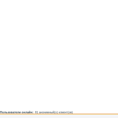
Пользователи онлайн:
81 анонимный(х) клиент(ов)