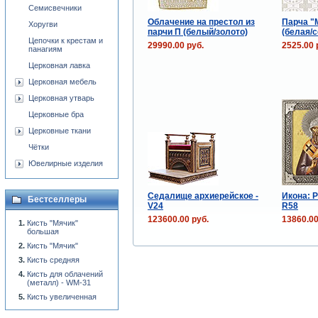
Семисвечники
Облачение на престол из
Парча "
Хоругви
парчи П (белый/золото)
(белая/
Цепочки к крестам и
29990.00 руб.
2525.00 
панагиям
Церковная лавка
Церковная мебель
Церковная утварь
Церковные бра
Церковные ткани
Чётки
Ювелирные изделия
Седалище архиерейское -
Икона: 
Бестселлеры
V24
R58
123600.00 руб.
13860.00
Кисть "Мячик"
большая
Кисть "Мячик"
Кисть средняя
Кисть для облачений
(металл) - WM-31
Кисть увеличенная