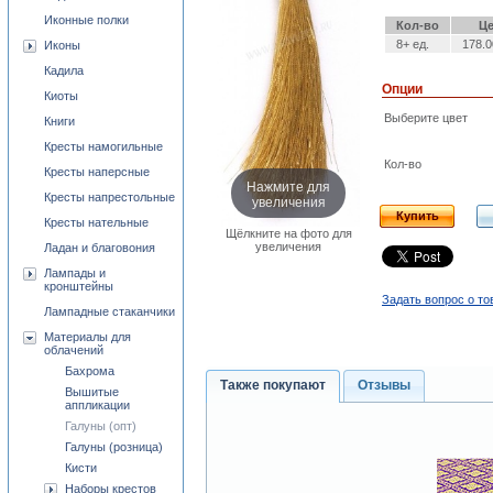
Иконные полки
Кол-во
Ц
8+ ед.
178.0
Иконы
Кадила
Опции
Киоты
Выберите цвет
Книги
Кресты намогильные
Кол-во
Кресты наперсные
Нажмите для
Кресты напрестольные
увеличения
Купить
Кресты нательные
Щёлкните на фото для
увеличения
Ладан и благовония
Лампады и
кронштейны
Задать вопрос о то
Лампадные стаканчики
Материалы для
облачений
Бахрома
Также покупают
Отзывы
Вышитые
аппликации
Галуны (опт)
Галуны (розница)
Кисти
Наборы крестов