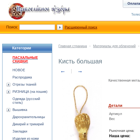
Оплата
Телеф
Поиск:
Расширенный поиск
Главная страница
-
Материалы для облачений
-
Категории
ПАСХАЛЬНЫЕ
Кисть большая
СКИДКИ!
←
→
НОВОЕ
Распродажа
Качественная метал
Отрезы тканей
РИЗНИЦА (на пошив)
Одежда (русский
стиль)
Детали
Вышивка
Артикул
Дарохранительницы
Вес
Дикирий и трикирий
Рыночная цена:
Закладки
Наша цена:
Изделия из кожи