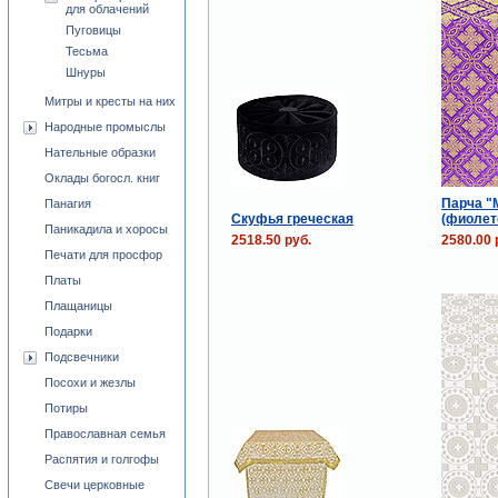
для облачений
Пуговицы
Тесьма
Шнуры
Митры и кресты на них
Народные промыслы
Нательные образки
Оклады богосл. книг
Парча "
Панагия
Скуфья греческая
(фиолет
Паникадила и хоросы
2518.50 руб.
2580.00 
Печати для просфор
Платы
Плащаницы
Подарки
Подсвечники
Посохи и жезлы
Потиры
Православная семья
Распятия и голгофы
Свечи церковные