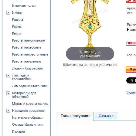
Дета
Иконные полки
Артик
Иконы
Вес
Кадила
Рыноч
Киоты
Наша
Книги
Кресты намогильные
Опци
Кресты наперсные
Нажмите для
Кресты напрестольные
увеличения
Кол-в
Кресты нательные
Щёлкните на фото для увеличения
Ладан и благовония
Ку
Лампады и
кронштейны
Лампадные стаканчики
Задат
Материалы для
облачений
Митры и кресты на них
Народные промыслы
Также покупают
Отзывы
Нательные образки
Оклады богосл. книг
Панагия