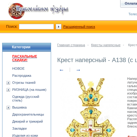
Оплата
Телеф
Поиск:
Расширенный поиск
Главная страница
-
Кресты наперсные
-
Крест
Категории
ПАСХАЛЬНЫЕ
Крест наперсный - А138 (с 
СКИДКИ!
←
→
НОВОЕ
Распродажа
Напер
латун
Отрезы тканей
гальв
РИЗНИЦА (на пошив)
специ
изобр
Одежда (русский
соста
стиль)
повре
встав
Вышивка
Камни
нахож
Дарохранительницы
крест
Распя
Дикирий и трикирий
задня
блеск
Закладки
Изделия из кожи