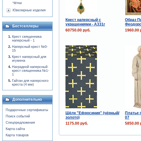
Чётки
Ювелирные изделия
Крест наперсный с
Образ П
украшениями - А331г
Феодоро
Бестселлеры
60750.00 руб.
1960.00 
Крест священника
наперсный - 1
Наперсный крест №0-
15
Крест наперсный для
игумена
Наградной наперсный
крест священника №1-
1
Гайтан для наперсного
креста (4 мм)
Дополнительно
Подарочные сертификаты
Шёлк "Ефросиния" (чёрный/
Платье 
Поиск событий
золото)
07
Спецпредложения
1175.00 руб.
5850.00 
Карта сайта
Карта товаров