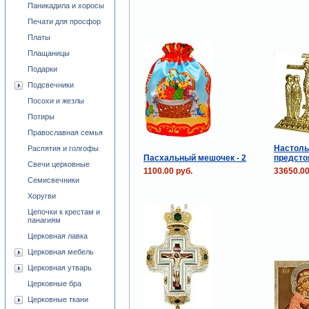
Паникадила и хоросы
Печати для просфор
Платы
Плащаницы
Подарки
Подсвечники
Посохи и жезлы
Потиры
Православная семья
Настоль
Распятия и голгофы
Пасхальный мешочек - 2
предст
Свечи церковные
1100.00 руб.
33650.00
Семисвечники
Хоругви
Цепочки к крестам и
панагиям
Церковная лавка
Церковная мебель
Церковная утварь
Церковные бра
Церковные ткани