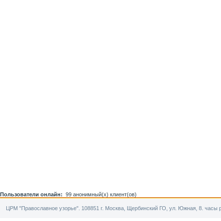
Пользователи онлайн:
99 анонимный(х) клиент(ов)
ЦРМ "Православное узорье". 108851 г. Москва, Щербинский ГО, ул. Южная, 8. часы р