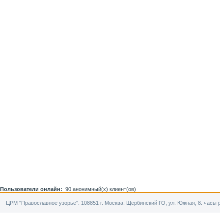
Пользователи онлайн:
90 анонимный(х) клиент(ов)
ЦРМ "Православное узорье". 108851 г. Москва, Щербинский ГО, ул. Южная, 8. часы р