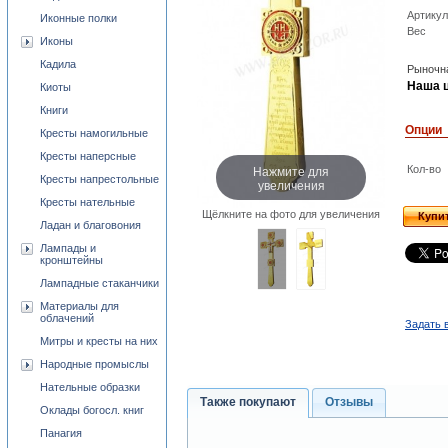
Артикул
Иконные полки
Вес
Иконы
Кадила
Рыночна
Наша ц
Киоты
Книги
Опции
Кресты намогильные
Кресты наперсные
Нажмите для
Кол-во
Кресты напрестольные
увеличения
Кресты нательные
Щёлкните на фото для увеличения
Купи
Ладан и благовония
Лампады и
кронштейны
Лампадные стаканчики
Материалы для
облачений
Задать 
Митры и кресты на них
Народные промыслы
Нательные образки
Также покупают
Отзывы
Оклады богосл. книг
Панагия