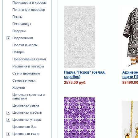
Паникадила и хоросы
Печати для просфор
Платы
Плащаницы
Подарки
Подсвечники
Посохи и жезлы
Потиры
Православная семья
Распятия и голгофы
Парча "Псков" (белая/
Архиере
Свечи церковные
серебро)
парчи П
Семисвечники
2575.00 руб.
83490.00
Хоругви
Цепочки к крестам и
панагиям
Церковная лавка
Церковная мебель
Церковная утварь
Церковные бра
Церковные ткани