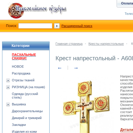
Оплата
Телеф
Поиск:
Расширенный поиск
Главная страница
-
Кресты напрестольные
-
К
Категории
ПАСХАЛЬНЫЕ
Крест напрестольный - А60
СКИДКИ!
←
→
НОВОЕ
Распродажа
Напрест
качеств
Отрезы тканей
способо
РИЗНИЦА (на пошив)
изделия
Распяти
Одежда (русский
нанесен
стиль)
покрыто
механич
Вышивка
Оконечн
камней-
Дарохранительницы
состоит
реализу
Дикирий и трикирий
бархатн
Закладки
Детал
Изделия из кожи