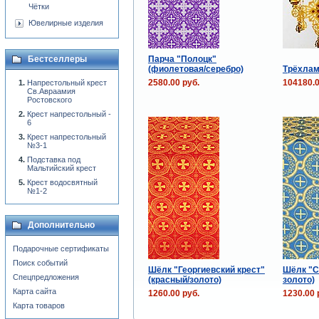
Чётки
Ювелирные изделия
Парча "Полоцк"
Бестселлеры
(фиолетовая/серебро)
Трёхла
2580.00 руб.
104180.0
Напрестольный крест
Св.Авраамия
Ростовского
Крест напрестольный -
6
Крест напрестольный
№3-1
Подставка под
Мальтийский крест
Крест водосвятный
№1-2
Дополнительно
Подарочные сертификаты
Поиск событий
Шёлк "Георгиевский крест"
Шёлк "С
Спецпредложения
(красный/золото)
золото)
Карта сайта
1260.00 руб.
1230.00 
Карта товаров