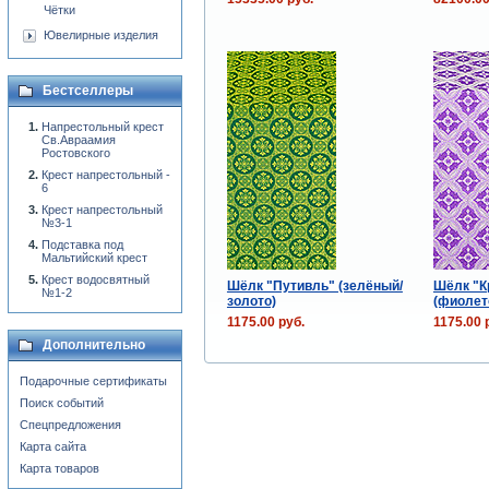
Чётки
Ювелирные изделия
Бестселлеры
Напрестольный крест
Св.Авраамия
Ростовского
Крест напрестольный -
6
Крест напрестольный
№3-1
Подставка под
Мальтийский крест
Крест водосвятный
Шёлк "Путивль" (зелёный/
Шёлк "К
№1-2
золото)
(фиолет
1175.00 руб.
1175.00 
Дополнительно
Подарочные сертификаты
Поиск событий
Спецпредложения
Карта сайта
Карта товаров