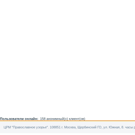
Пользователи онлайн:
158 анонимный(х) клиент(ов)
ЦРМ "Православное узорье". 108851 г. Москва, Щербинский ГО, ул. Южная, 8. часы р