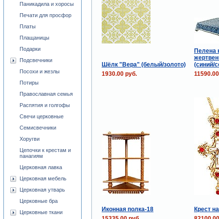
Паникадила и хоросы
Печати для просфор
Платы
Плащаницы
Подарки
Пелена 
жертвен
Подсвечники
Шёлк "Вера" (белый/золото)
(синий/с
Посохи и жезлы
1930.00 руб.
11590.00
Потиры
Православная семья
Распятия и голгофы
Свечи церковные
Семисвечники
Хоругви
Цепочки к крестам и
панагиям
Церковная лавка
Церковная мебель
Церковная утварь
Церковные бра
Иконная полка-18
Крест н
Церковные ткани
15335.00 руб.
82100.00