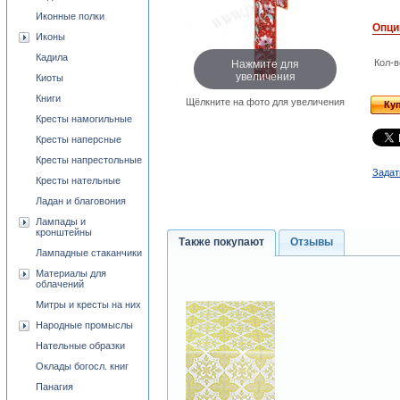
Иконные полки
Опци
Иконы
Кадила
Нажмите для
Кол-в
увеличения
Киоты
Книги
Щёлкните на фото для увеличения
Ку
Кресты намогильные
Кресты наперсные
Кресты напрестольные
Задат
Кресты нательные
Ладан и благовония
Лампады и
кронштейны
Также покупают
Отзывы
Лампадные стаканчики
Материалы для
облачений
Митры и кресты на них
Народные промыслы
Нательные образки
Оклады богосл. книг
Панагия