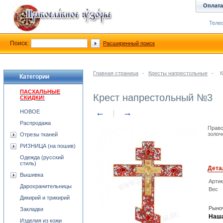
Оплата
Телеф
Поиск:
Расширенный поиск
Главная страница
-
Кресты напрестольные
-
К
Категории
ПАСХАЛЬНЫЕ
Крест напрестольный №3
СКИДКИ!
←
→
НОВОЕ
Распродажа
Право
золоч
Отрезы тканей
РИЗНИЦА (на пошив)
Одежда (русский
стиль)
Дета
Вышивка
Арти
Дарохранительницы
Вес
Дикирий и трикирий
Рыноч
Закладки
Наша
Изделия из кожи